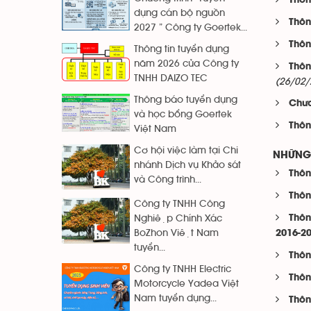
Thôn
dụng cán bộ nguồn
Thôn
2027 ” Công ty Goertek...
Thôn
Thông tin tuyển dụng
năm 2026 của Công ty
Thôn
TNHH DAIZO TEC
(26/02/
Thông báo tuyển dụng
Chươ
và học bổng Goertek
Thôn
Việt Nam
Cơ hội việc làm tại Chi
NHỮNG 
nhánh Dịch vụ Khảo sát
Thôn
và Công trình...
Thôn
Công ty TNHH Công
Thôn
Nghiệp Chính Xác
BoZhon Việt Nam
2016-2
tuyển...
Thôn
Công ty TNHH Electric
Thôn
Motorcycle Yadea Việt
Nam tuyển dụng...
Thôn