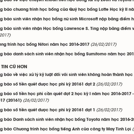
g báo về việc chuyển khoản tiền học bổng tài trợ Zeon và Toyota
g báo chương trình học bổng của Quỹ học bổng Lotte Học kỳ II n
g báo sinh viên nhận học bổng nữ sinh Microsoft nộp bảng điểm 
g báo sinh viên nhận Học bổng Lawrence S. Ting nộp bảng điểm v
2017)
(26/02/2017)
ng trình học bổng Nitori năm học 2016-2017
g báo danh sách sinh viên nhận học bổng Sumitomo năm học 201
TIN CŨ HƠN
g báo về việc xử lý kỷ luật đối với sinh viên không hoàn thành họ
(26/02/2017)
g báo số tiền quét được học phí kỳ 20161 đợt 2
g báo số tiền học phí cần quét đợt 2 học kỳ I năm học 2016-2017
(26/02/2017)
017 (20161)
(26/02/2017)
g báo số tiền quét được học phí kỳ 20161 đợt 1
g báo Danh sách sinh viên nhận học bổng Toyota năm học 2016-2
g báo Chương trình học bổng tiếng Anh của công ty May Tinh Lợi