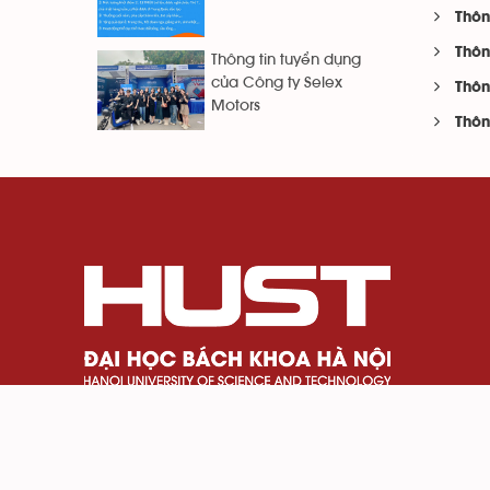
Thôn
Thôn
Thông tin tuyển dụng
của Công ty Selex
Thôn
Motors
Thôn
Số 1 Đại Cồ Việt, phường Bạch Mai, Thành phố H
024 3869 4242