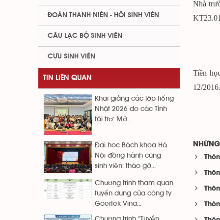
Nhà trư
ĐOÀN THANH NIÊN - HỘI SINH VIÊN
KT23.01
CÂU LẠC BỘ SINH VIÊN
CỰU SINH VIÊN
Tiền họ
TIN LIÊN QUAN
12/2016
Khai giảng các lớp tiếng
Nhật 2026 do các Tỉnh
tài trợ: Mở...
NHỮNG 
Đại học Bách khoa Hà
Nội đồng hành cùng
Thôn
sinh viên: tháo gỡ...
Thôn
Chương trình tham quan
Thôn
tuyển dụng của công ty
Goertek Vina...
Thôn
Chương trình “Tuyển