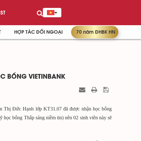
ST
T
HỢP TÁC ĐỐI NGOẠI
70 năm ĐHBK HN
C BỔNG VIETINBANK
ễn Thị Đức Hạnh lớp KT31.07 đã được nhận học bổng
 học bổng Thắp sáng niềm tin) nên 02 sinh viên này sẽ