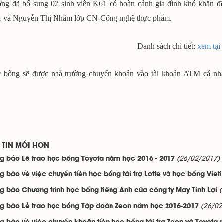
ờng đã bổ sung 02 sinh viên K61 có hoàn cảnh gia đình khó khăn để
 và Nguyễn Thị Nhâm lớp CN-Công nghệ thực phẩm.
Danh sách chi tiết:
xem tại
c bổng sẽ được nhà trường chuyển khoản vào tài khoản ATM cá nhân
.
TIN MỚI HƠN
(26/02/2017)
g báo Lễ trao học bổng Toyota năm học 2016 - 2017
g báo về việc chuyển tiền học bổng tài trợ Lotte và học bổng Viet
g báo Chương trình học bổng tiếng Anh của công ty May Tinh Lợi
(26/02
g báo Lễ trao học bổng Tập đoàn Zeon năm học 2016-2017