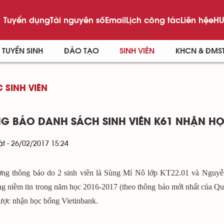
Tuyển dụng
Tài nguyên số
Email
Lịch công tác
Liên hệ
eHU
TUYỂN SINH
ĐÀO TẠO
SINH VIÊN
KHCN & ĐMS
 SINH VIÊN
G BÁO DANH SÁCH SINH VIÊN K61 NHẬN HỌ
t - 26/02/2017 15:24
ờng thông báo do 2 sinh viên là Sùng Mí Nô lớp KT22.01 và Nguy
g niềm tin trong năm học 2016-2017 (theo thông báo mới nhất của Quỹ
ược nhận học bổng Vietinbank.