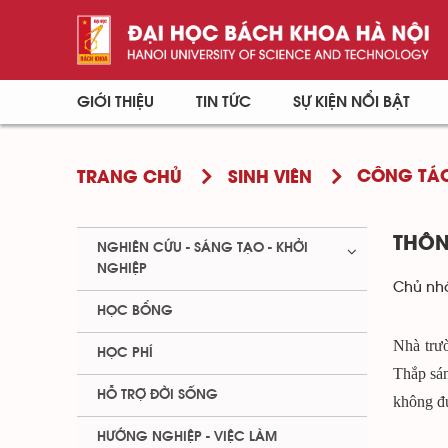
GIỚI THIỆU
TIN TỨC
SỰ KIỆN NỔI BẬT
CÔNG TÁC
TRANG CHỦ
SINH VIÊN
THÔN
NGHIÊN CỨU - SÁNG TẠO - KHỞI
NGHIỆP
Chủ nhậ
HỌC BỔNG
Nhà trư
HỌC PHÍ
Thắp sán
HỖ TRỢ ĐỜI SỐNG
không đ
HƯỚNG NGHIỆP - VIỆC LÀM