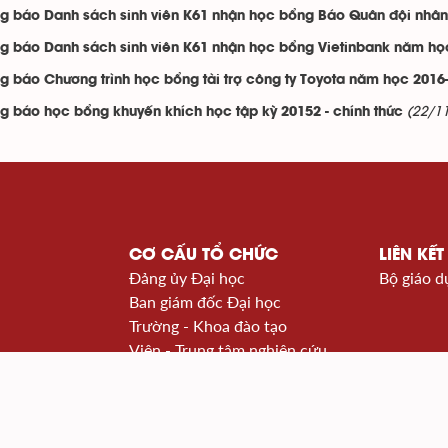
g báo Danh sách sinh viên K61 nhận học bổng Báo Quân đội nhâ
g báo Danh sách sinh viên K61 nhận học bổng Vietinbank năm họ
g báo Chương trình học bổng tài trợ công ty Toyota năm học 2016
(22/1
g báo học bổng khuyến khích học tập kỳ 20152 - chính thức
CƠ CẤU TỔ CHỨC
LIÊN KẾT
Đảng ủy Đại học
Bộ giáo d
Ban giám đốc Đại học
Trường - Khoa đào tạo
Viện - Trung tâm nghiên cứu
à Nội
Văn phòng - Ban - Trung tâm