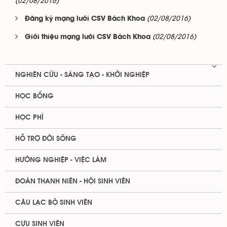
(02/08/2016)
(02/08/2016)
Đăng ký mạng lưới CSV Bách Khoa
(02/08/2016)
Giới thiệu mạng lưới CSV Bách Khoa
NGHIÊN CỨU - SÁNG TẠO - KHỞI NGHIỆP
HỌC BỔNG
HỌC PHÍ
HỖ TRỢ ĐỜI SỐNG
HƯỚNG NGHIỆP - VIỆC LÀM
ĐOÀN THANH NIÊN - HỘI SINH VIÊN
CÂU LẠC BỘ SINH VIÊN
CỰU SINH VIÊN