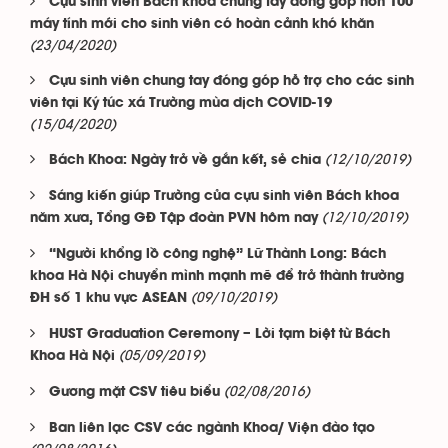
Cựu sinh viên Bách khoa chung tay đóng góp hơn 100
máy tính mới cho sinh viên có hoàn cảnh khó khăn
(23/04/2020)
Cựu sinh viên chung tay đóng góp hỗ trợ cho các sinh
viên tại Ký túc xá Trường mùa dịch COVID-19
(15/04/2020)
(12/10/2019)
Bách Khoa: Ngày trở về gắn kết, sẻ chia
Sáng kiến giúp Trường của cựu sinh viên Bách khoa
(12/10/2019)
năm xưa, Tổng GĐ Tập đoàn PVN hôm nay
“Người khổng lồ công nghệ” Lữ Thành Long: Bách
khoa Hà Nội chuyển mình mạnh mẽ để trở thành trường
(09/10/2019)
ĐH số 1 khu vực ASEAN
HUST Graduation Ceremony – Lời tạm biệt từ Bách
(05/09/2019)
Khoa Hà Nội
(02/08/2016)
Gương mặt CSV tiêu biểu
Ban liên lạc CSV các ngành Khoa/ Viện đào tạo