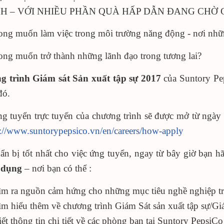
H – VỚI NHIỀU PHẦN QUÀ HẤP DẪN ĐANG CHỜ 
ng muốn làm việc trong môi trường năng động - nơi những
ng muốn trở thành những lãnh đạo trong tương lai?
 trình Giám sát Sản xuất tập sự 2017
của Suntory Pe
đó.
g tuyển trực tuyến của chương trình sẽ được mở từ ngà
p://www.suntorypepsico.vn/en/careers/how-apply
ẩn bị tốt nhất cho việc ứng tuyển, ngay từ bây giờ bạn hã
 dụng
– nơi bạn có thể :
ìm ra nguồn cảm hứng cho những mục tiêu nghề nghiệp tr
ìm hiểu thêm về chương trình Giám Sát sản xuất tập sự/Gi
iết thông tin chi tiết về các phòng ban tại Suntory PepsiCo