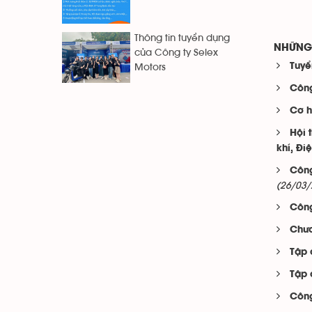
Thông tin tuyển dụng
NHỮNG 
của Công ty Selex
Tuyể
Motors
Công
Cơ h
Hội 
khí, Đi
Công
(26/03/
Công
Chươ
Tập 
Tập 
Công