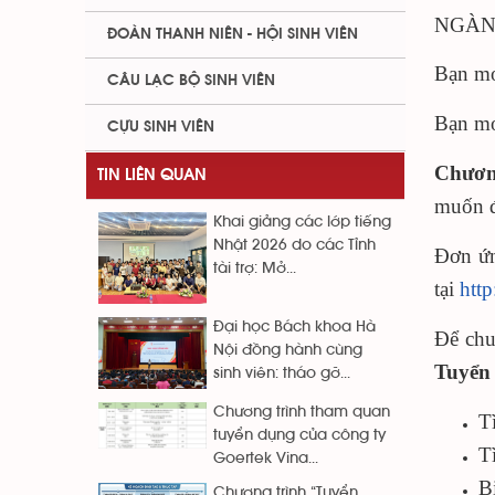
NGÀN
ĐOÀN THANH NIÊN - HỘI SINH VIÊN
Bạn mo
CÂU LẠC BỘ SINH VIÊN
Bạn mo
CỰU SINH VIÊN
Chương
TIN LIÊN QUAN
muốn 
Khai giảng các lớp tiếng
Nhật 2026 do các Tỉnh
Đơn ứn
tài trợ: Mở...
tại
htt
Đại học Bách khoa Hà
Để chu
Nội đồng hành cùng
Tuyển
sinh viên: tháo gỡ...
Chương trình tham quan
T
tuyển dụng của công ty
T
Goertek Vina...
B
Chương trình “Tuyển