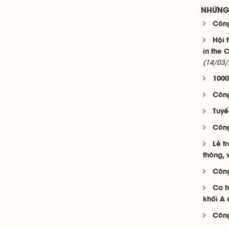
NHỮNG 
Công
Hội 
in the 
(14/03/
1000
Công
Tuyể
Công
Lễ t
thông, v
Công
Cơ h
khối A 
Công