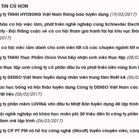
TIN CŨ HƠN
(19/03/2017)
 ty TNHH HYOSUNG Việt Nam thông báo tuyển dụng
thảo cơ hội việc làm, phát triển nghề nghiệp cùng Schneider Elect
City - Đội thắng cuộc sẽ có cơ hội tham gia tranh tài tại khu vực 
2017)
 cơ hội việc làm dành cho sinh viên tất cả các chuyên ngành tốt 
(08/0
 ty TNHH Thực Phẩm Orion Vina tiếp nhận sinh viên thực tập
n thực tập sinh công ty cổ phần đầu tư và phát triển bền vững Kim
(06/0
 ty DENSO Việt Nam tuyển dụng nhân viên trung tâm thiết kế
rao học bổng và Hội thảo tuyển dụng Công ty DENSO Việt Nam các n
(06/03/2017)
ật liệu
 ty phần mềm LUVINA vốn đầu tư Nhật Bản tuyển dụng 40 lập trình
ội nghề nghiệp và khóa học miễn phí 20 triệu đến từ công ty phầ
(06/03/2017)
đam mê lập trình
 ty CP PT PM và hỗ trợ công nghệ (Misoft) tuyển chuyên viên, cộng