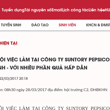
Tuyển dụng
Tài nguyên số
Email
Lịch công tác
Liên hệ
eHU
TUYỂN SINH
ĐÀO TẠO
SINH VIÊN
KHCN & ĐMS
HIỆN TẠI
ỘI VIỆC LÀM TẠI CÔNG TY SUNTORY PEPSIC
H - VỚI NHIỀU PHẦN QUÀ HẤP DẪN
 22/03/2017 20:18
an: 08h30 ngày 28/03/2017 địa điểm: hội trường C2, ĐHBKHN
ỘI VIỆC LÀM TẠI CÔNG TY
SUNTORY
PEPSIC