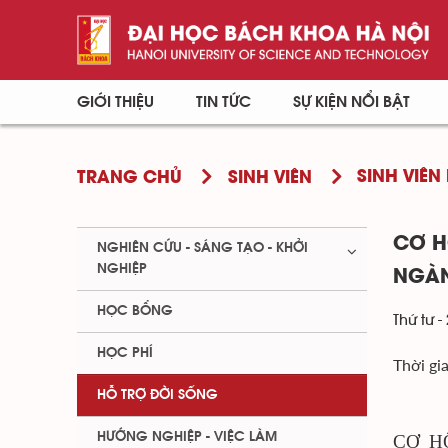
GIỚI THIỆU
TIN TỨC
SỰ KIỆN NỔI BẬT
SINH VIÊN 
TRANG CHỦ
SINH VIÊN
CƠ H
NGHIÊN CỨU - SÁNG TẠO - KHỞI
NGHIỆP
NGÀN
HỌC BỔNG
Thứ tư -
HỌC PHÍ
Thời gi
HỖ TRỢ ĐỜI SỐNG
HƯỚNG NGHIỆP - VIỆC LÀM
CƠ H