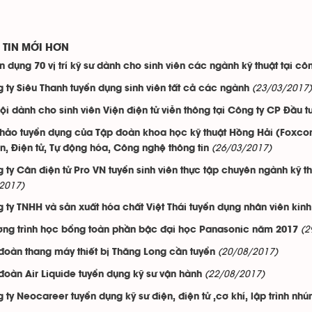
TIN MỚI HƠN
n dụng 70 vị trí kỹ sư dành cho sinh viên các ngành kỹ thuật tại c
(23/03/2017)
 ty Siêu Thanh tuyển dụng sinh viên tất cả các ngành
ội dành cho sinh viên Viện điện tử viễn thông tại Công ty CP Đầu
thảo tuyển dụng của Tập đoàn khoa học kỹ thuật Hồng Hải (Foxconn
(26/03/2017)
ện, Điện tử, Tự động hóa, Công nghệ thông tin
 ty Cân điện tử Pro VN tuyển sinh viên thực tập chuyên ngành kỹ thu
2017)
 ty TNHH và sản xuất hóa chất Việt Thái tuyển dụng nhân viên kin
(2
ng trình học bổng toàn phần bậc đại học Panasonic năm 2017
(20/08/2017)
đoàn thang máy thiết bị Thăng Long cần tuyển
(22/08/2017)
đoàn Air Liquide tuyển dụng kỹ sư vận hành
 ty Neocareer tuyển dụng kỹ sư điện, điện tử ,cơ khí, lập trình nhú