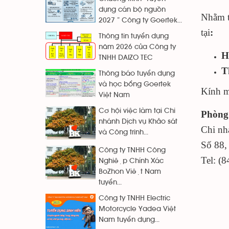
dụng cán bộ nguồn
Nhằm t
2027 ” Công ty Goertek...
tại
:
Thông tin tuyển dụng
năm 2026 của Công ty
H
TNHH DAIZO TEC
T
Thông báo tuyển dụng
và học bổng Goertek
Kính mờ
Việt Nam
Cơ hội việc làm tại Chi
Phòng
nhánh Dịch vụ Khảo sát
Chi nh
và Công trình...
Số 88,
Công ty TNHH Công
Tel: (
Nghiệp Chính Xác
BoZhon Việt Nam
tuyển...
Công ty TNHH Electric
Motorcycle Yadea Việt
Nam tuyển dụng...