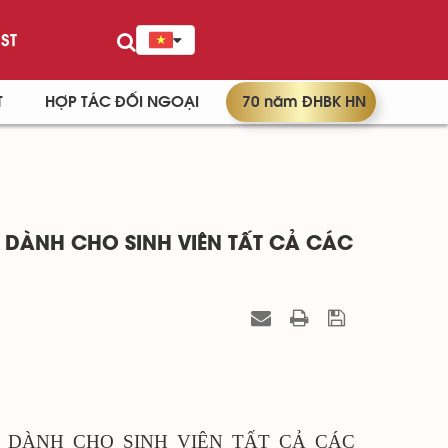
ST
T
HỢP TÁC ĐỐI NGOẠI
70 năm ĐHBK HN
O DÀNH CHO SINH VIÊN TẤT CẢ CÁC
O DÀNH CHO SINH VIÊN TẤT CẢ CÁC