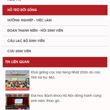
HỖ TRỢ ĐỜI SỐNG
HƯỚNG NGHIỆP - VIỆC LÀM
ĐOÀN THANH NIÊN - HỘI SINH VIÊN
CÂU LẠC BỘ SINH VIÊN
CỰU SINH VIÊN
TIN LIÊN QUAN
Khai giảng các lớp tiếng Nhật 2026 do các
Tỉnh tài trợ: Mở...
Đại học Bách khoa Hà Nội đồng hành cùng
sinh viên: tháo gỡ...