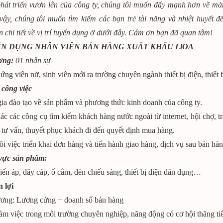
hát triển vươn lên của công ty, chúng tôi muốn đẩy mạnh hơn về mảng
 vậy, chúng tôi muốn tìm kiếm các bạn trẻ tài năng và nhiệt huyết đ
n chi tiết về vị trí tuyển dụng ở dưới đây. Cám ơn bạn đã quan tâm!
YỂN DỤNG NHÂN VIÊN BÁN HÀNG XUẤT KHẨU LiOA
ợng:
01 nhân sự
 ứng viên nữ, sinh viên mới ra trường chuyên ngành thiết bị điện, thiết
 công việc
ia đào tạo về sản phẩm và phương thức kinh doanh của công ty.
hác các công cụ tìm kiếm khách hàng nước ngoài từ internet, hội chợ, 
, tư vấn, thuyết phục khách đi đến quyết định mua hàng.
õi việc triển khai đơn hàng và tiến hành giao hàng, dịch vụ sau bán hàn
 vực sản phẩm:
iến áp, dây cáp, ổ cắm, đèn chiếu sáng, thiết bị điện dân dụng…
 lợi
ương: Lương cứng + doanh số bán hàng
àm việc trong môi trường chuyên nghiệp, năng động có cơ hội thăng ti