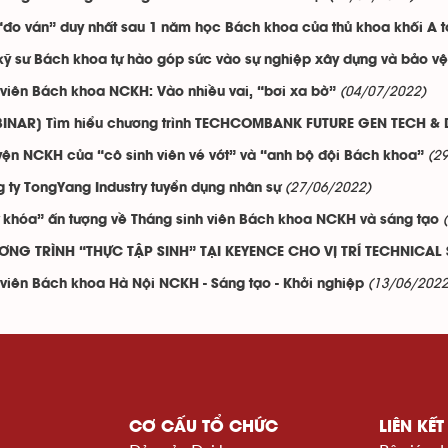
“đo ván” duy nhất sau 1 năm học Bách khoa của thủ khoa khối A 
kỹ sư Bách khoa tự hào góp sức vào sự nghiệp xây dựng và bảo v
(04/07/2022)
 viên Bách khoa NCKH: Vào nhiều vai, “bơi xa bờ”
INAR] Tìm hiểu chương trình TECHCOMBANK FUTURE GEN TECH & 
(2
ện NCKH của “cô sinh viên vé vớt” và “anh bộ đội Bách khoa”
(27/06/2022)
 ty TongYang Industry tuyển dụng nhân sự
ừ khóa” ấn tượng về Tháng sinh viên Bách khoa NCKH và sáng tạo
NG TRÌNH “THỰC TẬP SINH” TẠI KEYENCE CHO VỊ TRÍ TECHNICAL
(13/06/2022
 viên Bách khoa Hà Nội NCKH - Sáng tạo - Khởi nghiệp
CƠ CẤU TỔ CHỨC
LIÊN KẾT