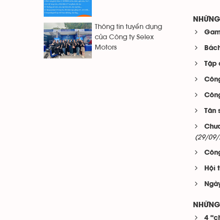
NHỮNG 
Thông tin tuyển dụng
Game
của Công ty Selex
Motors
Bách
Tập 
Công
Công
Tân 
Chươ
(29/09/
Công
Hội 
Ngày
NHỮNG 
4 “c