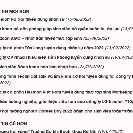
TIN MỚI HƠN
(15/08/2022)
loft Hà Nội tuyển dụng nhân sự
(18/0
 khoa có căn phòng giúp sinh viên bỏ quên buồn lo, áp lực
(23/08/2022)
đoàn AGC – Nhật Bản tuyển thực tập sinh
(13/09/2022)
 ty cổ phần Tân Long tuyển dụng nhân sự năm 2022
(19/09/202
 ty CP Nhựa Thiếu niên Tiền Phong tuyển dụng nhân sự
(26/09/2022)
sinh viên Bách khoa háo hức nhập học
ng trình Technical Talk và tìm kiếm cơ hội tuyển dụng tại công ty
2022)
 ty cổ phần Hesman Việt Nam tuyển dụng thực tập sinh Marketing
thảo hướng nghiệp, giới thiệu việc làm của công ty LG Innotek T10
 hội hướng nghiệp Career Day 2022 dành cho sinh viên toàn trườn
TIN CŨ HƠN
(19/07/2022)
hàng trai vàng” Trường Cơ khí Bách khoa Hà Nội