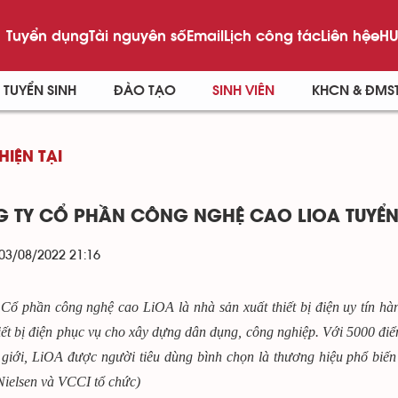
Tuyển dụng
Tài nguyên số
Email
Lịch công tác
Liên hệ
eHU
TUYỂN SINH
ĐÀO TẠO
SINH VIÊN
KHCN & ĐMS
HIỆN TẠI
 TY CỔ PHẦN CÔNG NGHỆ CAO LIOA TUYỂN
 03/08/2022 21:16
Cổ phần công nghệ cao LiOA là nhà sản xuất thiết bị điện uy tín hà
ết bị điện phục vụ cho xây dựng dân dụng, công nghiệp. Với 5000 điể
 giới, LiOA được người tiêu dùng bình chọn là thương hiệu phổ biến 
ielsen và VCCI tổ chức)