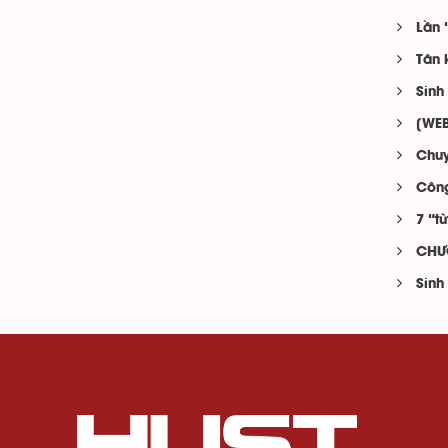
Lần 
Tân 
Sinh
[WEB
Chuy
Công
7 “t
CHƯƠ
Sinh