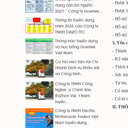
- Được k
dụng cán bộ nguồn
- Được h
2027 ” Công ty Goertek...
- Hỗ trợ
Thông tin tuyển dụng
- Hỗ trợ
năm 2026 của Công ty
TNHH DAIZO TEC
- Hỗ trợ
Thông báo tuyển dụng
5. Yêu 
và học bổng Goertek
- Thành
Việt Nam
- Kỹ năn
Cơ hội việc làm tại Chi
- Thích 
nhánh Dịch vụ Khảo sát
và Công trình...
- Sức kho
- Tự tin
Công ty TNHH Công
Nghiệp Chính Xác
- Có tính
BoZhon Việt Nam
- Có tư 
tuyển...
II. T
Công ty TNHH Electric
Motorcycle Yadea Việt
Nam tuyển dụng...