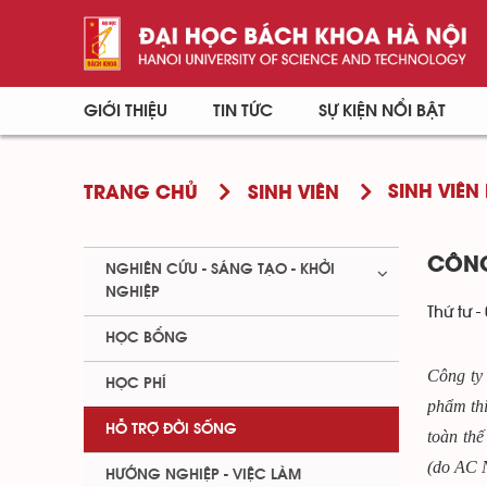
GIỚI THIỆU
TIN TỨC
SỰ KIỆN NỔI BẬT
SINH VIÊN 
TRANG CHỦ
SINH VIÊN
CÔNG
NGHIÊN CỨU - SÁNG TẠO - KHỞI
NGHIỆP
Thứ tư -
HỌC BỔNG
Công ty 
HỌC PHÍ
phẩm thi
HỖ TRỢ ĐỜI SỐNG
toàn thế
(do AC N
HƯỚNG NGHIỆP - VIỆC LÀM