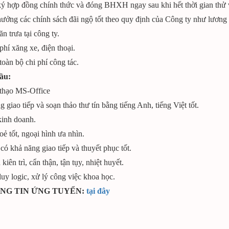
ý hợp đồng chính thức và đóng BHXH ngay sau khi hết thời gian thử 
ưởng các chính sách đãi ngộ tốt theo quy định của Công ty như lương 
 ăn trưa tại công ty.
 phí xăng xe, điện thoại.
 toàn bộ chi phí công tác.
cầu:
 thạo MS-Office
g giao tiếp và soạn thảo thư tín bằng tiếng Anh, tiếng Việt tốt.
kinh doanh.
ẻ tốt, ngoại hình ưa nhìn.
, có khả năng giao tiếp và thuyết phục tốt.
 kiên trì, cẩn thận, tận tụy, nhiệt huyết.
duy logic, xử lý công việc khoa học.
HÔNG TIN ỨNG TUYỂN:
tại đây