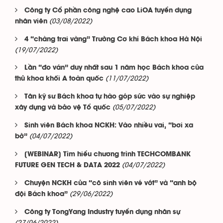
Công ty Cổ phần công nghệ cao LiOA tuyển dụng
(03/08/2022)
nhân viên
4 “chàng trai vàng” Trường Cơ khí Bách khoa Hà Nội
(19/07/2022)
Lần “đo ván” duy nhất sau 1 năm học Bách khoa của
(11/07/2022)
thủ khoa khối A toàn quốc
Tân kỹ sư Bách khoa tự hào góp sức vào sự nghiệp
(05/07/2022)
xây dựng và bảo vệ Tổ quốc
Sinh viên Bách khoa NCKH: Vào nhiều vai, “bơi xa
(04/07/2022)
bờ”
[WEBINAR] Tìm hiểu chương trình TECHCOMBANK
(04/07/2022)
FUTURE GEN TECH & DATA 2022
Chuyện NCKH của “cô sinh viên vé vớt” và “anh bộ
(29/06/2022)
đội Bách khoa”
Công ty TongYang Industry tuyển dụng nhân sự