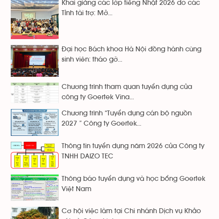
Khai giảng các lớp tiếng Nhật 2026 do các
Tỉnh tài trợ: Mở...
Đại học Bách khoa Hà Nội đồng hành cùng
sinh viên: tháo gỡ...
Chương trình tham quan tuyển dụng của
công ty Goertek Vina...
Chương trình “Tuyển dụng cán bộ nguồn
2027 ” Công ty Goertek...
Thông tin tuyển dụng năm 2026 của Công ty
TNHH DAIZO TEC
Thông báo tuyển dụng và học bổng Goertek
Việt Nam
Cơ hội việc làm tại Chi nhánh Dịch vụ Khảo