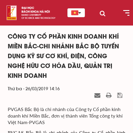
CÔNG TY CỔ PHẦN KINH DOANH KHÍ
MIỀN BẮC-CHI NHÁNH BẮC BỘ TUYỂN
DỤNG KỸ SƯ CƠ KHÍ, ĐIỆN, CÔNG
NGHỆ HỮU CƠ HÓA DẦU, QUẢN TRỊ
KINH DOANH
Thứ ba - 26/03/2019 14:16
PVGAS Bắc Bộ là chi nhánh của Công ty Cổ phần kinh
doanh khí Miền Bắc, đơn vị thành viên Tổng công ty khí
Việt Nam-PVGAS
PVGAS Bắc Bộ là chi nhánh của Công ty Cổ phần kinh