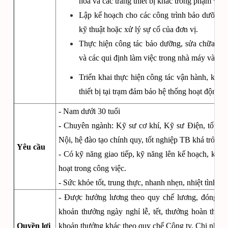
hỏa và các trang thiết bị khác trong phạm vi t
Lập kế hoạch cho các công trình bảo dưỡng, sử
kỹ thuật hoặc xử lý sự cố của đơn vị.
Thực hiện công tác bảo dưỡng, sửa chữa, thự
và các qui định làm việc trong nhà máy và cá
Triển khai thực hiện công tác vận hành, kiểm
thiết bị tại trạm đảm bảo hệ thống hoạt động t
- Nam dưới 30 tuổi
-
Chuyên ngành: Kỹ sư cơ khí, Kỹ sư Điện, tốt n
Nội, hệ đào tạo chính quy, tốt nghiệp TB khá trở lên
Yêu cầu
- Có kỹ năng giao tiếp, kỹ năng lên kế hoạch, kỹ n
hoạt trong công việc.
- Sức khỏe tốt, trung thực, nhanh nhẹn, nhiệt tình tr
- Được hưởng lương theo quy chế lương, đóng B
khoản thưởng ngày nghỉ lễ, tết, thưởng hoàn thàn
Quyền lợi
khoản thưởng khác theo quy chế Công ty, Chi nhánh