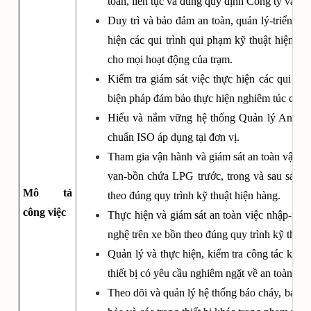
toàn, liên tục và đúng quy định Công ty và qu
Duy trì và bảo đảm an toàn, quản lý-triển kha
hiện các qui trình qui phạm kỹ thuật hiện h
cho mọi hoạt động của trạm.
Kiểm tra giám sát việc thực hiện các qui trì
biện pháp đảm bảo thực hiện nghiêm túc các qu
Hiểu và nắm vững hệ thống Quản lý An toàn
chuẩn ISO áp dụng tại đơn vị.
Tham gia vận hành và giám sát an toàn vận 
van-bồn chứa LPG trước, trong và sau sản x
Mô tả
theo đúng quy trình kỹ thuật hiện hàng.
công việc
Thực hiện và giám sát an toàn việc nhập-xuấ
nghệ trên xe bồn theo đúng quy trình kỹ thuật
Quản lý và thực hiện, kiểm tra công tác kiểm 
thiết bị có yêu cầu nghiêm ngặt về an toàn khá
Theo dõi và quản lý hệ thống báo cháy, báo rò