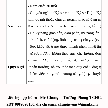
- Nam dưới 30 tuổi
-
Chuyên ngành: Kỹ sư cơ khí, Kỹ sư Điện, Kỹ sư c
kinh doanh
(
hoặc chuyên ngành khác có đam mê ki
Yêu cầu
Bách khoa Hà Nội, hệ đào tạo chính quy, tốt nghiệp 
- Có kỹ năng giao tiếp, đàm phán, kỹ năng lên kế h
thử thách, chủ động, linh hoạt trong công việc.
- Sức khỏe tốt, trung thực, nhanh nhẹn, nhiệt tình tr
- Được hưởng lương theo quy chế lương, đóng B
khoản thưởng ngày nghỉ lễ, tết, thưởng hoàn thàn
Quyền lợi
khoản thưởng, hỗ trợ khác theo quy chế Công ty, C
- Làm việc trong môi trường năng động, chuyên nghi
thân
Liên hệ nộp hồ sơ: Mr Chung – Trưởng Phòng TCHC,
SĐT 0989398150, địa chỉ emai: chungpvgas@gmail.com