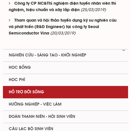
Công ty CP NC&Thí nghiệm điện tuyển nhân viên thí
(25/03/2019)
nghiệm, hiệu chuẩn và xây lắp điện
Tham quan và hội thảo tuyển dụng kỹ sư nghiên cứu
và phát triển (R&D Engineer) tại công ty Seoul
(20/03/2019)
Semiconductor Vina
NGHIÊN CỨU - SÁNG TẠO - KHỞI NGHIỆP
HỌC BỔNG
HỌC PHÍ
HỖ TRỢ ĐỜI SỐNG
HƯỚNG NGHIỆP - VIỆC LÀM
ĐOÀN THANH NIÊN - HỘI SINH VIÊN
CÂU LẠC BỘ SINH VIÊN