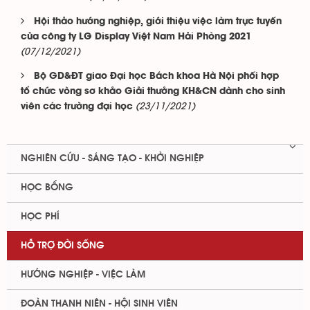
Hội thảo hướng nghiệp, giới thiệu việc làm trực tuyến
của công ty LG Display Việt Nam Hải Phòng 2021
(07/12/2021)
Bộ GD&ĐT giao Đại học Bách khoa Hà Nội phối hợp
tổ chức vòng sơ khảo Giải thưởng KH&CN dành cho sinh
(23/11/2021)
viên các trường đại học
NGHIÊN CỨU - SÁNG TẠO - KHỞI NGHIỆP
HỌC BỔNG
HỌC PHÍ
HỖ TRỢ ĐỜI SỐNG
HƯỚNG NGHIỆP - VIỆC LÀM
ĐOÀN THANH NIÊN - HỘI SINH VIÊN