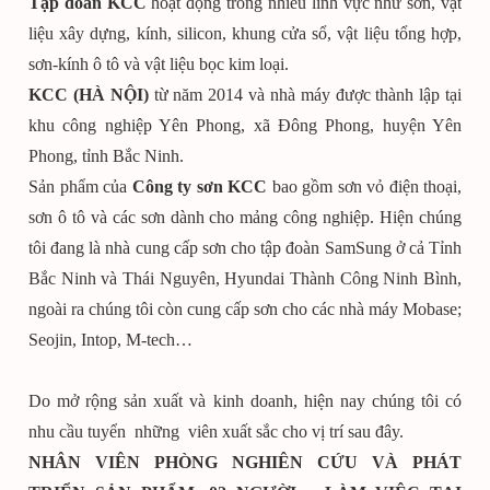
Tập đoàn KCC
hoạt động trong nhiều lĩnh vực như sơn, vật
liệu xây dựng, kính, silicon, khung cửa sổ, vật liệu tổng hợp,
sơn-kính ô tô và vật liệu bọc kim loại.
KCC (HÀ NỘI)
từ năm 2014 và nhà máy được thành lập tại
khu công nghiệp Yên Phong, xã Đông Phong, huyện Yên
Phong, tỉnh Bắc Ninh.
Sản phẩm của
Công ty sơn KCC
bao gồm sơn vỏ điện thoại,
sơn ô tô và các sơn dành cho mảng công nghiệp. Hiện chúng
tôi đang là nhà cung cấp sơn cho tập đoàn SamSung ở cả Tỉnh
Bắc Ninh và Thái Nguyên, Hyundai Thành Công Ninh Bình,
ngoài ra chúng tôi còn cung cấp sơn cho các nhà máy Mobase;
Seojin, Intop, M-tech…
Do mở rộng sản xuất và kinh doanh, hiện nay chúng tôi có
nhu cầu tuyển những viên xuất sắc cho vị trí sau đây.
NHÂN VIÊN PHÒNG NGHIÊN CỨU VÀ PHÁT