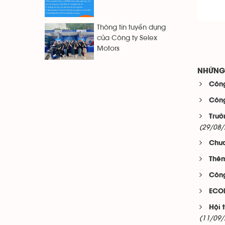
Thông tin tuyển dụng
của Công ty Selex
Motors
NHỮNG 
Công
Công
Trườ
(29/08/
Chươ
Thêm
Công
ECOM
Hội 
(11/09/