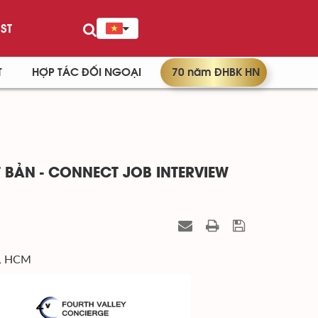
ST
T
HỢP TÁC ĐỐI NGOẠI
70 năm ĐHBK HN
 BẢN - CONNECT JOB INTERVIEW
1, HCM