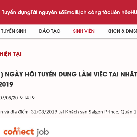
Tuyển dụng
Tài nguyên số
Email
Lịch công tác
Liên hệ
eHU
TUYỂN SINH
ĐÀO TẠO
SINH VIÊN
KHCN & ĐMS
HIỆN TẠI
] NGÀY HỘI TUYỂN DỤNG LÀM VIỆC TẠI NHẬT
2019
 07/08/2019 14:19
an và địa điểm: 31/08/2019 tại Khách sạn Saigon Prince, Quận 