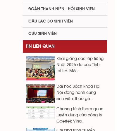
ĐOÀN THANH NIÊN - HỘI SINH VIÊN
CÂU LẠC BỘ SINH VIÊN
CỰU SINH VIÊN
TIN LIÊN QUAN
Khai giảng các lớp tiếng
Nhật 2026 do các Tỉnh
tài trợ: Mở...
Đại học Bách khoa Hà
Nội đồng hành cùng
sinh viên: tháo gỡ...
Chương trình tham quan
tuyển dụng của công ty
Goertek Vina...
Chương trình “Tuyển