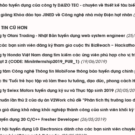
thảo tuyển dụng của công ty DAIZO TEC - chuyên về thiết kế tàu bi
 giảng Khóa đào tạo JINED về Công nghệ nhà máy Điện hạt nhân
TIN CŨ HƠN
(25/
 ty Otani Trading - Nhật Bản tuyển dụng web system engineer
các bạn sinh viên đăng ký tham gia cuộc thi BizReach – Hackath
 ty Honda Việt Nam đang tìm kiếm các ứng viên phù hợp cho vị tr
(19/06/2019)
t 2 (CODE: MiniInternship2019_PUR_1)
g tâm Công nghệ Thông tin MobiFone thông báo tuyển dụng chinh
 thi 'Tuổi trẻ học tập và làm theo tư tưởng, đạo đức, phong cách 
(30/05/20
 ty Selex Motors tuyển dụng kỹ sư và Thực tập sinh 2019
huấn lần thứ 2 của dự án V2Work chủ đề "Phân tích thị trường lao
 giá đúng khả năng khởi nghiệp thành công của sinh viên khối kỹ 
(26/05/2019)
uyển dụng 20 C/C++ Fresher Developer
 hội tuyển dụng LG Electronics dành cho các bạn sinh viên chuyê