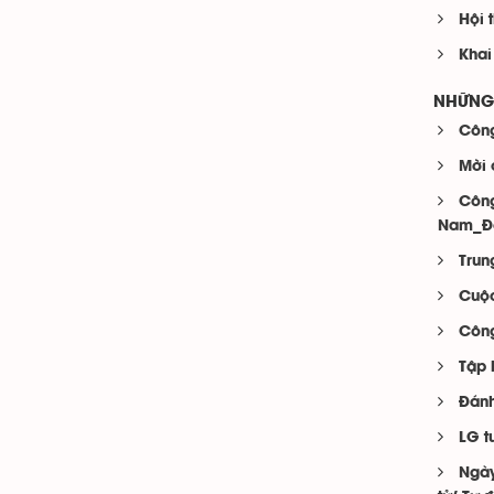
Hội 
Khai
NHỮNG 
Công
Mời 
Công
Nam_Đợ
Trun
Cuộc
Công
Tập 
Đánh
LG t
Ngày