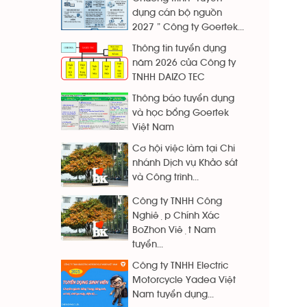
dụng cán bộ nguồn
2027 ” Công ty Goertek...
Thông tin tuyển dụng
năm 2026 của Công ty
TNHH DAIZO TEC
Thông báo tuyển dụng
và học bổng Goertek
Việt Nam
Cơ hội việc làm tại Chi
nhánh Dịch vụ Khảo sát
và Công trình...
Công ty TNHH Công
Nghiệp Chính Xác
BoZhon Việt Nam
tuyển...
Công ty TNHH Electric
Motorcycle Yadea Việt
Nam tuyển dụng...