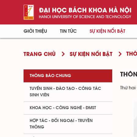
GIỚI THIỆU
TIN TỨC
SỰ KIỆN NỔI BẬT
TH
TRANG CHỦ
SỰ KIỆN NỔI BẬT
THÔN
THÔNG BÁO CHUNG
Thứ hai 
TUYỂN SINH - ĐÀO TẠO - CÔNG TÁC
SINH VIÊN
KHOA HỌC - CÔNG NGHỆ - ĐMST
HỢP TÁC - ĐỐI NGOẠI - TRUYỀN
THÔNG