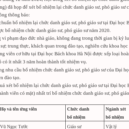
ng) đã họp để xét bổ nhiệm lại chức danh giáo sư, phó giáo sư 
ồng thông báo:
 chuẩn bổ nhiệm lại chức danh giáo sư, phó giáo sư tại Đại học
ợc bổ nhiệm chức danh giáo sư, phó giáo sư năm 2020.
 vi phạm đạo đức nhà giáo, không đang trong thời gian bị kỷ luậ
 sự; trung thực, khách quan trong đào tạo, nghiên cứu khoa họ
ảng viên cơ hữu tại Đại học Bách khoa Hà Nội được x
loại hoà
ếp
ó có ít nhất 3 năm hoàn thành tốt nhiệm vụ
.
ng nhu cầu bổ nhiệm chức danh giáo sư, phó giáo sư của Đại 
ện đào tạo.
quả xét bổ nhiệm lại chức danh giáo sư, phó giáo sư tại Đại họ
ành viên có mặt) nhất trí bổ nhiệm chức danh giáo sư, phó giáo
Họ và tên ứng viên
Chức danh
Ngành xét
bổ nhiệm
bổ nhiệm
Vũ Ngọc Tước
Giáo sư
Vật lý