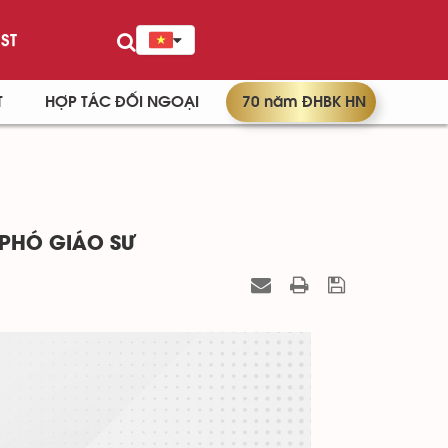
ST
T
HỢP TÁC ĐỐI NGOẠI
70 năm ĐHBK HN
 PHÓ GIÁO SƯ