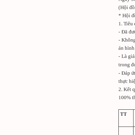
(Hội đồ
* Hội đ
1. Tiêu
- Đã đư
- Không
án hình
- Là gi
trong đ
- Đáp ứ
thực hi
2. Kết 
100% th
TT