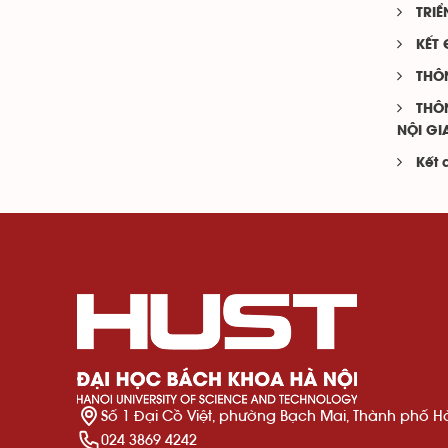
TRIỂ
KẾT 
THÔ
THÔ
NỘI GI
Kết 
Số 1 Đại Cồ Việt, phường Bạch Mai, Thành phố H
024 3869 4242