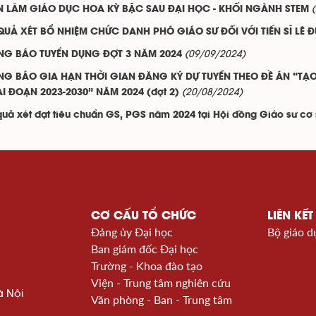
N LÃM GIÁO DỤC HOA KỲ BẬC SAU ĐẠI HỌC - KHỐI NGÀNH STEM
QUẢ XÉT BỔ NHIỆM CHỨC DANH PHÓ GIÁO SƯ ĐỐI VỚI TIẾN SĨ LÊ 
(09/09/2024)
NG BÁO TUYỂN DỤNG ĐỢT 3 NĂM 2024
NG BÁO GIA HẠN THỜI GIAN ĐĂNG KÝ DỰ TUYỂN THEO ĐỀ ÁN “T
(20/08/2024)
AI ĐOẠN 2023-2030” NĂM 2024 (đợt 2)
quả xét đạt tiêu chuẩn GS, PGS năm 2024 tại Hội đồng Giáo sư c
CƠ CẤU TỔ CHỨC
LIÊN KẾT
Đảng ủy Đại học
Bộ giáo d
Ban giám đốc Đại học
Trường - Khoa đào tạo
Viện - Trung tâm nghiên cứu
à Nội
Văn phòng - Ban - Trung tâm