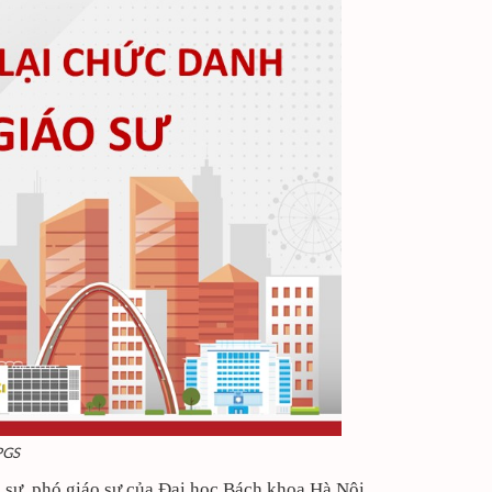
 PGS
 sư, phó giáo sư của Đại học Bách khoa Hà Nội