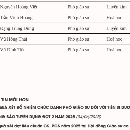
Nguyễn Hoàng Việt
Phó giáo sư
Luyện kim
Trần Vĩnh Hoàng
Phó giáo sư
Hoá học
Đặng Trung Dũng
Phó giáo sư
Luyện kim
Vũ Hồng Thái
Phó giáo sư
Hoá học
Vũ Đình Tiến
Phó giáo sư
Hoá học
TIN MỚI HƠN
QUẢ XÉT BỔ NHIỆM CHỨC DANH PHÓ GIÁO SƯ ĐỐI VỚI TIẾN SĨ D
(04/06/2025)
NG BÁO TUYỂN DỤNG ĐỢT 2 NĂM 2025
quả xét đạt tiêu chuẩn GS, PGS năm 2025 tại Hội đồng Giáo sư cơ