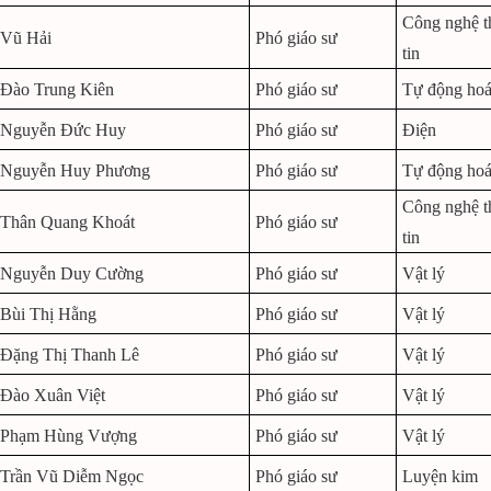
Công nghệ t
Vũ Hải
Phó giáo sư
tin
Đào Trung Kiên
Phó giáo sư
Tự động ho
Nguyễn Đức Huy
Phó giáo sư
Điện
Nguyễn Huy Phương
Phó giáo sư
Tự động ho
Công nghệ t
Thân Quang Khoát
Phó giáo sư
tin
Nguyễn Duy Cường
Phó giáo sư
Vật lý
Bùi Thị Hằng
Phó giáo sư
Vật lý
Đặng Thị Thanh Lê
Phó giáo sư
Vật lý
Đào Xuân Việt
Phó giáo sư
Vật lý
Phạm Hùng Vượng
Phó giáo sư
Vật lý
Trần Vũ Diễm Ngọc
Phó giáo sư
Luyện kim