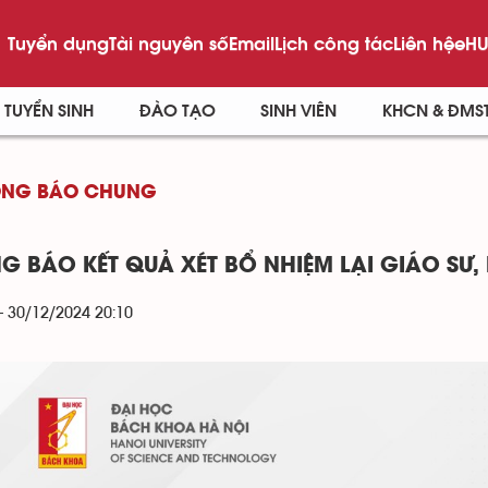
Tuyển dụng
Tài nguyên số
Email
Lịch công tác
Liên hệ
eHU
TUYỂN SINH
ĐÀO TẠO
SINH VIÊN
KHCN & ĐMS
ÔNG BÁO CHUNG
G BÁO KẾT QUẢ XÉT BỔ NHIỆM LẠI GIÁO SƯ,
- 30/12/2024 20:10