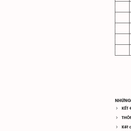
NHỮNG 
KẾT 
THÔ
Kết 