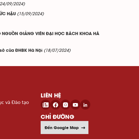
(24/09/2024)
(15/09/2024)
ĐỨC HẬU
ẠO NGUỒN GIẢNG VIÊN ĐẠI HỌC BÁCH KHOA HÀ
(18/07/2024)
ơ sở của ĐHBK Hà Nội
LIÊN HỆ
ục và Đào tạo
CHỈ ĐƯỜNG
Đến Google Map