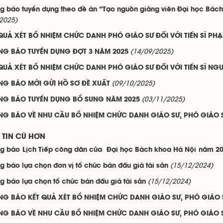
g báo tuyển dụng theo đề án “Tạo nguồn giảng viên Đại học Bách
2025)
QUẢ XÉT BỔ NHIỆM CHỨC DANH PHÓ GIÁO SƯ ĐỐI VỚI TIẾN SĨ P
(14/09/2025)
NG BÁO TUYỂN DỤNG ĐỢT 3 NĂM 2025
QUẢ XÉT BỔ NHIỆM CHỨC DANH PHÓ GIÁO SƯ ĐỐI VỚI TIẾN SĨ NGU
(09/10/2025)
NG BÁO MỜI GỬI HỒ SƠ ĐỀ XUẤT
(03/11/2025)
NG BÁO TUYỂN DỤNG BỔ SUNG NĂM 2025
NG BÁO VỀ NHU CẦU BỔ NHIỆM CHỨC DANH GIÁO SƯ, PHÓ GIÁO 
TIN CŨ HƠN
g báo Lịch Tiếp công dân của Đại học Bách khoa Hà Nội năm 2
(15/12/2024)
g báo lựa chọn đơn vị tổ chức bán đấu giá tài sản
(15/12/2024)
g báo lựa chọn tổ chức bán đấu giá tài sản
NG BÁO KẾT QUẢ XÉT BỔ NHIỆM CHỨC DANH GIÁO SƯ, PHÓ GIÁO 
NG BÁO VỀ NHU CẦU BỔ NHIỆM CHỨC DANH GIÁO SƯ, PHÓ GIÁO 