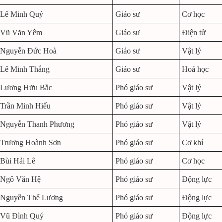
Lê Minh Quý
Giáo sư
Cơ học
Vũ Văn Yêm
Giáo sư
Điện tử
Nguyễn Đức Hoà
Giáo sư
Vật lý
Lê Minh Thắng
Giáo sư
Hoá học
Lương Hữu Bắc
Phó giáo sư
Vật lý
Trần Minh Hiếu
Phó giáo sư
Vật lý
Nguyễn Thanh Phương
Phó giáo sư
Vật lý
Trương Hoành Sơn
Phó giáo sư
Cơ khí
Bùi Hải Lê
Phó giáo sư
Cơ học
Ngô Văn Hệ
Phó giáo sư
Động lực
Nguyễn Thế Lương
Phó giáo sư
Động lực
Vũ Đình Quý
Phó giáo sư
Động lực