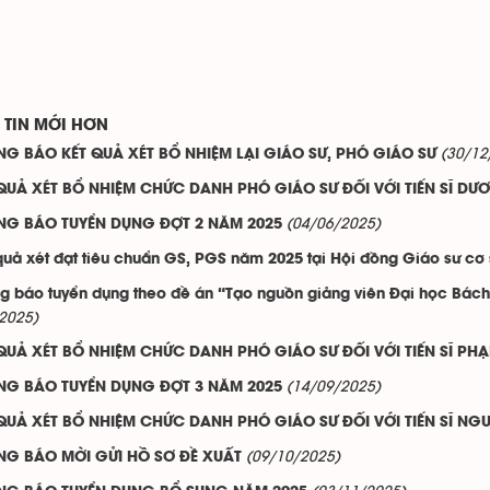
TIN MỚI HƠN
(30/12
G BÁO KẾT QUẢ XÉT BỔ NHIỆM LẠI GIÁO SƯ, PHÓ GIÁO SƯ
QUẢ XÉT BỔ NHIỆM CHỨC DANH PHÓ GIÁO SƯ ĐỐI VỚI TIẾN SĨ D
(04/06/2025)
NG BÁO TUYỂN DỤNG ĐỢT 2 NĂM 2025
quả xét đạt tiêu chuẩn GS, PGS năm 2025 tại Hội đồng Giáo sư cơ
g báo tuyển dụng theo đề án “Tạo nguồn giảng viên Đại học Bách
2025)
QUẢ XÉT BỔ NHIỆM CHỨC DANH PHÓ GIÁO SƯ ĐỐI VỚI TIẾN SĨ P
(14/09/2025)
NG BÁO TUYỂN DỤNG ĐỢT 3 NĂM 2025
QUẢ XÉT BỔ NHIỆM CHỨC DANH PHÓ GIÁO SƯ ĐỐI VỚI TIẾN SĨ NGU
(09/10/2025)
NG BÁO MỜI GỬI HỒ SƠ ĐỀ XUẤT