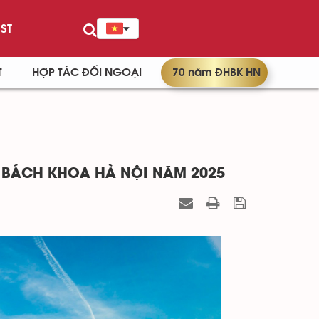
ST
T
HỢP TÁC ĐỐI NGOẠI
70 năm ĐHBK HN
 BÁCH KHOA HÀ NỘI NĂM 2025