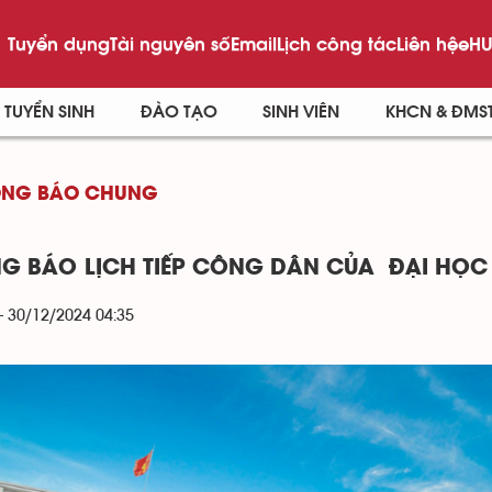
Tuyển dụng
Tài nguyên số
Email
Lịch công tác
Liên hệ
eHU
TUYỂN SINH
ĐÀO TẠO
SINH VIÊN
KHCN & ĐMS
ÔNG BÁO CHUNG
G BÁO LỊCH TIẾP CÔNG DÂN CỦA ĐẠI HỌC
- 30/12/2024 04:35