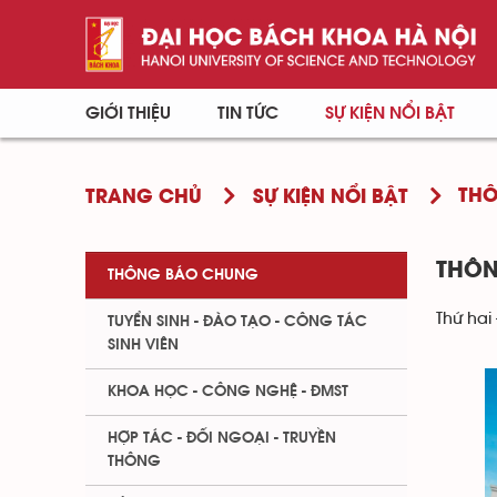
GIỚI THIỆU
TIN TỨC
SỰ KIỆN NỔI BẬT
TH
TRANG CHỦ
SỰ KIỆN NỔI BẬT
THÔN
THÔNG BÁO CHUNG
Thứ hai 
TUYỂN SINH - ĐÀO TẠO - CÔNG TÁC
SINH VIÊN
KHOA HỌC - CÔNG NGHỆ - ĐMST
HỢP TÁC - ĐỐI NGOẠI - TRUYỀN
THÔNG