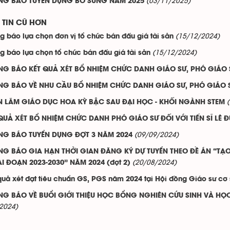
(03/11/2025)
NG BÁO TUYỂN DỤNG BỔ SUNG NĂM 2025
TIN CŨ HƠN
(15/12/2024)
g báo lựa chọn đơn vị tổ chức bán đấu giá tài sản
(15/12/2024)
g báo lựa chọn tổ chức bán đấu giá tài sản
NG BÁO KẾT QUẢ XÉT BỔ NHIỆM CHỨC DANH GIÁO SƯ, PHÓ GIÁO 
NG BÁO VỀ NHU CẦU BỔ NHIỆM CHỨC DANH GIÁO SƯ, PHÓ GIÁO 
N LÃM GIÁO DỤC HOA KỲ BẬC SAU ĐẠI HỌC - KHỐI NGÀNH STEM
QUẢ XÉT BỔ NHIỆM CHỨC DANH PHÓ GIÁO SƯ ĐỐI VỚI TIẾN SĨ LÊ 
(09/09/2024)
NG BÁO TUYỂN DỤNG ĐỢT 3 NĂM 2024
NG BÁO GIA HẠN THỜI GIAN ĐĂNG KÝ DỰ TUYỂN THEO ĐỀ ÁN “T
(20/08/2024)
AI ĐOẠN 2023-2030” NĂM 2024 (đợt 2)
quả xét đạt tiêu chuẩn GS, PGS năm 2024 tại Hội đồng Giáo sư c
NG BÁO VỀ BUỔI GIỚI THIỆU HỌC BỔNG NGHIÊN CỨU SINH VÀ HỌ
2024)