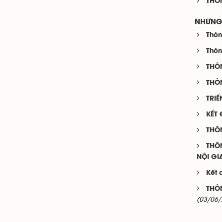
THÔ
NHỮNG 
Thôn
Thôn
THÔ
THÔ
TRIỂ
KẾT 
THÔ
THÔ
NỘI GI
Kết 
THÔ
(03/06/