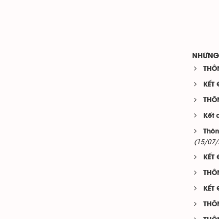
NHỮNG 
THÔN
KẾT 
THÔ
Kết 
Thôn
(15/07/
KẾT 
THÔ
KẾT 
THÔ