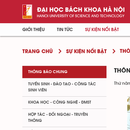
GIỚI THIỆU
TIN TỨC
SỰ KIỆN NỔI BẬT
TH
TRANG CHỦ
SỰ KIỆN NỔI BẬT
THÔN
THÔNG BÁO CHUNG
Thứ năm
TUYỂN SINH - ĐÀO TẠO - CÔNG TÁC
SINH VIÊN
KHOA HỌC - CÔNG NGHỆ - ĐMST
HỢP TÁC - ĐỐI NGOẠI - TRUYỀN
THÔNG