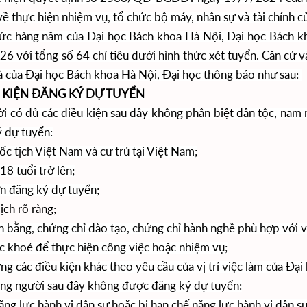
về thực hiện nhiệm vụ, tổ chức bộ máy, nhân sự và tài chính 
hức hàng năm của Đại học Bách khoa Hà Nội,
Đ
ại học Bách k
6 với tổng số 64 chỉ tiêu dưới hình thức xét tuyển. Căn cứ 
à của
Đ
ại học Bách khoa Hà Nội,
Đại học
thông báo như sau:
ỀU KIỆN ĐĂNG KÝ DỰ TUYỂN
i có đủ các điều kiện sau đây không phân biệt dân tộc, nam 
 dự tuyển:
c tịch Việt Nam và cư trú tại Việt Nam;
18 tuổi trở lên;
n đăng ký dự tuyển;
lịch rõ ràng;
 bằng, chứng chỉ đào tạo, chứng chỉ hành nghề phù hợp với vị 
c khoẻ để thực hiện công việc hoặc nhiệm vụ;
g các điều kiện khác theo yêu cầu của vị trí việc làm của Đạ
ng người sau đây không được đăng ký dự tuyển:
ăng lực hành vi dân sự hoặc bị hạn chế năng lực hành vi dân sự