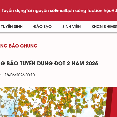
Tuyển dụng
Tài nguyên số
Email
Lịch công tác
Liên hệ
eHU
TUYỂN SINH
ĐÀO TẠO
SINH VIÊN
KHCN & ĐMS
ÔNG BÁO CHUNG
G BÁO TUYỂN DỤNG ĐỢT 2 NĂM 2026
 - 18/06/2026 00:10