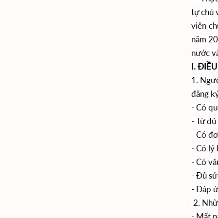
tự chủ 
viên c
năm 202
nước v
I. ĐI
1. Ngườ
đăng ký
-
Có quố
-
Từ đủ 
-
Có đơ
-
Có lý 
-
Có văn
-
Đủ sứ
-
Đáp ứn
2. Nhữ
- Mất n