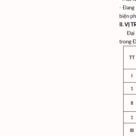
- Đang 
biện ph
II. VỊ
Đại họ
trong Đ
TT
I
1
II
1
III