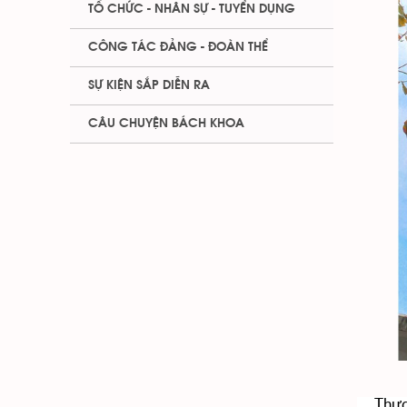
TỔ CHỨC - NHÂN SỰ - TUYỂN DỤNG
CÔNG TÁC ĐẢNG - ĐOÀN THỂ
SỰ KIỆN SẮP DIỄN RA
CÂU CHUYỆN BÁCH KHOA
Thực h