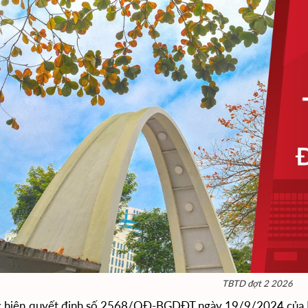
TBTD đợt 2 2026
iện quyết định số 2568/QĐ-BGDĐT ngày 19/9/2024 của Bộ 