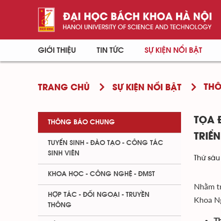
GIỚI THIỆU
TIN TỨC
SỰ KIỆN NỔI BẬT
TH
TRANG CHỦ
SỰ KIỆN NỔI BẬT
TỌA 
THÔNG BÁO CHUNG
TRIỂN
TUYỂN SINH - ĐÀO TẠO - CÔNG TÁC
SINH VIÊN
Thứ sáu
KHOA HỌC - CÔNG NGHỆ - ĐMST
Nhằm tr
HỢP TÁC - ĐỐI NGOẠI - TRUYỀN
Khoa Ng
THÔNG
Th