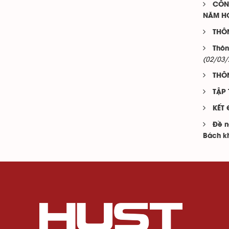
CÔN
NĂM HỌ
THÔ
Thôn
(02/03/
THÔ
TẬP
KẾT
Đề n
Bách k