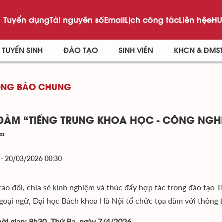
Tuyển dụng
Tài nguyên số
Email
Lịch công tác
Liên hệ
eHU
TUYỂN SINH
ĐÀO TẠO
SINH VIÊN
KHCN & ĐMS
ÔNG BÁO CHUNG
ĐÀM “TIẾNG TRUNG KHOA HỌC - CÔNG NGHỆ: 
”
 - 20/03/2026 00:30
ao đổi, chia sẻ kinh nghiệm và thúc đẩy hợp tác trong đào tạo
oại ngữ, Đại học Bách khoa Hà Nội tổ chức tọa đàm với thông t
ời gian:
8h30, Thứ Ba, ngày 7/4/2026