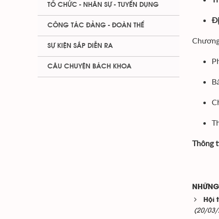
TỔ CHỨC - NHÂN SỰ - TUYỂN DỤNG
Đị
CÔNG TÁC ĐẢNG - ĐOÀN THỂ
Chương 
SỰ KIỆN SẮP DIỄN RA
Ph
CÂU CHUYỆN BÁCH KHOA
Bá
Ch
Th
Thông t
NHỮNG 
Hội 
(20/03/