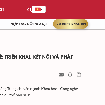
ST
T
HỢP TÁC ĐỐI NGOẠI
70 năm ĐHBK HN
TRIỂN KHAI, KẾT NỐI VÀ PHÁT
 Tiếng Trung chuyên ngành Khoa học - Công nghệ,
in cụ thể như sau: