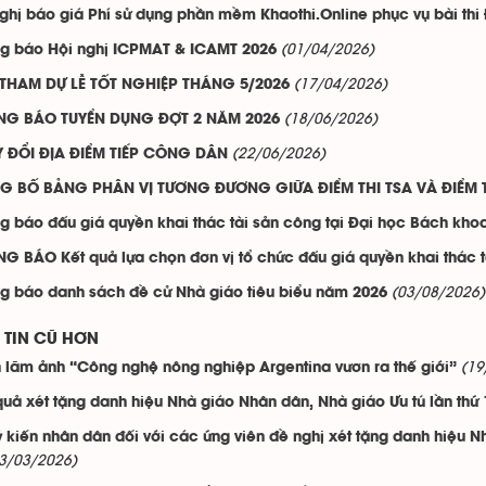
ghị báo giá Phí sử dụng phần mềm Khaothi.Online phục vụ bài thi
(01/04/2026)
g báo Hội nghị ICPMAT & ICAMT 2026
(17/04/2026)
THAM DỰ LỄ TỐT NGHIỆP THÁNG 5/2026
(18/06/2026)
NG BÁO TUYỂN DỤNG ĐỢT 2 NĂM 2026
(22/06/2026)
 ĐỔI ĐỊA ĐIỂM TIẾP CÔNG DÂN
 BỐ BẢNG PHÂN VỊ TƯƠNG ĐƯƠNG GIỮA ĐIỂM THI TSA VÀ ĐIỂM T
g báo đấu giá quyền khai thác tài sản công tại Đại học Bách kho
G BÁO Kết quả lựa chọn đơn vị tổ chức đấu giá quyền khai thác 
(03/08/2026)
g báo danh sách đề cử Nhà giáo tiêu biểu năm 2026
TIN CŨ HƠN
(19
n lãm ảnh “Công nghệ nông nghiệp Argentina vươn ra thế giới”
quả xét tặng danh hiệu Nhà giáo Nhân dân, Nhà giáo Ưu tú lần thứ
ý kiến nhân dân đối với các ứng viên đề nghị xét tặng danh hiệu N
3/03/2026)