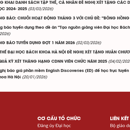
G KHAI DANH SÁCH TẬP THỂ, CÁ NHÂN ĐỀ NGHỊ XÉT TẶNG CÁC D
(03/03/2026)
C 2024- 2025
NG BÁO: CHUỖI HOẠT ĐỘNG THÁNG 3 VỚI CHỦ ĐỀ: “BÔNG HỒNG
g báo tuyển dụng theo đề án “Tạo nguồn giảng viên Đại học Bác
2026)
(02/03/2026)
NG BÁO TUYỂN DỤNG ĐỢT 1 NĂM 2026
 THỂ ĐẠI HỌC BÁCH KHOA HÀ NỘI ĐỀ NGHỊ XÉT TẶNG HUÂN CH
(04/02/202
 QUẢ KỲ XÉT THĂNG HẠNG CDNN VIÊN CHỨC NĂM 2025
ghị báo giá phần mềm English Discoveries (ED) để học trực tuyến 
(20/01/2026)
hoa Hà Nội
CƠ CẤU TỔ CHỨC
LIÊN KẾT
Đảng ủy Đại học
Bộ giáo d