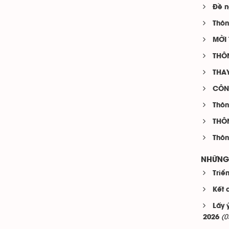
Đề n
Thôn
MỜI 
THÔ
THAY
CÔNG
Thôn
THÔN
Thôn
NHỮNG 
Triể
Kết 
Lấy 
(0
2026