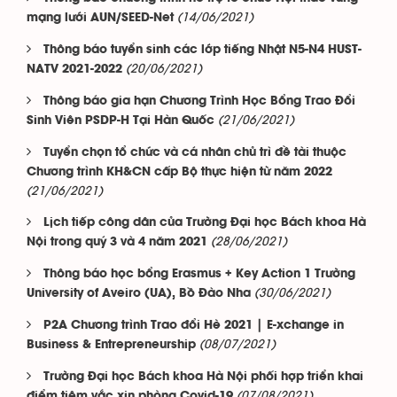
(14/06/2021)
mạng lưới AUN/SEED-Net
Thông báo tuyển sinh các lớp tiếng Nhật N5-N4 HUST-
(20/06/2021)
NATV 2021-2022
Thông báo gia hạn Chương Trình Học Bổng Trao Đổi
(21/06/2021)
Sinh Viên PSDP-H Tại Hàn Quốc
Tuyển chọn tổ chức và cá nhân chủ trì đề tài thuộc
Chương trình KH&CN cấp Bộ thực hiện từ năm 2022
(21/06/2021)
Lịch tiếp công dân của Trường Đại học Bách khoa Hà
(28/06/2021)
Nội trong quý 3 và 4 năm 2021
Thông báo học bổng Erasmus + Key Action 1 Trường
(30/06/2021)
University of Aveiro (UA), Bồ Đào Nha
P2A Chương trình Trao đổi Hè 2021 | E-xchange in
(08/07/2021)
Business & Entrepreneurship
Trường Đại học Bách khoa Hà Nội phối hợp triển khai
(07/08/2021)
điểm tiêm vắc xin phòng Covid-19