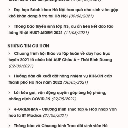
Đại học Bách khoa Hà Nội trao quà cho sinh viên gặp
(09/08/2021)
khó khăn đang ở trọ tại Hà Nội
Thông báo tuyển sinh lớp N3, dự án liên kết đào tạo
(11/08/2021)
tiếng Nhật HUST-AIDEM 2021
NHỮNG TIN CŨ HƠN
Chương trình hội thảo và tập huấn về dạy học trực
tuyến 2021 tổ chức bởi AUF Châu Á – Thái Bình Dương
(02/06/2021)
Hướng dẫn đề xuất đặt hàng nhiệm vụ KH&CN cấp
(30/05/2021)
thành phố Hà Nội năm 2022
Lời kêu gọi, vận động quyên góp ủng hộ phòng,
(29/05/2021)
chống dịch COVID-19
e-GRIESHMA - Chương trình Thực tập & Hòa nhập Văn
(27/05/2021)
hóa từ IIT Madras
Thông báo về Chương trình Trao đổi sinh viên Hè