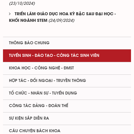
(23/10/2024)
TRIỂN LÃM GIÁO DỤC HOA KỲ BẬC SAU ĐẠI HỌC -
(24/09/2024)
KHỐI NGÀNH STEM
THÔNG BÁO CHUNG
TUYỂN SINH - ĐÀO TẠO - CÔNG TÁC SINH VIÊN
KHOA HỌC - CÔNG NGHỆ - ĐMST
HỢP TÁC - ĐỐI NGOẠI - TRUYỀN THÔNG
TỔ CHỨC - NHÂN SỰ - TUYỂN DỤNG
CÔNG TÁC ĐẢNG - ĐOÀN THỂ
SỰ KIỆN SẮP DIỄN RA
CÂU CHUYỆN BÁCH KHOA