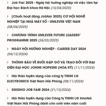
Job Fair 2025 - Ngày hội hướng nghiệp và việc làm tại
(16/04/2025)
Đại học Bách khoa Hà Nội
[Chuỗi hoạt động Jobfair 2025] CƠ HỘI NGHỀ
NGHIỆP TẠI NHÀ MÁY SỐ - UNILEVER VIỆT NAM
(08/04/2025)
CHƯƠNG TRÌNH UNILEVER FUTURE LEADERS’
(24/03/2025)
PROGRAMME 2025
NGÀY HỘI HƯỚNG NGHIỆP - CAREER DAY 2024
(04/12/2024)
THÔNG BÁO VỀ BUỔI GẶP GỠ VÀ TRAO ĐỔI VỚI ĐẠI
(11/11/2024)
DIỆN ĐẠI HỌC JOHNS HOPKINS (HOA KỲ)
Hội thảo tuyển dụng của công ty TNHH LG
(08/11/2024)
ELECTRONICS Việt Nam Hải Phòng
(31/10/2024)
SEKISHO JOB FAIR 2024
Hội thảo tuyển dụng của Công ty TNHH LG Innotek
Việt Nam Hải Phòng dành cho sinh viên năm cuối