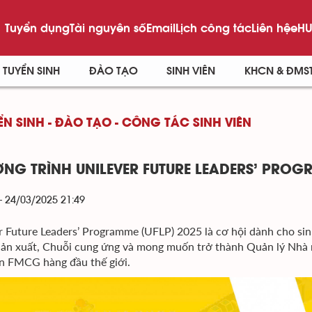
Tuyển dụng
Tài nguyên số
Email
Lịch công tác
Liên hệ
eHU
TUYỂN SINH
ĐÀO TẠO
SINH VIÊN
KHCN & ĐMS
ỂN SINH - ĐÀO TẠO - CÔNG TÁC SINH VIÊN
NG TRÌNH UNILEVER FUTURE LEADERS’ PROG
- 24/03/2025 21:49
r Future Leaders’ Programme (UFLP) 2025 là cơ hội dành cho si
ản xuất, Chuỗi cung ứng và mong muốn trở thành Quản lý Nhà m
n FMCG hàng đầu thế giới.