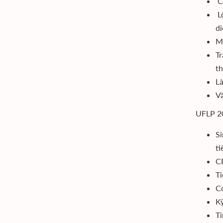
C
Lộ
di
Me
Tr
th
Là
Vă
UFLP 20
Si
ti
C
Ti
Có
Kỹ
Ti