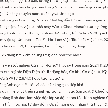
hế độ đãi ngộ hấp dẫn, lương thưởng cạnh tranh. Mức lương kh
 trình đào tạo chuyên sâu trong 2 năm, luân chuyển qua các ph
ện kỹ năng chuyên môn, quản lý và lãnh đạo.
ntoring & Coaching: Nhận sự hướng dẫn từ các chuyên gia/lãnh
ải nghiệm làm việc tại nhà máy World Class Manufacturing, ứng d
ống tự động hóa thông minh với 84 robot, tối ưu hóa 98% quy tr
m việc tại Unilever – Top #1 Nơi Làm Việc Tốt Nhất Việt Nam 20
n hóa cởi mở, trao quyền, bình đẳng và năng động.
25 đang tìm kiếm những ứng viên như thế nào?
nh viên tốt nghiệp Cử nhân/Kỹ sư/Thạc sỹ trong năm 2024 & 20
ên các ngành: Điện Điện tử, Tự động hóa, Cơ khí, Cơ điện tử, Kỹ 
PA/GPA từ 2.8/4.0 hoặc tương đương.
ếng Anh đọc hiểu tốt và có khả năng giao tiếp khá.
 đam mê phát triển sự nghiệp trong lĩnh vực Sản xuất & Chuỗi c
 năng lãnh đạo, làm việc độc lập và đội nhóm tốt. Kinh nghiệm CL
nh thần học hỏi, tư duy đổi mới, sẵn sàng đón nhận thử thách &