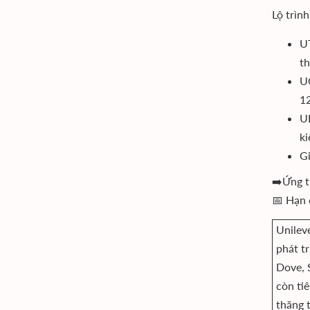
Lộ trìn
UT
th
UC
12
UL
ki
Gi
➡️Ứng t
📅 Hạn 
Unilev
phát t
Dove, 
còn ti
thăng t