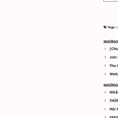
c
Tags:
NHỮNG 
[Chu
Job 
Thư 
Webi
NHỮNG 
NGÀ
THÔN
Hội 
SEKI