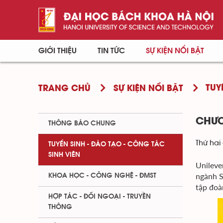
GIỚI THIỆU
TIN TỨC
SỰ KIỆN NỔI BẬT
TUY
TRANG CHỦ
SỰ KIỆN NỔI BẬT
CHƯƠ
THÔNG BÁO CHUNG
Thứ hai 
TUYỂN SINH - ĐÀO TẠO - CÔNG TÁC
SINH VIÊN
Unileve
ngành S
KHOA HỌC - CÔNG NGHỆ - ĐMST
tập đoà
HỢP TÁC - ĐỐI NGOẠI - TRUYỀN
THÔNG