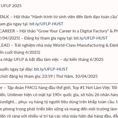
h UFLP 2025
ALK – Hội thảo "Hành trình từ sinh viên đến lãnh đạo toàn cầu"
am gia ngay tại:
bit.ly/UFLP-HUST
AREER – Hội thảo "Grow Your Career in a Digital Factory" & Phỏn
/04/2025) – Đăng ký tham gia ngay tại:
bit.ly/UFLP-HUST
EAD – Trải nghiệm nhà máy World-Class Manufacturing & Đánh 
ến cuối tháng 4/2025)
a nhập UFLP & bắt đầu làm việc – dự kiến tháng 6/2025
uyển ngay tại đây:
bit.ly/UFLP-HUST
chót đăng ký tham gia: 23:59 | Thứ Năm, 10/04/2025
er – Tập đoàn FMCG hàng đầu thế giới, Top #1 Nơi Làm Việc Tố
riển, Unilever hiện có mặt tại 190+ quốc gia, sở hữu 26 nhãn h
Sunlight… phục vụ hàng tỷ người tiêu dùng trên khắp toàn cầu. 
ên phong trong phát triển bền vững và mang đến môi trường làm v
iến rõ ràng với nhiều vị trí tại các nhà máy hiện đại hàng đầu, đẳ