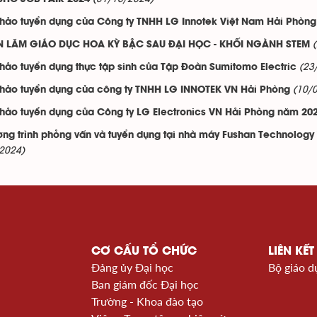
thảo tuyển dụng của Công ty TNHH LG Innotek Việt Nam Hải Phòng
N LÃM GIÁO DỤC HOA KỲ BẬC SAU ĐẠI HỌC - KHỐI NGÀNH STEM
(23
thảo tuyển dụng thực tập sinh của Tập Đoàn Sumitomo Electric
(10/
thảo tuyển dụng của công ty TNHH LG INNOTEK VN Hải Phòng
thảo tuyển dụng của Công ty LG Electronics VN Hải Phòng năm 20
ng trình phỏng vấn và tuyển dụng tại nhà máy Fushan Technology
2024)
CƠ CẤU TỔ CHỨC
LIÊN KẾT
Đảng ủy Đại học
Bộ giáo d
Ban giám đốc Đại học
Trường - Khoa đào tạo