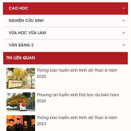
CAO HỌC
NGHIÊN CỨU SINH
VỪA HỌC VỪA LÀM
VĂN BẰNG 2
TIN LIÊN QUAN
Thông báo tuyển sinh trình độ Thạc sĩ năm
2025
Phương án tuyển sinh Đại học dự kiến năm
2026
Thông báo tuyển sinh trình độ Thạc sĩ năm
2023