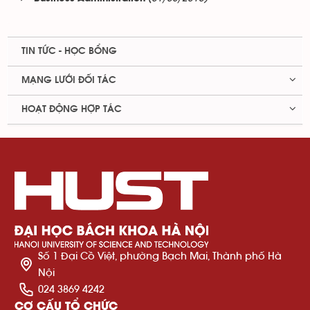
TIN TỨC - HỌC BỔNG
MẠNG LƯỚI ĐỐI TÁC
HOẠT ĐỘNG HỢP TÁC
Số 1 Đại Cồ Việt, phường Bạch Mai, Thành phố Hà
Nội
024 3869 4242
CƠ CẤU TỔ CHỨC