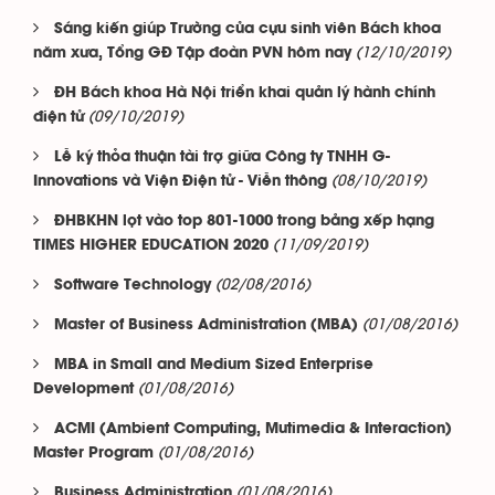
Sáng kiến giúp Trường của cựu sinh viên Bách khoa
(12/10/2019)
năm xưa, Tổng GĐ Tập đoàn PVN hôm nay
ĐH Bách khoa Hà Nội triển khai quản lý hành chính
(09/10/2019)
điện tử
Lễ ký thỏa thuận tài trợ giữa Công ty TNHH G-
(08/10/2019)
Innovations và Viện Điện tử - Viễn thông
ĐHBKHN lọt vào top 801-1000 trong bảng xếp hạng
(11/09/2019)
TIMES HIGHER EDUCATION 2020
(02/08/2016)
Software Technology
(01/08/2016)
Master of Business Administration (MBA)
MBA in Small and Medium Sized Enterprise
(01/08/2016)
Development
ACMI (Ambient Computing, Mutimedia & Interaction)
(01/08/2016)
Master Program
(01/08/2016)
Business Administration