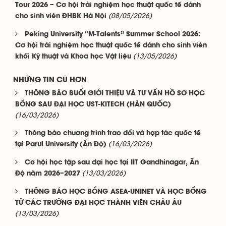
Tour 2026 – Cơ hội trải nghiệm học thuật quốc tế dành
(08/05/2026)
cho sinh viên ĐHBK Hà Nội
Peking University “M-Talents” Summer School 2026:
Cơ hội trải nghiệm học thuật quốc tế dành cho sinh viên
(13/05/2026)
khối Kỹ thuật và Khoa học Vật liệu
NHỮNG TIN CŨ HƠN
THÔNG BÁO BUỔI GIỚI THIỆU VÀ TƯ VẤN HỒ SƠ HỌC
BỔNG SAU ĐẠI HỌC UST-KITECH (HÀN QUỐC)
(16/03/2026)
Thông báo chương trình trao đổi và hợp tác quốc tế
(16/03/2026)
tại Parul University (Ấn Độ)
Cơ hội học tập sau đại học tại IIT Gandhinagar, Ấn
(13/03/2026)
Độ năm 2026–2027
THÔNG BÁO HỌC BỔNG ASEA-UNINET VÀ HỌC BỔNG
TỪ CÁC TRƯỜNG ĐẠI HỌC THÀNH VIÊN CHÂU ÂU
(13/03/2026)