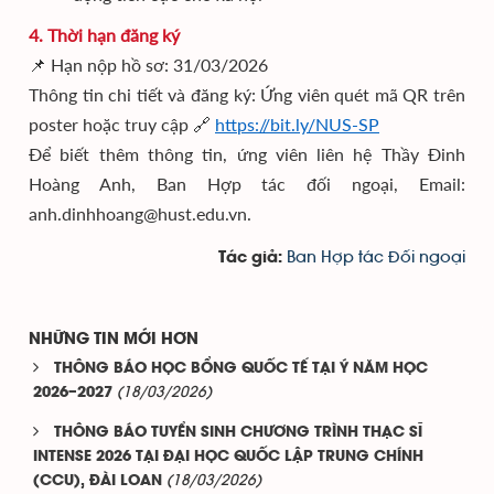
4. Thời hạn đăng ký
Hạn nộp hồ sơ: 31/03/2026
📌
Thông tin chi tiết và đăng ký: Ứng viên quét mã QR trên
poster hoặc truy cập
https://bit.ly/NUS-SP
🔗
Để biết thêm thông tin, ứng viên liên hệ Thầy Đinh
Hoàng Anh, Ban Hợp tác đối ngoại, Email:
anh.dinhhoang@hust.edu.vn.
Ban Hợp tác Đối ngoại
Tác giả:
NHỮNG TIN MỚI HƠN
THÔNG BÁO HỌC BỔNG QUỐC TẾ TẠI Ý NĂM HỌC
(18/03/2026)
2026–2027
THÔNG BÁO TUYỂN SINH CHƯƠNG TRÌNH THẠC SĨ
INTENSE 2026 TẠI ĐẠI HỌC QUỐC LẬP TRUNG CHÍNH
(18/03/2026)
(CCU), ĐÀI LOAN