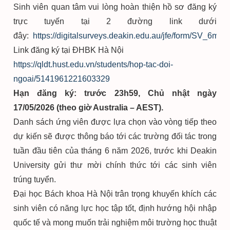
Sinh viên quan tâm vui lòng hoàn thiện hồ sơ đăng ký
trực tuyến tại 2 đường link dưới
đây:
https://digitalsurveys.deakin.edu.au/jfe/form/SV_6
Link đăng ký tại ĐHBK Hà Nội
https://qldt.hust.edu.vn/students/hop-tac-doi-
ngoai/5141961221603329
Hạn đăng ký: trước 23h59, Chủ nhật ngày
17/05/2026 (theo giờ Australia – AEST).
Danh sách ứng viên được lựa chọn vào vòng tiếp theo
dự kiến sẽ được thông báo tới các trường đối tác trong
tuần đầu tiên của tháng 6 năm 2026, trước khi Deakin
University gửi thư mời chính thức tới các sinh viên
trúng tuyển.
Đại học Bách khoa Hà Nội trân trọng khuyến khích các
sinh viên có năng lực học tập tốt, định hướng hội nhập
quốc tế và mong muốn trải nghiệm môi trường học thuật