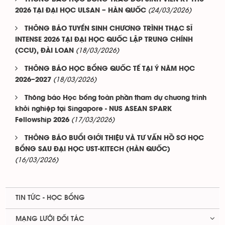
(24/03/2026)
2026 TẠI ĐẠI HỌC ULSAN – HÀN QUỐC
THÔNG BÁO TUYỂN SINH CHƯƠNG TRÌNH THẠC SĨ
INTENSE 2026 TẠI ĐẠI HỌC QUỐC LẬP TRUNG CHÍNH
(18/03/2026)
(CCU), ĐÀI LOAN
THÔNG BÁO HỌC BỔNG QUỐC TẾ TẠI Ý NĂM HỌC
(18/03/2026)
2026–2027
Thông báo Học bổng toàn phần tham dự chương trình
khởi nghiệp tại Singapore - NUS ASEAN SPARK
(17/03/2026)
Fellowship 2026
THÔNG BÁO BUỔI GIỚI THIỆU VÀ TƯ VẤN HỒ SƠ HỌC
BỔNG SAU ĐẠI HỌC UST-KITECH (HÀN QUỐC)
(16/03/2026)
TIN TỨC - HỌC BỔNG
MẠNG LƯỚI ĐỐI TÁC