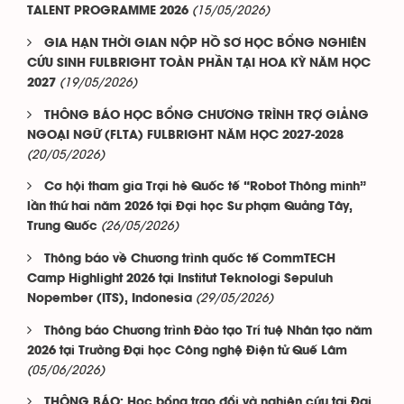
(15/05/2026)
TALENT PROGRAMME 2026
GIA HẠN THỜI GIAN NỘP HỒ SƠ HỌC BỔNG NGHIÊN
CỨU SINH FULBRIGHT TOÀN PHẦN TẠI HOA KỲ NĂM HỌC
(19/05/2026)
2027
THÔNG BÁO HỌC BỔNG CHƯƠNG TRÌNH TRỢ GIẢNG
NGOẠI NGỮ (FLTA) FULBRIGHT NĂM HỌC 2027-2028
(20/05/2026)
Cơ hội tham gia Trại hè Quốc tế “Robot Thông minh”
lần thứ hai năm 2026 tại Đại học Sư phạm Quảng Tây,
(26/05/2026)
Trung Quốc
Thông báo về Chương trình quốc tế CommTECH
Camp Highlight 2026 tại Institut Teknologi Sepuluh
(29/05/2026)
Nopember (ITS), Indonesia
Thông báo Chương trình Đào tạo Trí tuệ Nhân tạo năm
2026 tại Trường Đại học Công nghệ Điện tử Quế Lâm
(05/06/2026)
THÔNG BÁO: Học bổng trao đổi và nghiên cứu tại Đại