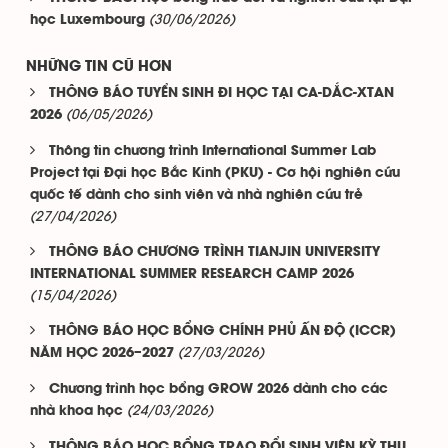
(30/06/2026)
học Luxembourg
NHỮNG TIN CŨ HƠN
THÔNG BÁO TUYỂN SINH ĐI HỌC TẠI CA-DẮC-XTAN
(06/05/2026)
2026
Thông tin chương trình International Summer Lab
Project tại Đại học Bắc Kinh (PKU) - Cơ hội nghiên cứu
quốc tế dành cho sinh viên và nhà nghiên cứu trẻ
(27/04/2026)
THÔNG BÁO CHƯƠNG TRÌNH TIANJIN UNIVERSITY
INTERNATIONAL SUMMER RESEARCH CAMP 2026
(15/04/2026)
THÔNG BÁO HỌC BỔNG CHÍNH PHỦ ẤN ĐỘ (ICCR)
(27/03/2026)
NĂM HỌC 2026–2027
Chương trình học bổng GROW 2026 dành cho các
(24/03/2026)
nhà khoa học
THÔNG BÁO HỌC BỔNG TRAO ĐỔI SINH VIÊN KỲ THU