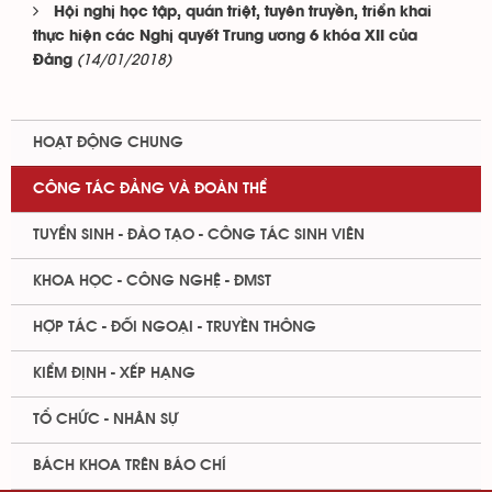
Hội nghị học tập, quán triệt, tuyên truyền, triển khai
thực hiện các Nghị quyết Trung ương 6 khóa XII của
(14/01/2018)
Đảng
HOẠT ĐỘNG CHUNG
CÔNG TÁC ĐẢNG VÀ ĐOÀN THỂ
TUYỂN SINH - ĐÀO TẠO - CÔNG TÁC SINH VIÊN
KHOA HỌC - CÔNG NGHỆ - ĐMST
HỢP TÁC - ĐỐI NGOẠI - TRUYỀN THÔNG
KIỂM ĐỊNH - XẾP HẠNG
TỔ CHỨC - NHÂN SỰ
BÁCH KHOA TRÊN BÁO CHÍ