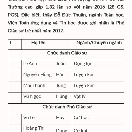
Trường cao gấp 1,32 lần so với năm 2016 (28 GS,
PGS).
Đặc biệt, t
hầy Đỗ Đức Thuận, ngành Toán học,
Viện Toán ứng dụng và Tin học được ghi nhận là Phó
Giáo sư trẻ nhất năm 2017.
TT
Họ tên
Ngành/Chuyên ngành
Chức danh Giáo sư
Lê Anh
Tuấn
Động lực
Nguyễn Hồng
Hải
Luyện kim
Mai Thanh
Tùng
Luyện kim
Vũ Ngọc
Hùng
Vật lý
Chức danh Phó Giáo sư
Vũ Lê
Huy
Cơ học
Hoàng Thị
Dung
Cơ khí