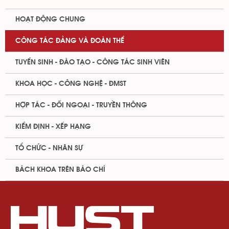
HOẠT ĐỘNG CHUNG
CÔNG TÁC ĐẢNG VÀ ĐOÀN THỂ
TUYỂN SINH - ĐÀO TẠO - CÔNG TÁC SINH VIÊN
KHOA HỌC - CÔNG NGHỆ - ĐMST
HỢP TÁC - ĐỐI NGOẠI - TRUYỀN THÔNG
KIỂM ĐỊNH - XẾP HẠNG
TỔ CHỨC - NHÂN SỰ
BÁCH KHOA TRÊN BÁO CHÍ