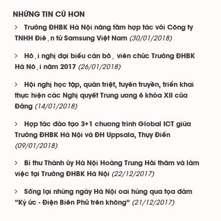
NHỮNG TIN CŨ HƠN
Trường ĐHBK Hà Nội nâng tầm hợp tác với Công ty
(30/01/2018)
TNHH Điện tử Samsung Việt Nam
Hội nghị đại biểu cán bộ viên chức Trường ĐHBK
(26/01/2018)
Hà Nội năm 2017
Hội nghị học tập, quán triệt, tuyên truyền, triển khai
thực hiện các Nghị quyết Trung ương 6 khóa XII của
(14/01/2018)
Đảng
Hợp tác đào tạo 3+1 chương trình Global ICT giữa
Trường ĐHBK Hà Nội và ĐH Uppsala, Thụy Điển
(09/01/2018)
Bí thư Thành ủy Hà Nội Hoàng Trung Hải thăm và làm
(22/12/2017)
việc tại Trường ĐHBK Hà Nội
Sống lại những ngày Hà Nội oai hùng qua tọa đàm
(21/12/2017)
“Ký ức - Điện Biên Phủ trên không”