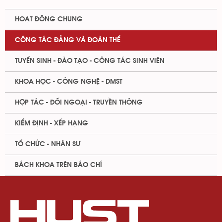
HOẠT ĐỘNG CHUNG
CÔNG TÁC ĐẢNG VÀ ĐOÀN THỂ
TUYỂN SINH - ĐÀO TẠO - CÔNG TÁC SINH VIÊN
KHOA HỌC - CÔNG NGHỆ - ĐMST
HỢP TÁC - ĐỐI NGOẠI - TRUYỀN THÔNG
KIỂM ĐỊNH - XẾP HẠNG
TỔ CHỨC - NHÂN SỰ
BÁCH KHOA TRÊN BÁO CHÍ