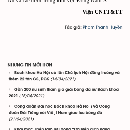
Âu và các nước trong khu vực Đông Nam Á. 
Viện CNTT&TT
Phạm Thanh Huyền
Tác giả:
NHỮNG TIN MỚI HƠN
Bách khoa Hà Nội có tân Chủ tịch Hội đồng trường và
(14/04/2021)
thêm 22 tân GS, PGS
Gần 200 nữ sinh tham gia giải bóng đá nữ Bách khoa
(15/04/2021)
2021
Công đoàn Đại học Bách khoa Hà Nội và Công
đoàn Đài Tiếng nói Việt Nam giao lưu bóng đá
(21/04/2021)
Khai mạc Triển lãm lưu động “Chuyển dịch năng