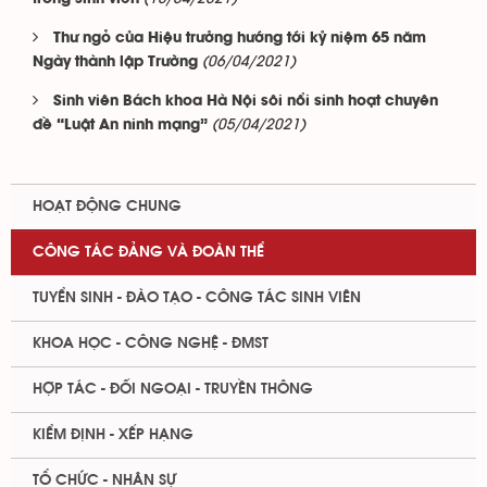
Thư ngỏ của Hiệu trưởng hướng tới kỷ niệm 65 năm
(06/04/2021)
Ngày thành lập Trường
Sinh viên Bách khoa Hà Nội sôi nổi sinh hoạt chuyên
(05/04/2021)
đề “Luật An ninh mạng”
HOẠT ĐỘNG CHUNG
CÔNG TÁC ĐẢNG VÀ ĐOÀN THỂ
TUYỂN SINH - ĐÀO TẠO - CÔNG TÁC SINH VIÊN
KHOA HỌC - CÔNG NGHỆ - ĐMST
HỢP TÁC - ĐỐI NGOẠI - TRUYỀN THÔNG
KIỂM ĐỊNH - XẾP HẠNG
TỔ CHỨC - NHÂN SỰ