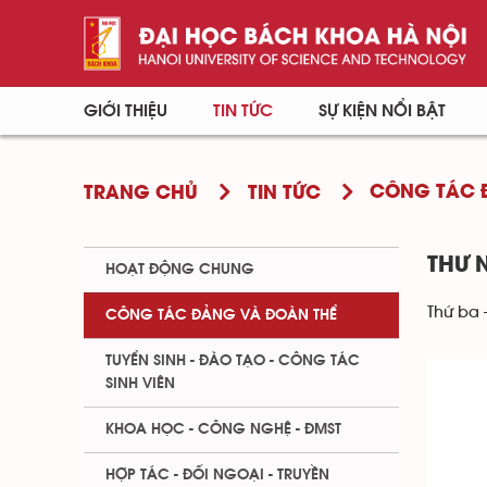
GIỚI THIỆU
TIN TỨC
SỰ KIỆN NỔI BẬT
CÔNG TÁC 
TRANG CHỦ
TIN TỨC
THƯ 
HOẠT ĐỘNG CHUNG
Thứ ba 
CÔNG TÁC ĐẢNG VÀ ĐOÀN THỂ
TUYỂN SINH - ĐÀO TẠO - CÔNG TÁC
SINH VIÊN
KHOA HỌC - CÔNG NGHỆ - ĐMST
HỢP TÁC - ĐỐI NGOẠI - TRUYỀN