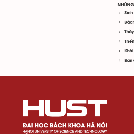
NHỮNG 
Sinh
Bách
Thầy
Triể
Khởi
Ban 