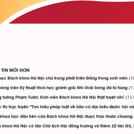
TIN MỚI HƠN
(1
học Bách khoa Hà Nội chú trọng phát triển Đảng trong sinh viên
(1
bóng viện Kỹ thuật Hoá học giành giải Nhì Giải bóng đá tứ hùng
(11/
g tướng Phạm Tuân: Sinh viên Bách khoa Hà Nội thật tuyệt vời!
 thi trực tuyến “Tìm hiểu pháp luật về bầu cử đại biểu Quốc hội v
khoa học đầu tiên của Bách khoa Hà Nội được trao Huân chương Cô
 khoa Hà Nội có tân Chủ tịch Hội đồng trường và thêm 22 tân GS,