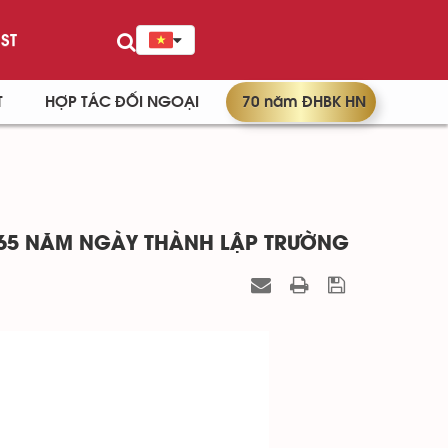
ST
T
HỢP TÁC ĐỐI NGOẠI
70 năm ĐHBK HN
 65 NĂM NGÀY THÀNH LẬP TRƯỜNG