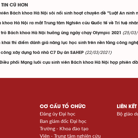
TIN CŨ HƠN
 viên Bách khoa Hà Nội sôi nổi sinh hoạt chuyên đề “Luật An ninh
 khoa Hà Nội ra mắt Trung tâm Nghiên cứu Quốc tế về Trí tuệ nhâ
(25/03
 trò Bách khoa Hà Nội hưởng ứng ngày chạy Olympic 2021
n khai thí điểm đánh giá năng lực học sinh trên nền tảng công ngh
(22/03/2021)
 công xây dựng toà nhà C7 Dự án SAHEP
Điều phối Mạng lưới cựu sinh viên Bách khoa Hà Nội họp phiên đầ
CƠ CẤU TỔ CHỨC
LIÊN KẾT
Đảng ủy Đại học
Bộ giáo d
Ban giám đốc Đại học
Trường - Khoa đào tạo
Viện - Trung tâm nghiên cứu