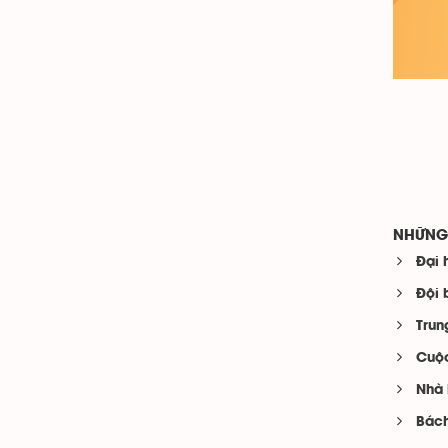
NHỮNG 
Đại 
Đội 
Trun
Cuộc
Nhà 
Bách