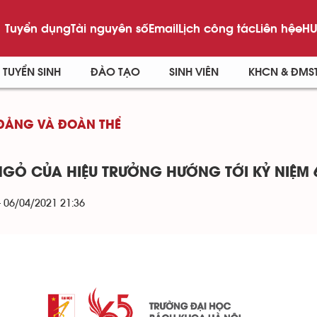
Tuyển dụng
Tài nguyên số
Email
Lịch công tác
Liên hệ
eHU
TUYỂN SINH
ĐÀO TẠO
SINH VIÊN
KHCN & ĐMS
ĐẢNG VÀ ĐOÀN THỂ
NGỎ CỦA HIỆU TRƯỞNG HƯỚNG TỚI KỶ NIỆM
- 06/04/2021 21:36