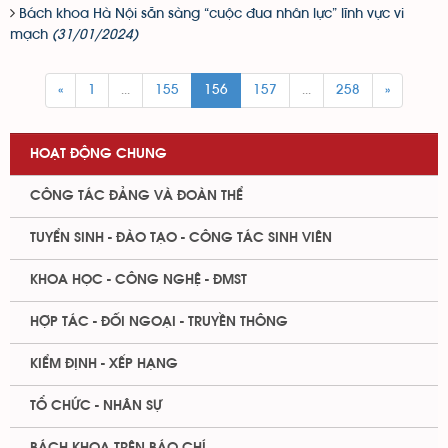
Bách khoa Hà Nội sẵn sàng “cuộc đua nhân lực” lĩnh vực vi
mạch
(31/01/2024)
«
1
...
155
156
157
...
258
»
HOẠT ĐỘNG CHUNG
CÔNG TÁC ĐẢNG VÀ ĐOÀN THỂ
TUYỂN SINH - ĐÀO TẠO - CÔNG TÁC SINH VIÊN
KHOA HỌC - CÔNG NGHỆ - ĐMST
HỢP TÁC - ĐỐI NGOẠI - TRUYỀN THÔNG
KIỂM ĐỊNH - XẾP HẠNG
TỔ CHỨC - NHÂN SỰ
BÁCH KHOA TRÊN BÁO CHÍ