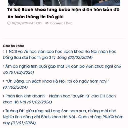
Trí tuệ Bách khoa từng bước hiện diện trên bản đồ
An toàn thông tin thế giới
02/02/2024 04:37:00
Đã xem: 11540
Các tin khác
1 NCS và 76 học viên cao học Bách khoa Hà Nội nhận Học
bổng Sau đại học trị giá 3 tỷ đồng
(02/02/2024)
Ấm áp nghĩa tình buổi gặp mặt 34 cán bộ viên chức nghỉ chế
độ
(01/02/2024)
“Ơn Đảng, ơn Bách khoa Hà Nội, tôi có ngày hôm nay!”
(01/02/2024)
Phân tích kinh doanh – Ngành học “quyến rũ” của ĐH Bách
khoa Hà Nội
(01/02/2024)
Trường ĐH giữa rừng núi Lạng Sơn năm xưa, những mái nhà
Nghĩa tình đồng đội Bách khoa Hà Nội - Quân chủng PK-KQ hôm
nay
(31/01/2024)