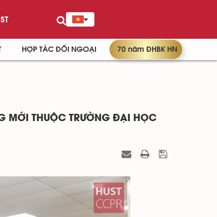
ST
T
HỢP TÁC ĐỐI NGOẠI
70 năm ĐHBK HN
G MỚI THUỘC TRƯỜNG ĐẠI HỌC