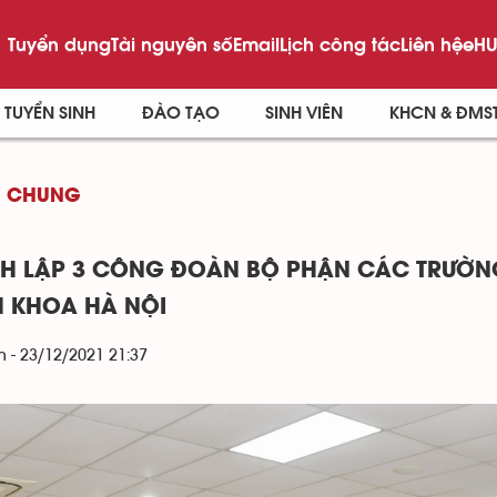
Tuyển dụng
Tài nguyên số
Email
Lịch công tác
Liên hệ
eHU
TUYỂN SINH
ĐÀO TẠO
SINH VIÊN
KHCN & ĐMS
G CHUNG
H LẬP 3 CÔNG ĐOÀN BỘ PHẬN CÁC TRƯỜN
 KHOA HÀ NỘI
 - 23/12/2021 21:37