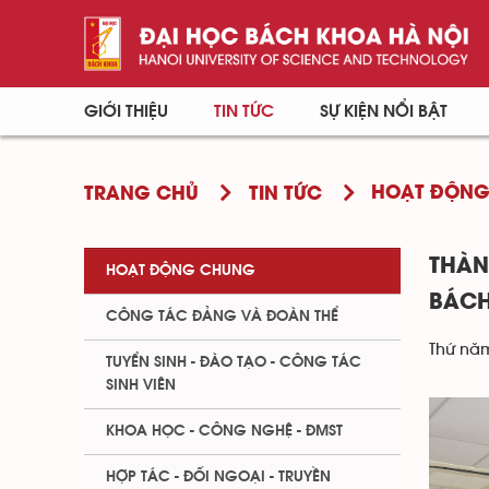
GIỚI THIỆU
TIN TỨC
SỰ KIỆN NỔI BẬT
HOẠT ĐỘN
TRANG CHỦ
TIN TỨC
THÀN
HOẠT ĐỘNG CHUNG
BÁCH
CÔNG TÁC ĐẢNG VÀ ĐOÀN THỂ
Thứ năm
TUYỂN SINH - ĐÀO TẠO - CÔNG TÁC
SINH VIÊN
KHOA HỌC - CÔNG NGHỆ - ĐMST
HỢP TÁC - ĐỐI NGOẠI - TRUYỀN