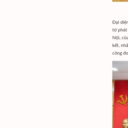
Đại diệ
tử phát
Nội, củ
kết, nh
công đo