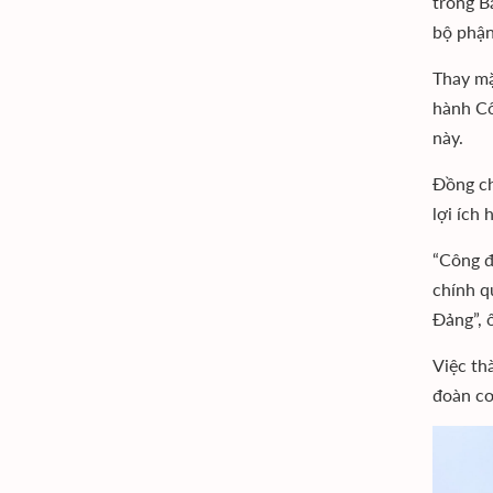
trong B
bộ phận
Thay mặ
hành Cô
này.
Đồng ch
lợi ích
“Công đ
chính q
Đảng”, 
Việc th
đoàn cơ