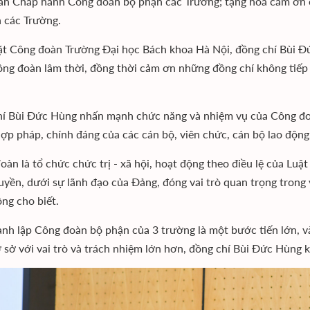
an Chấp hành Công đoàn bộ phận các Trường; tặng hoa cảm ơn c
 các Trường.
t Công đoàn Trường Đại học Bách khoa Hà Nội, đồng chí Bùi 
ng đoàn lâm thời, đồng thời cảm ơn những đồng chí không tiếp
í Bùi Đức Hùng nhấn mạnh chức năng và nhiệm vụ của Công đoàn 
 hợp pháp, chính đáng của các cán bộ, viên chức, cán bộ lao động
oàn là tổ chức chức trị - xã hội, hoạt động theo điều lệ của Lu
uyền, dưới sự lãnh đạo của Đảng, đóng vai trò quan trọng trong 
ông cho biết.
ành lập Công đoàn bộ phận của 3 trường là một bước tiến lớn, 
 sở với vai trò và trách nhiệm lớn hơn, đồng chí Bùi Đức Hùng 