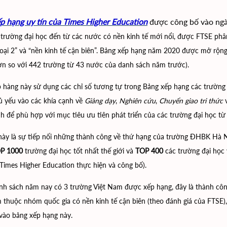
p hạng uy tín của Times Higher Education
được công bố vào ng
trường đại học đến từ các nước có nền kinh tế mới nổi, được FTSE phân 
loại 2” và “nền kinh tế cận biên”. Bảng xếp hạng năm 2020 được mở rộng 
ơn so với 442 trường từ 43 nước của danh sách năm trước).
 hàng này sử dụng các chỉ số tương tự trong Bảng xếp hạng các trường đ
ủ yếu vào các khía cạnh về
Giảng dạy
,
Nghiên cứu
,
Chuyển giao tri thức
nh để phù hợp với mục tiêu ưu tiên phát triển của các trường đại học từ 
này là sự tiếp nối những thành công về thứ hạng của trường ĐHBK Hà Nộ
P 1000
trường đại học tốt nhất thế giới và
TOP 400
các trường đại học 
Times Higher Education thực hiện và công bố).
nh sách năm nay có 3 trường Việt Nam được xếp hạng, đây là thành côn
 thuộc nhóm quốc gia có nền kinh tế cận biên (theo đánh giá của FTSE)
 vào bảng xếp hạng này.