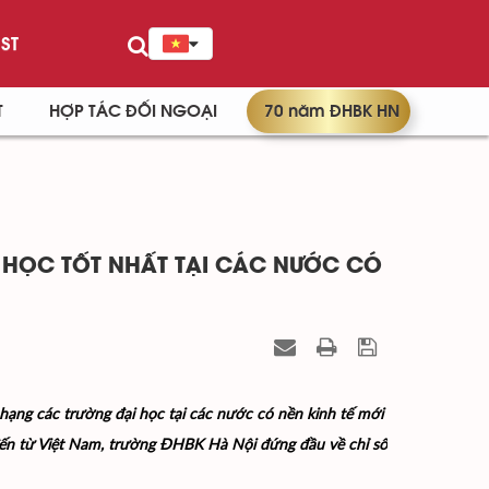
ST
T
HỢP TÁC ĐỐI NGOẠI
70 năm ĐHBK HN
 HỌC TỐT NHẤT TẠI CÁC NƯỚC CÓ
ạng các trường đại học tại các nước có nền kinh tế mới
đến từ Việt Nam, trường ĐHBK Hà Nội đứng đầu về chỉ số