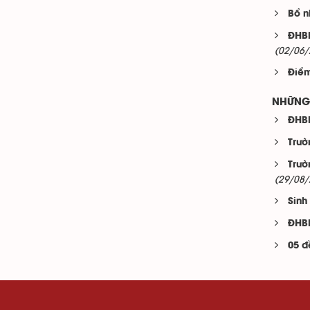
Bổ n
ĐHBK
(02/06/
Điểm
NHỮNG 
ĐHBK
Trườ
Trườ
(29/08/
Sinh
ĐHBK
05 đ