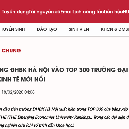
Tuyển dụng
Tài nguyên số
Email
Lịch công tác
Liên hệ
eHU
TUYỂN SINH
ĐÀO TẠO
SINH VIÊN
KHCN & ĐMS
G CHUNG
NG ĐHBK HÀ NỘI VÀO TOP 300 TRƯỜNG ĐẠI
KINH TẾ MỚI NỔI
- 18/02/2020 04:08
ần đầu tiên trường ĐHBK Hà Nội xuất hiện trong TOP 300 của bảng xếp h
THE (
THE Emerging Economies University Rankings)
.
Trong các đại diện 
g nghiên cứu (chỉ số trích dẫn khoa học).