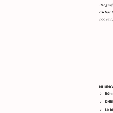
Bảng xế
đại học 
học sinh
NHỮNG 
Bốn 
ĐHBK
Lễ t