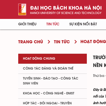
GIỚI THIỆU
TIN TỨC
SỰ KIỆN NỔI BẬT
HOẠT ĐỘN
TRANG CHỦ
TIN TỨC
TRƯỜ
HOẠT ĐỘNG CHUNG
NỀN 
CÔNG TÁC ĐẢNG VÀ ĐOÀN THỂ
Thứ ba 
TUYỂN SINH - ĐÀO TẠO - CÔNG TÁC
SINH VIÊN
Đây là l
KHOA HỌC - CÔNG NGHỆ - ĐMST
nổi của 
ảnh hưởn
HỢP TÁC - ĐỐI NGOẠI - TRUYỀN