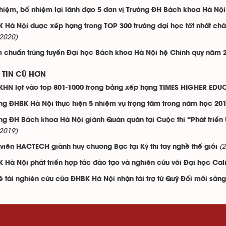
hiệm, bổ nhiệm lại lãnh đạo 5 đơn vị Trường ĐH Bách khoa Hà Nội
 Hà Nội được xếp hạng trong TOP 300 trường đại học tốt nhất ch
2020)
 chuẩn trúng tuyển Đại học Bách khoa Hà Nội hệ Chính quy năm 
TIN CŨ HƠN
HN lọt vào top 801-1000 trong bảng xếp hạng TIMES HIGHER EDU
ng ĐHBK Hà Nội thực hiện 5 nhiệm vụ trọng tâm trong năm học 20
ng ĐH Bách khoa Hà Nội giành Quán quân tại Cuộc thi “Phát triể
2019)
(
 viên HACTECH giành huy chương Bạc tại Kỳ thi tay nghề thế giới
 Hà Nội phát triển hợp tác đào tạo và nghiên cứu với Đại học Cal
ề tài nghiên cứu của ĐHBK Hà Nội nhận tài trợ từ Quỹ Đổi mới sán