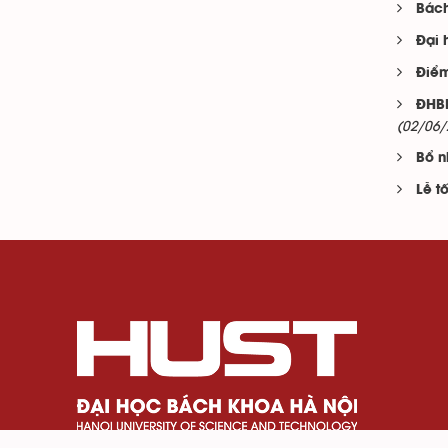
Bách
Đại 
Điểm
ĐHBK
(02/06/
Bổ n
Lễ t
Số 1 Đại Cồ Việt, phường Bạch Mai, Thành phố H