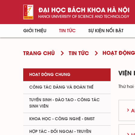
GIỚI THIỆU
TIN TỨC
SỰ KIỆN NỔI BẬT
HOẠT ĐỘN
TRANG CHỦ
TIN TỨC
VIỆN
HOẠT ĐỘNG CHUNG
Thứ hai 
CÔNG TÁC ĐẢNG VÀ ĐOÀN THỂ
TUYỂN SINH - ĐÀO TẠO - CÔNG TÁC
SINH VIÊN
A
KHOA HỌC - CÔNG NGHỆ - ĐMST
HỢP TÁC - ĐỐI NGOẠI - TRUYỀN
H