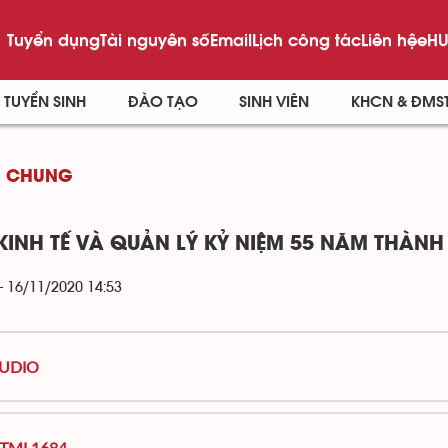
Tuyển dụng
Tài nguyên số
Email
Lịch công tác
Liên hệ
eHU
TUYỂN SINH
ĐÀO TẠO
SINH VIÊN
KHCN & ĐMS
G CHUNG
 KINH TẾ VÀ QUẢN LÝ KỶ NIỆM 55 NĂM THÀNH
- 16/11/2020 14:53
UDIO
TML1684