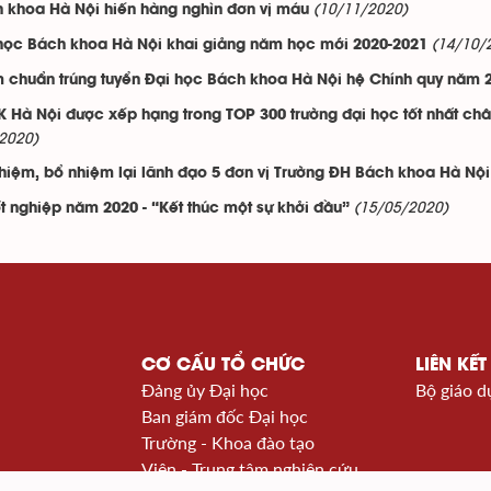
(10/11/2020)
 khoa Hà Nội hiến hàng nghìn đơn vị máu
(14/10/
học Bách khoa Hà Nội khai giảng năm học mới 2020-2021
 chuẩn trúng tuyển Đại học Bách khoa Hà Nội hệ Chính quy năm 
 Hà Nội được xếp hạng trong TOP 300 trường đại học tốt nhất ch
2020)
hiệm, bổ nhiệm lại lãnh đạo 5 đơn vị Trường ĐH Bách khoa Hà Nội
(15/05/2020)
ốt nghiệp năm 2020 - “Kết thúc một sự khởi đầu”
CƠ CẤU TỔ CHỨC
LIÊN KẾT
Đảng ủy Đại học
Bộ giáo d
Ban giám đốc Đại học
Trường - Khoa đào tạo
Viện - Trung tâm nghiên cứu
à Nội