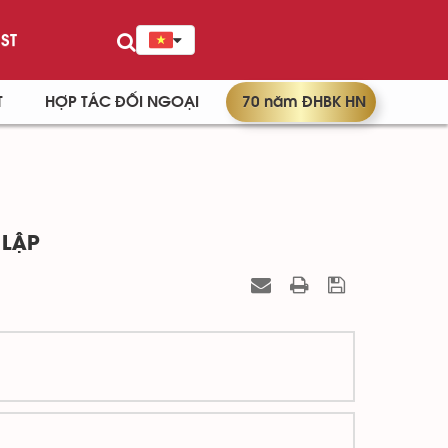
ST
T
HỢP TÁC ĐỐI NGOẠI
70 năm ĐHBK HN
 LẬP