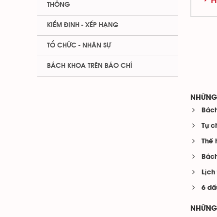
THÔNG
KIỂM ĐỊNH - XẾP HẠNG
TỔ CHỨC - NHÂN SỰ
BÁCH KHOA TRÊN BÁO CHÍ
NHỮNG 
Bách
Tự c
Thế 
Bách
Lịch
6 dấ
NHỮNG 