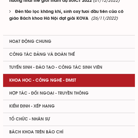
(01/12/2022)
hưởng nhất thế giới tham dự SoICT 2022
Đèn tảo lọc không khí, sinh oxy tươi đầu tiên của cô
(26/11/2022)
giáo Bách khoa Hà Nội đạt giải KOVA
HOẠT ĐỘNG CHUNG
CÔNG TÁC ĐẢNG VÀ ĐOÀN THỂ
TUYỂN SINH - ĐÀO TẠO - CÔNG TÁC SINH VIÊN
KHOA HỌC - CÔNG NGHỆ - ĐMST
HỢP TÁC - ĐỐI NGOẠI - TRUYỀN THÔNG
KIỂM ĐỊNH - XẾP HẠNG
TỔ CHỨC - NHÂN SỰ
BÁCH KHOA TRÊN BÁO CHÍ