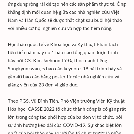
ứng dụng rộng rãi để tạo nên các sản phẩm thực tế. Ông
khẳng định mối quan hệ giữa các nhà nghiên cứu Việt
Nam và Hàn Quốc sẽ được thắt chặt sau buổi hội thảo
với nhiều cơ hội nghiên cứu và hợp tác tiềm năng.
Hội thảo quốc tế về Khoa học và Kỹ thuật Phân tách
tiên tiến năm nay có 1 báo cáo tổng quan được trình
bày bởi GS. Kim Jaehoon từ Đại học danh tiếng
Sungkyunkwan, 5 báo cáo keynote, 18 bài trình bày và
gần 40 báo cáo bằng poster từ các nhà nghiên cứu và
giảng viên của 23 đơn vị giáo dục.
Theo PGS. Vũ Đình Tiến, Phó Viện trưởng Viện Kỹ thuật
Hóa học, CASSE 2022 tổ chức thành công là cố gắng rất
lớn trong công tác phối hợp của ba đơn vị tổ chức, bởi
sự ảnh hưởng kéo dài của COVID-19. Sự khác biệt lớn
nhất của hội thảo này so với lần tổ chức trước là phần