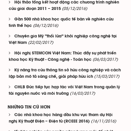
Hội thảo tổng kết hoạt động các chương trình nghiên
(05/12/2016)
cứu giai đoạn 2011 – 2015
Gần 500 nhà khoa học quốc tế bàn về nghiên cứu
(06/12/2016)
tinh thể học
Chuyên gia Mỹ “thổi lửa” khởi nghiệp công nghệ tại
(22/02/2017)
Việt Nam
Hội nghị STEMCON Việt Nam: Thúc đẩy sự phát triển
(06/03/2017)
khoa học Kỹ thuật - Công nghệ - Toán học
Kỹ năng tra cứu thông tin sở hữu công nghiệp và cách
(15/03/2017)
lập bản mô tả sáng chế, giải pháp hữu ích
CHLB Đức tiếp tục hợp tác với Việt Nam trong quản lý
(16/03/2017)
tài nguyên nước và môi trường
NHỮNG TIN CŨ HƠN
Các nhà khoa học hàng đầu khu vực tham dự Hội
(16/11/2016)
nghị Kỹ thuật Điện – Điện tử (RCEEE 2016)