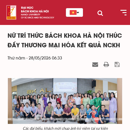
NỮ TRÍ THỨC BÁCH KHOA HÀ NỘI THÚC
ĐẨY THƯƠNG MẠI HÓA KẾT QUẢ NCKH
Thứ năm - 28/05/2026 06:33
Các đại biểu, khách mời chụp ảnh kỷ niệm tại sự kiện