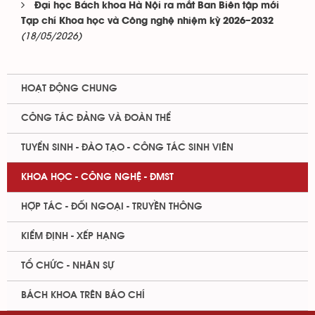
Đại học Bách khoa Hà Nội ra mắt Ban Biên tập mới
Tạp chí Khoa học và Công nghệ nhiệm kỳ 2026–2032
(18/05/2026)
HOẠT ĐỘNG CHUNG
CÔNG TÁC ĐẢNG VÀ ĐOÀN THỂ
TUYỂN SINH - ĐÀO TẠO - CÔNG TÁC SINH VIÊN
KHOA HỌC - CÔNG NGHỆ - ĐMST
HỢP TÁC - ĐỐI NGOẠI - TRUYỀN THÔNG
KIỂM ĐỊNH - XẾP HẠNG
TỔ CHỨC - NHÂN SỰ
BÁCH KHOA TRÊN BÁO CHÍ