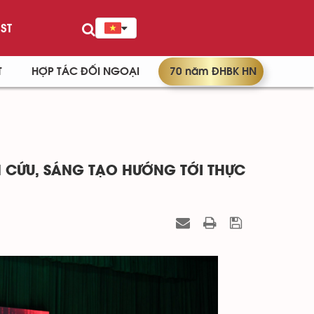
ST
T
HỢP TÁC ĐỐI NGOẠI
70 năm ĐHBK HN
N CỨU, SÁNG TẠO HƯỚNG TỚI THỰC