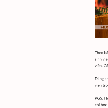
Theo bá
sinh vi
viên. C
Đáng ch
viên tr
PGS. Hu
chỉ học