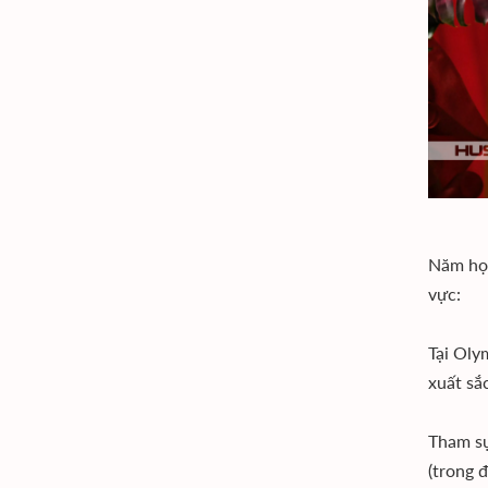
Năm học
vực:
Tại Oly
xuất sắ
Tham sự
(trong đ