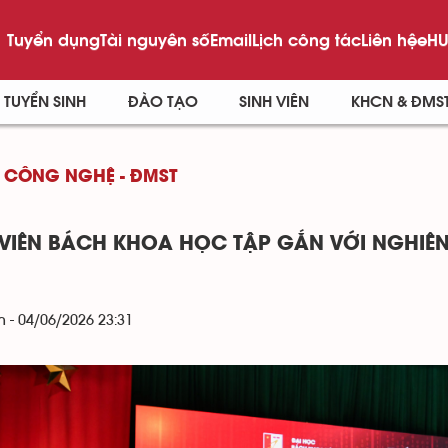
Tuyển dụng
Tài nguyên số
Email
Lịch công tác
Liên hệ
eHU
TUYỂN SINH
ĐÀO TẠO
SINH VIÊN
KHCN & ĐMS
 CÔNG NGHỆ - ĐMST
 VIÊN BÁCH KHOA HỌC TẬP GẮN VỚI NGHIÊ
 - 04/06/2026 23:31