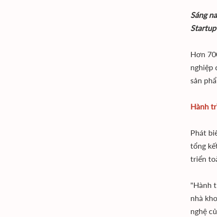
Sáng na
Startup
Hơn 700
nghiệp 
sản phẩm
Hành tr
Phát bi
tổng kế
triển t
"Hành t
nhà kho
nghệ củ