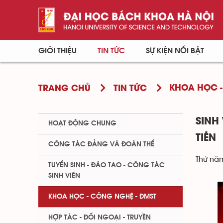
GIỚI THIỆU
TIN TỨC
SỰ KIỆN NỔI BẬT
KHOA HỌC -
TRANG CHỦ
TIN TỨC
SINH
HOẠT ĐỘNG CHUNG
TIỄN
CÔNG TÁC ĐẢNG VÀ ĐOÀN THỂ
Thứ năm
TUYỂN SINH - ĐÀO TẠO - CÔNG TÁC
SINH VIÊN
KHOA HỌC - CÔNG NGHỆ - ĐMST
HỢP TÁC - ĐỐI NGOẠI - TRUYỀN