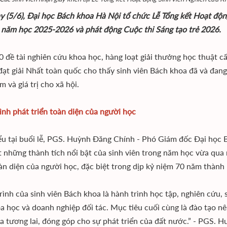
y (5/6), Đại học Bách khoa Hà Nội tổ chức Lễ Tổng kết Hoạt độ
 năm học 2025-2026 và phát động Cuộc thi Sáng tạo trẻ 2026.
 đề tài nghiên cứu khoa học, hàng loạt giải thưởng học thuật c
đạt giải Nhất toàn quốc cho thấy sinh viên Bách khoa đã và đan
 và giá trị cho xã hội.
ình phát triển toàn diện của người học
ểu tại buổi lễ, PGS. Huỳnh Đăng Chính - Phó Giám đốc Đại học B
t những thành tích nổi bật của sinh viên trong năm học vừa qua 
oàn diện của người học, đặc biệt trong dịp kỷ niệm 70 năm thành
rình của sinh viên Bách khoa là hành trình học tập, nghiên cứu, 
a học và doanh nghiệp đối tác. Mục tiêu cuối cùng là đào tạo 
a tương lai, đóng góp cho sự phát triển của đất nước.” - PGS.