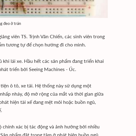
g đeo ở trán
ảng viên TS. Trịnh Văn Chiến, các sinh viên trong
hẩm tương tự để chọn hướng đi cho mình.
 khi lái xe. Hầu hết các sản phẩm đang triển khai
phát triển bởi Seeing Machines - Úc.
iện ô tô, xe tải. Hệ thống này sử dụng một
 nhấp nháy, độ mở rộng của mắt và thời gian giữa
phát hiện tài xế đang mệt mỏi hoặc buồn ngủ,
xế.
 chính xác bị tác động và ảnh hưởng bởi nhiều
 Sản phẩm đặt trọng tâm ở phát hiện buồn ngủ,