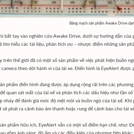
Bảng mạch sản phẩm Awake Drive dạn
hi bắt tay vào nghiên cứu Awake Drive, dưới sự hướng dẫn của gi
 tìm hiểu các tài liệu, phân tích ưu – nhược điểm những sản p
y trên thế giới đã có một số sản phẩm về việc phát hiện buồn ngủ
 camera theo dõi hành vi của lái xe. Điển hình là EyeAlert được 
sản phẩm điển hình đang được áp dụng rộng rãi trên các phương t
để quan sát mắt của tài xế và phân tích các dấu hiệu như tần số
p nháy để đánh giá mức độ mệt mỏi và buồn ngủ của tài xế. Khi 
t sẽ phát ra cảnh báo âm thanh hoặc rung để cảnh báo cho tài 
sản phẩm hữu ích, EyeAlert vẫn có một số điểm hạn chế, như: Độ
bao gồm ánh sáng, độ ẩm và các điều kiện của phương tiện khác;