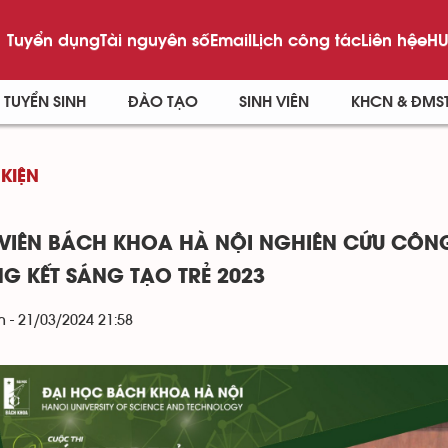
Tuyển dụng
Tài nguyên số
Email
Lịch công tác
Liên hệ
eHU
TUYỂN SINH
ĐÀO TẠO
SINH VIÊN
KHCN & ĐMS
 KIỆN
 VIÊN BÁCH KHOA HÀ NỘI NGHIÊN CỨU CÔN
G KẾT SÁNG TẠO TRẺ 2023
 - 21/03/2024 21:58