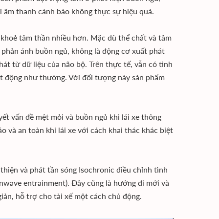
ài âm thanh cảnh báo không thực sự hiệu quả.
c khoẻ tâm thần nhiều hơn. Mặc dù thể chất và tâm
n phản ánh buồn ngủ, không là động cơ xuất phát
át từ dữ liệu của não bộ. Trên thực tế, vẫn có tình
ạt động như thường. Với đối tượng này sản phẩm
ết vấn đề mệt mỏi và buồn ngủ khi lái xe thông
o và an toàn khi lái xe với cách khai thác khác biệt
thiện và phát tần sóng Isochronic điều chỉnh tình
ainwave entrainment). Đây cũng là hướng đi mới và
iản, hỗ trợ cho tài xế một cách chủ động.