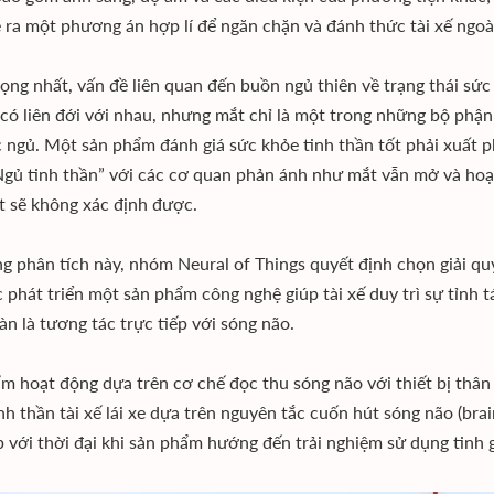
 ra một phương án hợp lí để ngăn chặn và đánh thức tài xế ngo
ọng nhất, vấn đề liên quan đến buồn ngủ thiên về trạng thái sứ
 có liên đới với nhau, nhưng mắt chỉ là một trong những bộ phậ
c ngủ. Một sản phẩm đánh giá sức khỏe tinh thần tốt phải xuất ph
Ngủ tinh thần” với các cơ quan phản ánh như mắt vẫn mở và ho
t sẽ không xác định được.
g phân tích này, nhóm Neural of Things quyết định chọn giải quy
 phát triển một sản phẩm công nghệ giúp tài xế duy trì sự tỉnh tá
àn là tương tác trực tiếp với sóng não.
m hoạt động dựa trên cơ chế đọc thu sóng não với thiết bị thân 
inh thần tài xế lái xe dựa trên nguyên tắc cuốn hút sóng não (br
 với thời đại khi sản phẩm hướng đến trải nghiệm sử dụng tinh g