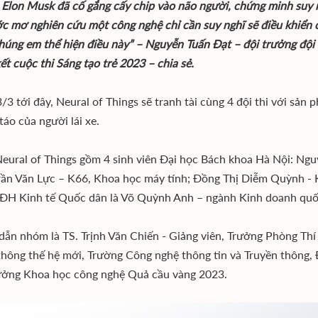
 Elon Musk đã cố gắng cấy chip vào não người, chứng minh suy 
c mơ nghiên cứu một công nghệ chỉ cần suy nghĩ sẽ điều khiển c
úng em thể hiện điều này” – Nguyễn Tuấn Đạt – đội trưởng đội t
ết cuộc thi Sáng tạo trẻ 2023 – chia sẻ.
/3 tới đây, Neural of Things sẽ tranh tài cùng 4 đội thi với sản
táo của người lái xe.
ural of Things gồm 4 sinh viên Đại học Bách khoa Hà Nội: Ngu
rần Văn Lực – K66, Khoa học máy tính; Đồng Thị Diễm Quỳnh - 
ĐH Kinh tế Quốc dân là Võ Quỳnh Anh – ngành Kinh doanh quố
ẫn nhóm là TS. Trịnh Văn Chiến - Giảng viên, Trưởng Phòng Th
thông thế hệ mới, Trường Công nghệ thông tin và Truyền thông, 
ưởng Khoa học công nghệ Quả cầu vàng 2023.