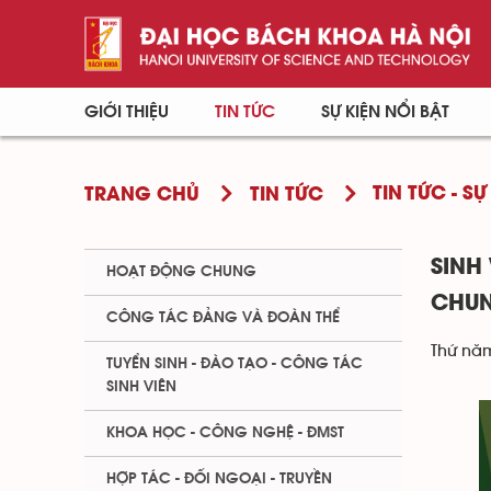
GIỚI THIỆU
TIN TỨC
SỰ KIỆN NỔI BẬT
TIN TỨC - SỰ
TRANG CHỦ
TIN TỨC
SINH
HOẠT ĐỘNG CHUNG
CHUN
CÔNG TÁC ĐẢNG VÀ ĐOÀN THỂ
Thứ năm
TUYỂN SINH - ĐÀO TẠO - CÔNG TÁC
SINH VIÊN
KHOA HỌC - CÔNG NGHỆ - ĐMST
HỢP TÁC - ĐỐI NGOẠI - TRUYỀN