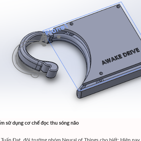
m sử dụng cơ chế đọc thu sóng não
Tuấn Đạt, đội trưởng nhóm Neural of Things cho biết: Hiện nay, 