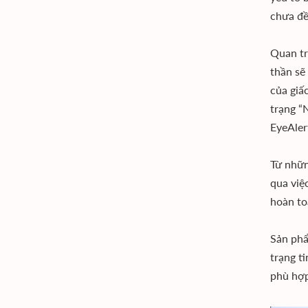
chưa đề
Quan tr
thần sẽ
của giấ
trạng “
EyeAler
Từ nhữn
qua việc
hoàn to
Sản phẩ
trạng t
phù hợp