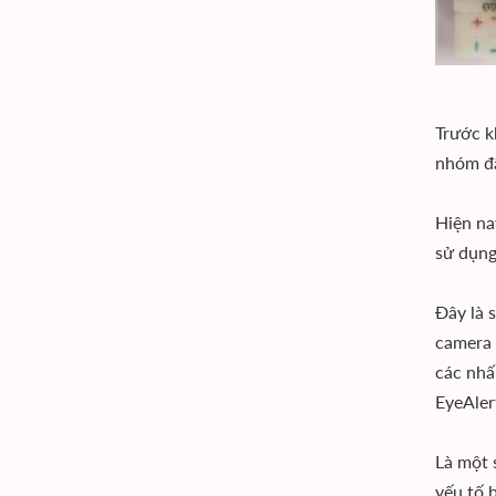
Trước k
nhóm đã
Hiện na
sử dụng
Đây là 
camera 
các nhấ
EyeAler
Là một 
yếu tố 