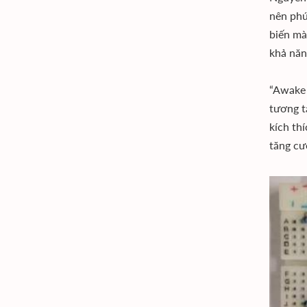
nên phứ
biến mà
khả năn
“Awake 
tương t
kích thí
tăng cư