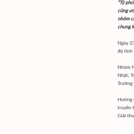
“Tỷ phú
cũng ướ
nhóm ch
chung k
Ngày 23
độ tỉnh 
Nhóm Ne
Nhật; T
Trường 
Hướng d
truyền 
Giải th