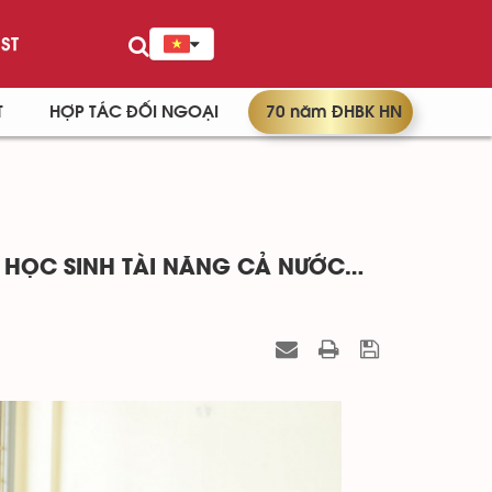
ST
T
HỢP TÁC ĐỐI NGOẠI
70 năm ĐHBK HN
N HỌC SINH TÀI NĂNG CẢ NƯỚC…