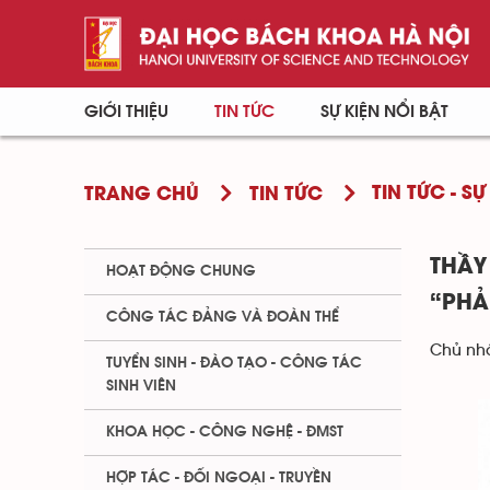
GIỚI THIỆU
TIN TỨC
SỰ KIỆN NỔI BẬT
TIN TỨC - SỰ
TRANG CHỦ
TIN TỨC
THẦY
HOẠT ĐỘNG CHUNG
“PHẢ
CÔNG TÁC ĐẢNG VÀ ĐOÀN THỂ
Chủ nhậ
TUYỂN SINH - ĐÀO TẠO - CÔNG TÁC
SINH VIÊN
KHOA HỌC - CÔNG NGHỆ - ĐMST
HỢP TÁC - ĐỐI NGOẠI - TRUYỀN