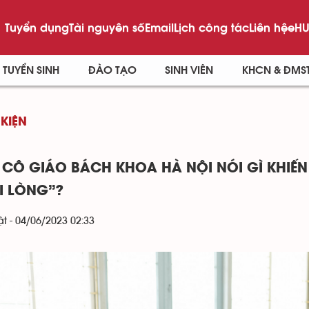
Tuyển dụng
Tài nguyên số
Email
Lịch công tác
Liên hệ
eHU
TUYỂN SINH
ĐÀO TẠO
SINH VIÊN
KHCN & ĐMS
 KIỆN
 CÔ GIÁO BÁCH KHOA HÀ NỘI NÓI GÌ KHIẾ
I LÒNG”?
t - 04/06/2023 02:33