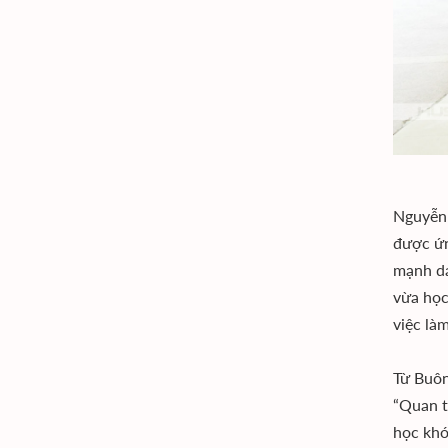
Nguyễn 
được ứn
mạnh dạ
vừa học
việc là
Từ Buôn
“Quan t
học khó