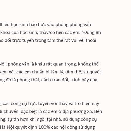
 Nhiều học sinh háo hức vào phòng phỏng vấn
 khoa của học sinh, thầy/cô hẹn các em: “Đúng 8h
o đổi trực tuyến trong tâm thế rất vui vẻ, thoải
, phỏng vấn là khâu rất quan trọng, không thể
xem xét các em chuẩn bị tâm lý, tâm thế, sự quyết
 đó là phong thái, cách trao đổi, trình bày của
g các công cụ trực tuyến với thầy và trò hiện nay
di chuyển, đặc biệt là các em ở địa phương xa. Bên
g, tự tin hơn khi ngồi tại nhà, sử dụng công cụ
a Hà Nội quyết định 100% các hội đồng sử dụng