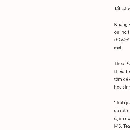
Tất cả v
Không k
online 
thầy/cô
mái.
Theo PG
thiếu t
tâm để 
học sin
“Trải q
đã rất 
cạnh đó
MS. Tea