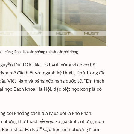
- cùng lãnh đạo các phòng thị sát các hội đồng
uyễn Du, Đăk Lăk – rất vui mừng vì có cơ hội
đam mê đặc biệt với ngành kỹ thuật, Phú Trọng đã
đầu Việt Nam và bảng xếp hạng quốc tế. “Em thích
ại học Bách khoa Hà Nội, đặc biệt học xong là có
 coi khoảng cách địa lý xa xôi là khó khăn.
ận những thử thách về việc xa gia đình, những môn
ọc Bách khoa Hà Nội.” Cậu học sinh phương Nam