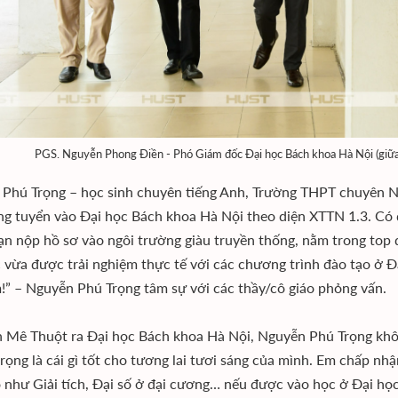
PGS. Nguyễn Phong Điền - Phó Giám đốc Đại học Bách khoa Hà Nội (giữa) 
Phú Trọng – học sinh chuyên tiếng Anh, Trường THPT chuyên Ng
g tuyển vào Đại học Bách khoa Hà Nội theo diện XTTN 1.3. Có 
n nộp hồ sơ vào ngôi trường giàu truyền thống, nằm trong top 
 vừa được trải nghiệm thực tế với các chương trình đào tạo ở Đ
m!” – Nguyễn Phú Trọng tâm sự với các thầy/cô giáo phỏng vấn.
 Mê Thuột ra Đại học Bách khoa Hà Nội, Nguyễn Phú Trọng không
rọng là cái gì tốt cho tương lai tươi sáng của mình. Em chấp nh
 như Giải tích, Đại số ở đại cương… nếu được vào học ở Đại h