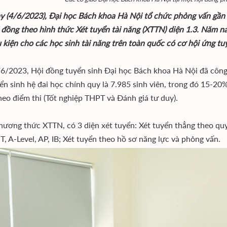
 (4/6/2023), Đại học Bách khoa Hà Nội tổ chức phỏng vấn gần 3
 đồng theo hình thức Xét tuyển tài năng (XTTN) diện 1.3. Năm 
u kiện cho các học sinh tài năng trên toàn quốc có cơ hội ứng t
6/2023, Hội đồng tuyển sinh Đại học Bách khoa Hà Nội đã công
yển sinh hệ đai học chính quy là 7.985 sinh viên, trong đó 15-2
theo điểm thi (Tốt nghiệp THPT và Đánh giá tư duy).
hương thức XTTN, có 3 diện xét tuyển: Xét tuyển thẳng theo qu
T, A-Level, AP, IB; Xét tuyển theo hồ sơ năng lực và phỏng vấn.