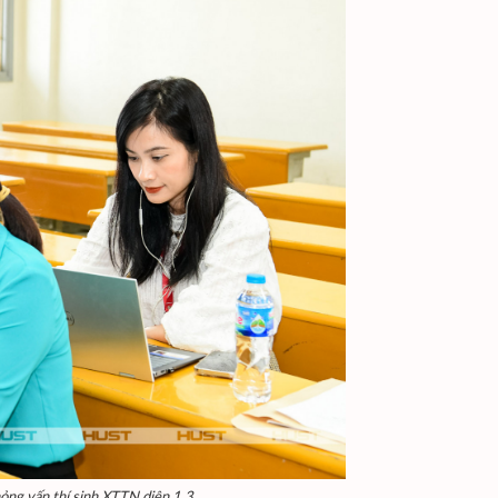
hỏng vấn thí sinh XTTN diện 1.3