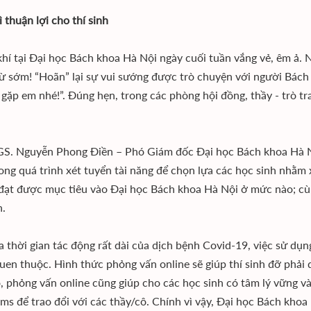
ì thuận lợi cho thí sinh
hí tại Đại học Bách khoa Hà Nội ngày cuối tuần vắng vẻ, êm ả.
từ sớm! “Hoãn” lại sự vui sướng được trò chuyện với người Bách
 gặp em nhé!”. Đúng hẹn, trong các phòng hội đồng, thầy - trò tra
S. Nguyễn Phong Điền – Phó Giám đốc Đại học Bách khoa Hà Nội
rong quá trình xét tuyển tài năng để chọn lựa các học sinh nhằm 
đạt được mục tiêu vào Đại học Bách khoa Hà Nội ở mức nào; cùng
h.
ua thời gian tác động rất dài của dịch bệnh Covid-19, việc sử dụn
quen thuộc. Hình thức phỏng vấn online sẽ giúp thí sinh đỡ phải 
, phỏng vấn online cũng giúp cho các học sinh có tâm lý vững vàn
ms để trao đổi với các thầy/cô. Chính vì vậy, Đại học Bách kho