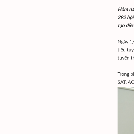
Hôm nay
292 hội
tạo điề
Ngày 1/
tiêu tu
tuyển 
Trong p
SAT, AC