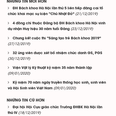
NHỮNG TIN MỚI HƠN
ĐH Bách khoa Hà Nội lần thứ 5 liên tiếp đăng cai tổ
(21/12/2019)
chức khai mạc sự kiện “Chủ Nhật Đỏ”
4 đồng chí thuộc Đảng bộ ĐH Bách khoa Hà Nội vinh
(23/12/2019)
dự nhận Huy hiệu 30 năm tuổi Đảng
Chung kết cuộc thi “Sáng tạo trẻ Bách khoa 2019”
(27/12/2019)
32 ứng viên được xét bổ nhiệm chức danh GS, PGS
(30/12/2019)
Viện Vật lý Kỹ thuật kỷ niệm 35 năm thành lập
(09/01/2020)
Kỷ niệm 70 năm ngày truyền thống học sinh, sinh viên
(09/01/2020)
và Hội Sinh viên Việt Nam
NHỮNG TIN CŨ HƠN
Đại hội Hội Cựu giáo chức Trường ĐHBK Hà Nội lần
(18/12/2019)
thứ IV