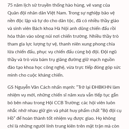
75 năm lịch sử truyền thống hào hùng, vẻ vang của
Quân đội nhân dân Việt Nam. Trong sự nghiệp bảo vệ
nền độc lập và tự do cho dân tộc, đã có nhiều thầy giáo
và sinh viên Bách khoa Hà Nội anh dũng chiến đấu rồi
hóa thân vào sông núi nơi chiến trường. Nhiều thầy trò
tham gia lực lượng tự vệ, thanh niên xung phong chia
lửa chiến đấu, phục vụ chiến đấu cùng bộ đội. Đội ngũ
thầy và trò vừa bám trụ giảng đường giữ mạch nguồn
đào tạo khoa học công nghệ, vừa trực tiếp đóng góp sức
mình cho cuộc kháng chiến.
GS Nguyễn Văn Cách nhấn mạnh: “Trở lại ĐHBKHN làm
nhiệm vụ mới, những chiến sĩ năm xưa vẫn tiếp tục gắn
bó bên nhau trong Hội CCB Trường; các hội viên luôn
nhắc nhở nhau giữ gìn và phát huy phẩm chất “Bộ đội cụ
Hồ” để hoàn thành tốt nhiệm vụ được giao. Họ không
chỉ là những người lính trung kiên trên mặt trận mà còn