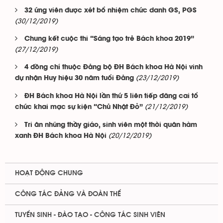
32 ứng viên được xét bổ nhiệm chức danh GS, PGS
(30/12/2019)
Chung kết cuộc thi “Sáng tạo trẻ Bách khoa 2019”
(27/12/2019)
4 đồng chí thuộc Đảng bộ ĐH Bách khoa Hà Nội vinh
(23/12/2019)
dự nhận Huy hiệu 30 năm tuổi Đảng
ĐH Bách khoa Hà Nội lần thứ 5 liên tiếp đăng cai tổ
(21/12/2019)
chức khai mạc sự kiện “Chủ Nhật Đỏ”
Tri ân những thầy giáo, sinh viên một thời quân hàm
(20/12/2019)
xanh ĐH Bách khoa Hà Nội
HOẠT ĐỘNG CHUNG
CÔNG TÁC ĐẢNG VÀ ĐOÀN THỂ
TUYỂN SINH - ĐÀO TẠO - CÔNG TÁC SINH VIÊN