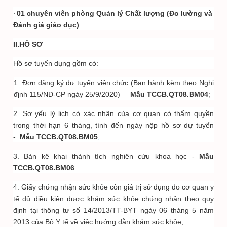
01 chuyên viên phòng Quản lý Chất lượng (Đo lường và
·
Đánh giá giáo dục)
II.HỒ SƠ
Hồ sơ tuyển dụng gồm có:
1. Đơn đăng ký dự tuyển viên chức (Ban hành kèm theo Nghị
định 115/NĐ-CP ngày 25/9/2020) –
Mẫu
TCCB.QT08.BM04
;
2. Sơ yếu lý lịch có xác nhận của cơ quan có thẩm quyền
trong thời hạn 6 tháng, tính đến ngày nộp hồ sơ dự tuyển
-
Mẫu TCCB.QT08.BM05
;
3. Bản kê khai thành tích nghiên cứu khoa học -
Mẫu
TCCB.QT08.BM0
6
4. Giấy chứng nhận sức khỏe còn giá trị sử dụng do cơ quan y
tế đủ điều kiện được khám sức khỏe chứng nhận theo quy
định tại thông tư số 14/2013/TT-BYT ngày 06 tháng 5 năm
2013 của Bộ Y tế về việc hướng dẫn khám sức khỏe;