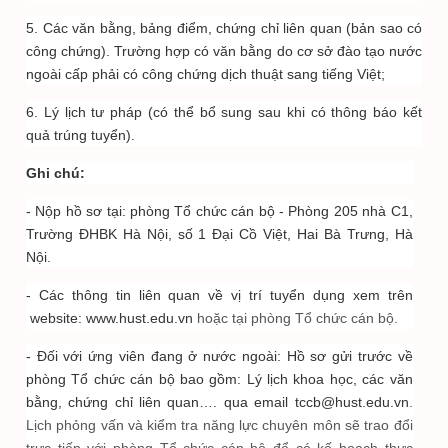
5. Các văn bằng, bảng điểm, chứng chỉ liên quan (bản sao có
công chứng). Trường hợp có văn bằng do cơ sở đào tạo nước
ngoài cấp phải có công chứng dịch thuật sang tiếng Việt;
6. Lý lịch tư pháp (có thể bổ sung sau khi có thông báo kết
quả trúng tuyển).
Ghi chú:
- Nộp hồ sơ tại: phòng Tổ chức cán bộ - Phòng 205 nhà C1,
Trường ĐHBK Hà Nội, số 1 Đại Cồ Việt, Hai Bà Trưng, Hà
Nội.
- Các thông tin liên quan về vị trí tuyển dụng xem trên
website:
www.hust.edu.vn
hoặc tại phòng Tổ chức cán bộ.
- Đối với ứng viên đang ở nước ngoài: Hồ sơ gửi trước về
phòng Tổ chức cán bộ bao gồm: Lý lịch khoa học, các văn
bằng, chứng chỉ liên quan…. qua email
tccb@hust.edu.vn
.
Lịch phỏng vấn và kiểm tra năng lực chuyên môn sẽ trao đổi