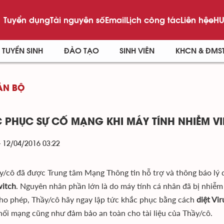
Tuyển dụng
Tài nguyên số
Email
Lịch công tác
Liên hệ
eHU
TUYỂN SINH
ĐÀO TẠO
SINH VIÊN
KHCN & ĐMS
ÁN BỘ
 PHỤC SỰ CỐ MẠNG KHI MÁY TÍNH NHIỄM VI
- 12/04/2016 03:22
y/cô đã được Trung tâm Mạng Thông tin hỗ trợ và thông báo lý d
witch
. Nguyên nhân phần lớn là do máy tính cá nhân đã bị nhiễm
ho phép, Thầy/cô hãy ngay lập tức khắc phục bằng cách
diệt Vi
 nối mạng cũng như đảm bảo an toàn cho tài liệu của Thầy/cô.