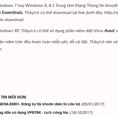
indows 7 hay Windows 8, 8.1 Trung tâm Mạng Thông tin khuyế
y Essentinals
. Thầy/cô có thể download tại link dưới đây: http
als-download
indows XP, Thầy/cô có thể sử dụng phần mềm diệt Virus
Avast
v
ần mềm trên đều hoàn toàn miễn phí, dễ cài đặt. Thầy/cô nên s
n.
TIN MỚI HƠN
(05/01/2017)
QT06.BM01- Đăng ký tài khoản điện tử cán bộ
(18/10/2017)
g dẫn sử dụng VPĐTBK - Lịch công tác