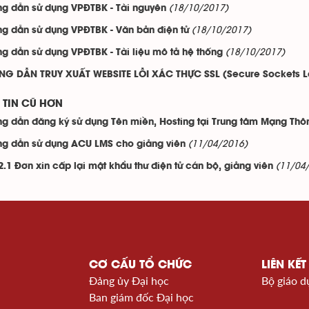
(18/10/2017)
g dẫn sử dụng VPĐTBK - Tài nguyên
(18/10/2017)
g dẫn sử dụng VPĐTBK - Văn bản điện tử
(18/10/2017)
g dẫn sử dụng VPĐTBK - Tài liệu mô tả hệ thống
G DẪN TRUY XUẤT WEBSITE LỖI XÁC THỰC SSL (Secure Sockets L
TIN CŨ HƠN
g dẫn đăng ký sử dụng Tên miền, Hosting tại Trung tâm Mạng Thôn
(11/04/2016)
g dẫn sử dụng ACU LMS cho giảng viên
(11/04
.1 Đơn xin cấp lại mật khẩu thư điện tử cán bộ, giảng viên
CƠ CẤU TỔ CHỨC
LIÊN KẾT
Đảng ủy Đại học
Bộ giáo d
Ban giám đốc Đại học