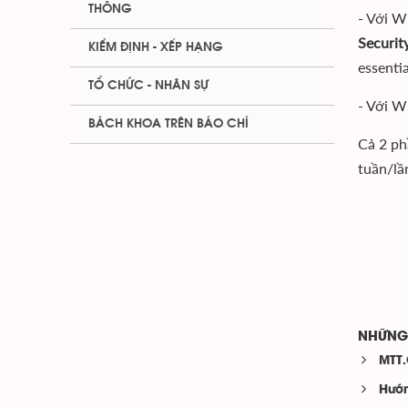
THÔNG
- Với W
Securit
KIỂM ĐỊNH - XẾP HẠNG
essenti
TỔ CHỨC - NHÂN SỰ
- Với W
BÁCH KHOA TRÊN BÁO CHÍ
Cả 2 ph
tuần/lầ
NHỮNG 
MTT.
Hướn