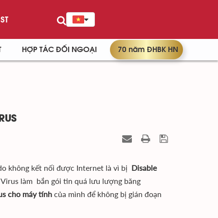
ST
T
HỢP TÁC ĐỐI NGOẠI
70 năm ĐHBK HN
RUS
o không kết nối được Internet là vì bị
Disable
 Virus làm bắn gói tin quá lưu lượng băng
rus cho máy tính
của mình để không bị gián đoạn