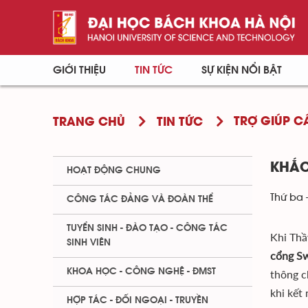
GIỚI THIỆU
TIN TỨC
SỰ KIỆN NỔI BẬT
TRỢ GIÚP C
TRANG CHỦ
TIN TỨC
KHẮC
HOẠT ĐỘNG CHUNG
Thứ ba 
CÔNG TÁC ĐẢNG VÀ ĐOÀN THỂ
TUYỂN SINH - ĐÀO TẠO - CÔNG TÁC
Khi Thầ
SINH VIÊN
cổng S
KHOA HỌC - CÔNG NGHỆ - ĐMST
thông c
khi kết
HỢP TÁC - ĐỐI NGOẠI - TRUYỀN