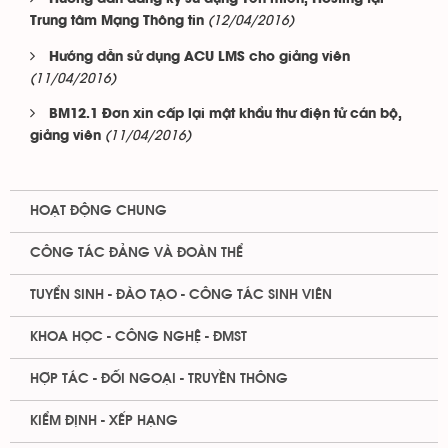
(12/04/2016)
Trung tâm Mạng Thông tin
Hướng dẫn sử dụng ACU LMS cho giảng viên
(11/04/2016)
BM12.1 Đơn xin cấp lại mật khẩu thư điện tử cán bộ,
(11/04/2016)
giảng viên
HOẠT ĐỘNG CHUNG
CÔNG TÁC ĐẢNG VÀ ĐOÀN THỂ
TUYỂN SINH - ĐÀO TẠO - CÔNG TÁC SINH VIÊN
KHOA HỌC - CÔNG NGHỆ - ĐMST
HỢP TÁC - ĐỐI NGOẠI - TRUYỀN THÔNG
KIỂM ĐỊNH - XẾP HẠNG