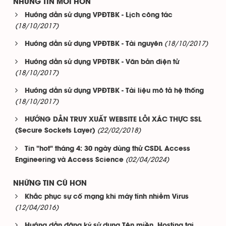
NHỮNG TIN MỚI HƠN
Hướng dẫn sử dụng VPĐTBK - Lịch công tác
(18/10/2017)
(18/10/2017)
Hướng dẫn sử dụng VPĐTBK - Tài nguyên
Hướng dẫn sử dụng VPĐTBK - Văn bản điện tử
(18/10/2017)
Hướng dẫn sử dụng VPĐTBK - Tài liệu mô tả hệ thống
(18/10/2017)
HƯỚNG DẪN TRUY XUẤT WEBSITE LỖI XÁC THỰC SSL
(22/02/2018)
(Secure Sockets Layer)
Tin "hot" tháng 4: 30 ngày dùng thử CSDL Access
(02/04/2024)
Engineering và Access Science
NHỮNG TIN CŨ HƠN
Khắc phục sự cố mạng khi máy tính nhiễm Virus
(12/04/2016)
Hướng dẫn đăng ký sử dụng Tên miền, Hosting tại