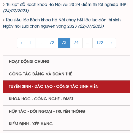
“Bí kíp” đỗ Bách khoa Hà Nội với 20-24 điểm thi tốt nghiệp THPT
(24/07/2023)
Tàu siêu tốc Bách khoa Hà Nội chạy hết tốc lực đón thí sinh
Ngày hội Lựa chọn nguyện vọng 2023
(22/07/2023)
«
1
...
72
73
74
...
122
»
HOẠT ĐỘNG CHUNG
CÔNG TÁC ĐẢNG VÀ ĐOÀN THỂ
TUYỂN SINH - ĐÀO TẠO - CÔNG TÁC SINH VIÊN
KHOA HỌC - CÔNG NGHỆ - ĐMST
HỢP TÁC - ĐỐI NGOẠI - TRUYỀN THÔNG
KIỂM ĐỊNH - XẾP HẠNG