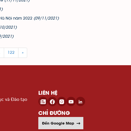
 tế
(17/11/2021)
1)
a Hà Nội năm 2022
(09/11/2021)
10/2021)
9/2021)
.
122
»
LIÊN HỆ
ục và Đào tạo
CHỈ ĐƯỜNG
Đến Google Map