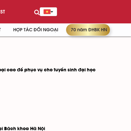
ST
T
HỢP TÁC ĐỐI NGOẠI
70 năm ĐHBK HN
loại cao để phục vụ cho tuyển sinh đại học
ại Bách khoa Hà Nội