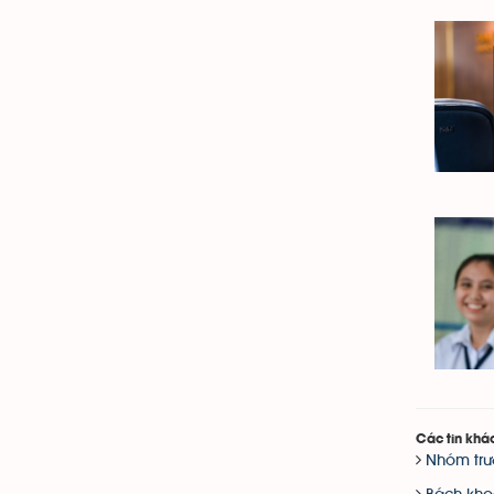
Các tin khá
Nhóm trườ