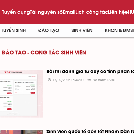
Tuyển dụng
Tài nguyên số
Email
Lịch công tác
Liên hệ
eHU
TUYỂN SINH
ĐÀO TẠO
SINH VIÊN
KHCN & ĐMS
- ĐÀO TẠO - CÔNG TÁC SINH VIÊN
Bài thi đánh giá tư duy có tính phân 
17/02/2022 16:46:00
Đã xem: 13651
Sinh viên quốc tế đón tết Nhâm Dần t