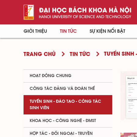
GIỚI THIỆU
TIN TỨC
SỰ KIỆN NỔI BẬT
TUYỂN SINH 
TRANG CHỦ
TIN TỨC
HOẠT ĐỘNG CHUNG
CÔNG TÁC ĐẢNG VÀ ĐOÀN THỂ
TUYỂN SINH - ĐÀO TẠO - CÔNG TÁC
SINH VIÊN
KHOA HỌC - CÔNG NGHỆ - ĐMST
HỢP TÁC - ĐỐI NGOẠI - TRUYỀN