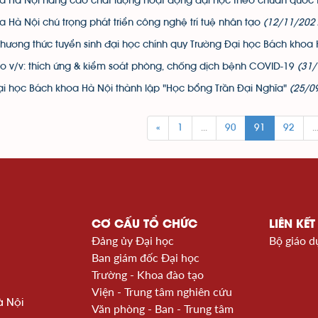
a Hà Nội nâng cao chất lượng hoạt động đại học theo chuẩn quốc
 Hà Nội chú trọng phát triển công nghệ trí tuệ nhân tạo
(12/11/202
phương thức tuyển sinh đại học chính quy Trường Đại học Bách kho
o v/v: thích ứng & kiểm soát phòng, chống dịch bệnh COVID-19
(31/
ại học Bách khoa Hà Nội thành lập "Học bổng Trần Đại Nghĩa"
(25/0
«
1
...
90
91
92
..
CƠ CẤU TỔ CHỨC
LIÊN KẾT
Đảng ủy Đại học
Bộ giáo d
Ban giám đốc Đại học
Trường - Khoa đào tạo
Viện - Trung tâm nghiên cứu
à Nội
Văn phòng - Ban - Trung tâm