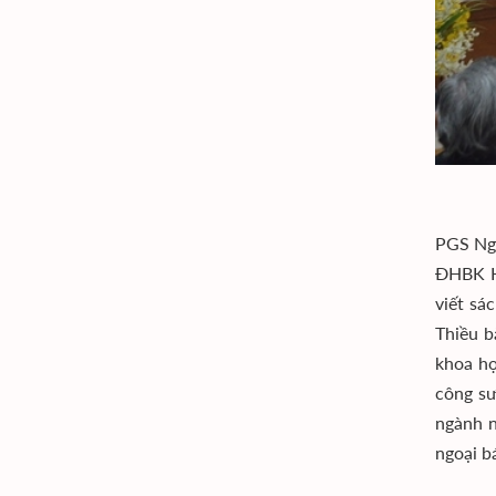
PGS Ngu
ĐHBK Hà
viết sá
Thiều b
khoa họ
công sư
ngành n
ngoại b