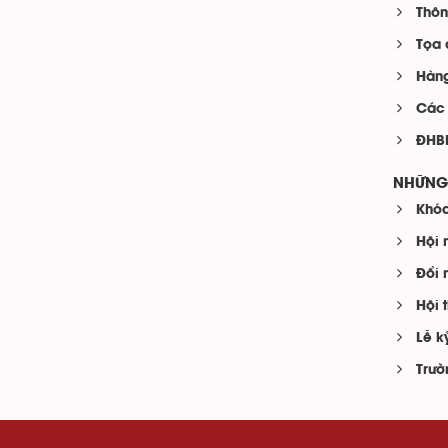
Thôn
Tọa 
Hàng
Các 
ĐHBK
NHỮNG 
Khóa
Hội 
Đổi 
Hội 
Lễ k
Trườ