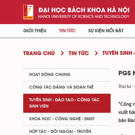
GIỚI THIỆU
TIN TỨC
SỰ KIỆN NỔI BẬT
TUYỂN SINH 
TRANG CHỦ
TIN TỨC
PGS 
HOẠT ĐỘNG CHUNG
Thứ tư -
CÔNG TÁC ĐẢNG VÀ ĐOÀN THỂ
TUYỂN SINH - ĐÀO TẠO - CÔNG TÁC
“Công n
SINH VIÊN
xuất bả
KHOA HỌC - CÔNG NGHỆ - ĐMST
bản Bác
HỢP TÁC - ĐỐI NGOẠI - TRUYỀN