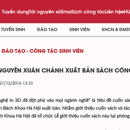
Tuyển dụng
Tài nguyên số
Email
Lịch công tác
Liên hệ
eHU
TUYỂN SINH
ĐÀO TẠO
SINH VIÊN
KHCN & ĐMS
- ĐÀO TẠO - CÔNG TÁC SINH VIÊN
NGUYỄN XUÂN CHÁNH XUẤT BẢN SÁCH CÔNG 
 21/12/2016 13:33
ghệ in 3D đã đột phá vào mọi ngành nghề” là tiêu đề cuốn s
n Bách Khoa Hà Nội xuất bản. Nhằm giới thiệu cuốn sách và tác
h Khoa Hà Nội đã tổ chức Lễ giới thiệu cuốn sách này tại phòng