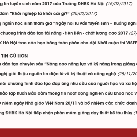
(15/02/2017)
g tin tuyển sinh năm 2017 của Trường ĐHBK Hà Nội
(20/02/2017)
đàm “Khởi nghiệp là khởi cái gì?”
 nghìn học sinh tham gia “Ngày hội tư vấn tuyển sinh – hướng ng
(27
chương trình đào tạo tài năng - tiên tiến - chất lượng cao 2017
 Hà Nội trao các học bổng toàn phần cho đội Nhất cuộc thi ViSEF
TIN CŨ HƠN
 đào tạo chuyên sâu “Nâng cao năng lực và kỹ năng trong giảng 
(28/11/2
nghị giới thiệu nguồn tin điện tử về kỹ thuật và công nghệ
mới chương trình đào tạo đáp ứng nhu cầu của người học và xã hộ
thảo tập huấn Bảo đảm thông tin hoạt động nghiên cứu khoa học 
ỷ niệm ngày Nhà giáo Việt Nam 20/11 và bổ nhiệm các chức danh
(
ng ĐHBK Hà Nội tiếp nhận phần mềm giảng dạy thiết kế tàu thủy