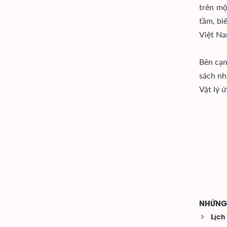
trên mộ
tầm, bi
Việt Na
Bên cạn
sách nh
Vật lý 
NHỮNG 
Lịch