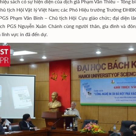
 thiệu sách có sự hiện diện của dịch giả Phạm Văn Thiều – Tổng bi
hủ tịch Hội Vật lý Việt Nam; các Phó Hiệu trưởng Trường ĐH
PGS Phạm Văn Bình – Chủ tịch Hội Cựu giáo chức; đại diện lãn
ch PGS Nguyễn Xuân Chánh cùng người thân, gia đình và đông 
 lĩnh vực in đã đến dự.