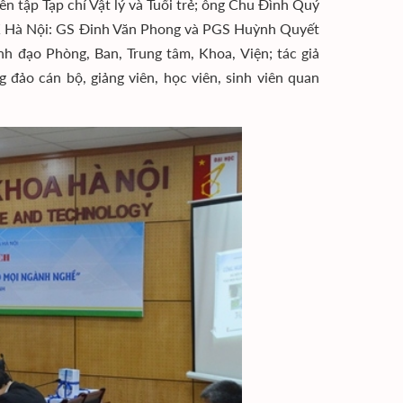
ên tập Tạp chí Vật lý và Tuổi trẻ; ông Chu Đình Quý
BK Hà Nội: GS Đinh Văn Phong và PGS Huỳnh Quyết
h đạo Phòng, Ban, Trung tâm, Khoa, Viện; tác giả
đảo cán bộ, giảng viên, học viên, sinh viên quan