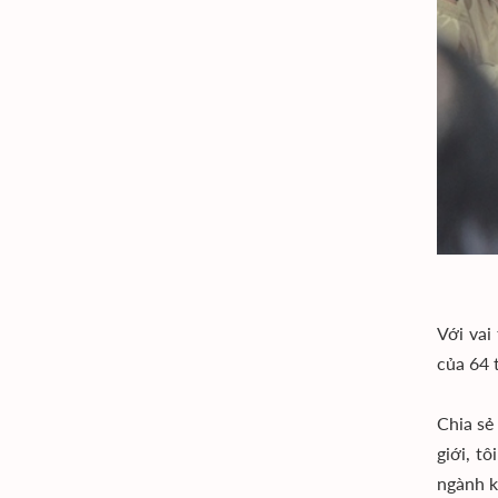
Với vai
của 64 
Chia sẻ
giới, t
ngành k