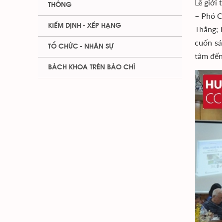
Lễ giới
THÔNG
– Phó C
KIỂM ĐỊNH - XẾP HẠNG
Thắng; 
cuốn sá
TỔ CHỨC - NHÂN SỰ
tâm đến
BÁCH KHOA TRÊN BÁO CHÍ