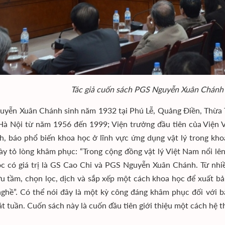
Tác giả cuốn sách PGS Nguyễn Xuân Chánh ch
yễn Xuân Chánh sinh năm 1932 tại Phú Lễ, Quảng Điền, Thừa Thi
 Nội từ năm 1956 đến 1999; Viện trưởng đầu tiên của Viện Vậ
ch, báo phổ biến khoa học ở lĩnh vực ứng dụng vật lý trong kh
ày tỏ lòng khâm phục: “Trong cộng đồng vật lý Việt Nam nổi lên
c có giá trị là GS Cao Chi và PGS Nguyễn Xuân Chánh. Từ nh
u tầm, chọn lọc, dịch và sắp xếp một cách khoa học để xuất b
ghề”. Có thể nói đây là một kỳ công đáng khâm phục đối với bấ
át tuần. Cuốn sách này là cuốn đầu tiên giới thiệu một cách hệ 