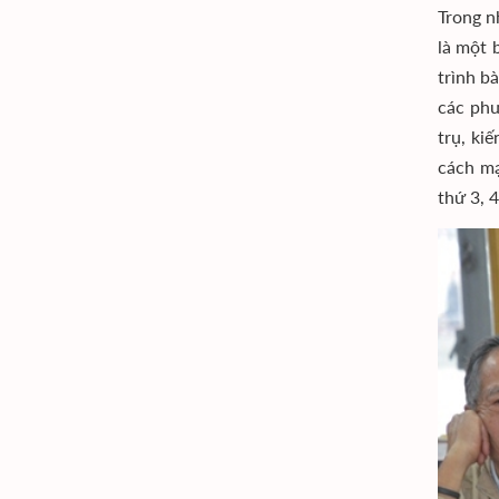
Trong n
là một 
trình b
các phư
trụ, ki
cách mạ
thứ 3, 