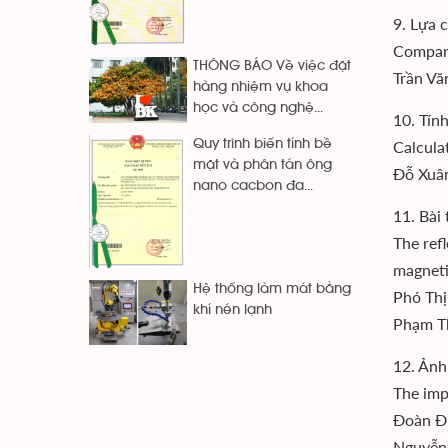
9. Lựa 
Compari
THÔNG BÁO Về việc đặt
Trần Vă
hàng nhiệm vụ khoa
học và công nghệ...
10. Tín
Quy trình biến tính bề
Calcula
mặt và phân tán ông
Đỗ Xuân
nano cacbon đa...
11. Bài
The ref
magneti
Hệ thống làm mát bằng
Phó Thị
khí nén lạnh
Phạm T
12. Ảnh
The imp
Đoàn Đ
Nguyễn 