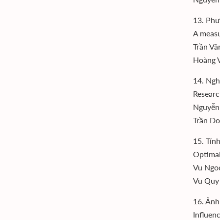
13. Phư
A measu
Trần Vă
Hoàng V
14. Ngh
Researc
Nguyễn
Trần Do
15. Tín
Optimal
Vu Ngoc
Vu Quy 
16. Ảnh
Influen