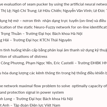
ve evaluation of seam pucker by using the artificial neural netw
Thị Lệ; Ngô Chí Trung; Lê Hữu Chiến; Nguyễn Văn Vinh; Lê Đức 
dụng hệ mờ – nơron tĩnh nhận dạng trực tuyến (on-line) và điều 
ication of the static Neuro-Fuzzy network for on-line identifica
Trọng Thuần – Trường Đại học Bách khoa Hà Nội
g Hải – Trường Đại học KTCN Thái Nguyên
ìm tình huống khẩn cấp bằng phân loại âm thanh sử dụng kỹ thuậ
tion of situations of distress
Công Phương, Phạm Ngọc Yến, Eric Castelli – Trường ĐHBK H
ưu hóa dung lượng các kênh thông tin trong hệ thống điều khiển 
he network maximal flow problem to solve optimally capacity of
 and protection signal in power system
nh Long – Trường Đại học Bách khoa Hà Nội
ệt Anh – Tập đoàn Điện lực Việt Nam