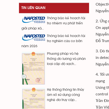
Objecti
TIN LIÊN QUAN
Nguyễn 
Thông báo kế hoạch tài
2. Ứng 
trợ nhiệm vụ phát triển
On appl
giải pháp xã...
Nguyễn 
Thông báo kế hoạch tài
Đỗ Trun
trợ nghiên cứu cơ bản
năm 2026
3. Dò t
Phương pháp và hệ
in detec
thống đo lường và phân
Nguyễn 
loại cấp độ sạch...
4. Tối 
mạng
Using t
Hệ thống thông tin thủy
control
âm số sử dụng công
Trần Đì
nghệ đa truy cập...
Trần Vi