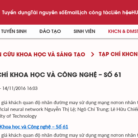
Tuyển dụng
Tài nguyên số
Email
Lịch công tác
Liên hệ
eHU
TUYỂN SINH
ĐÀO TẠO
SINH VIÊN
KHCN & ĐMS
TẠP CHÍ KHCN
 CỨU KHOA HỌC VÀ SÁNG TẠO
CHÍ KHOA HỌC VÀ CÔNG NGHỆ – SỐ 61
- 14/11/2016 16:03
 giá khách quan độ nhăn đường may sử dụng mạng nơron nhân tạ
ificial neural network Nguyễn Thị Lệ; Ngô Chí Trung; Lê Hữu Ch
ity of Technology
 Khoa học và Công nghệ – Số 61
 giá khách quan độ nhăn đường may sử dụng mạng nơron nhân 