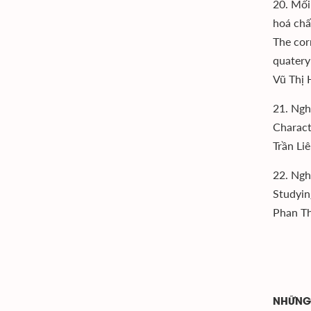
20. Mối
hoá chấ
The cor
quatery
Vũ Thị 
21. Ngh
Charact
Trần Li
22. Ngh
Studyin
Phan Th
NHỮNG 