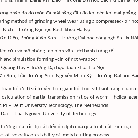
ơng pháp đo độ mòn đá mài bằng đầu đo khí nén khi mài phẳng
ring method of grinding wheel wear using a compressed- air no
n Địch – Trường Đại học Bách khoa Hà Nội
ăn Điện, Phùng Xuân Sơn – Trường Đại học công nghiệp Hà Nộ
iên cứu và mô phỏng tạo hình vân lưới bánh tráng rế
h and simulation forming vein of net wrapper
 Quang Huy – Trường Đại học Bách khoa Hà Nội
ãn Sơn, Trần Trường Sơn, Nguyễn Minh Kỳ – Trường Đại học B
h toán tối ưu tỉ số truyền hộp giảm tốc trục vít bánh răng nhằm đ
 calculation of partial transmission ratios of worm – helical gea
 Pi – Delft University Technology, The Nethelands
Dac – Thai Nguyen University of Technology
 hưởng của tốc độ cắt đến ổn định của quá trình cắt kim loại
ce of velocity on stability of metal cutting process