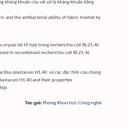
ng kháng khuẩn của vải xử lý kháng khuẩn bằng
 and the antibacterial ability of fabric treated by
 oryzae tái tổ hợp trong escherichia coli BL21-AI
essed in recombinant escherichia coli BL21-AI
bacillus plantarum H1.40 và các đặc tính của chúng
s plantarum H1.40 and their properties
 Nội
Phòng Khoa học Công nghệ
Tác giả: