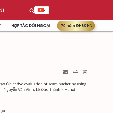
ST
T
HỢP TÁC ĐỐI NGOẠI
70 năm ĐHBK HN
o Objective evaluation of seam pucker by using
iến; Nguyễn Văn Vinh; Lê Đức Thành – Hanoi
tạo