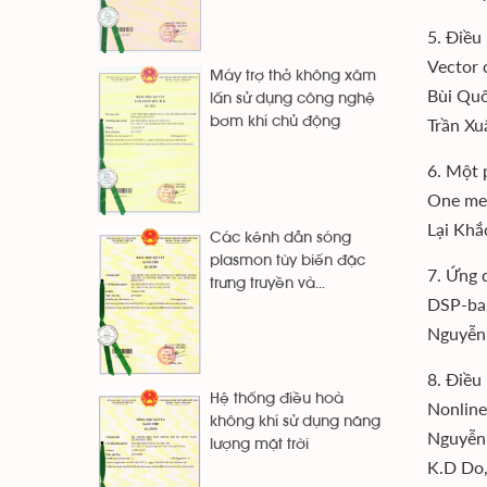
5. Điều
Vector 
Máy trợ thở không xâm
Bùi Quố
lấn sử dụng công nghệ
bơm khí chủ động
Trần Xu
6. Một 
One met
Lại Khắ
Các kênh dẫn sóng
plasmon tùy biến đặc
7. Ứng 
trưng truyền và...
DSP-bas
Nguyễn
8. Điều
Hệ thống điều hoà
Nonlinea
không khí sử dụng năng
Nguyễn 
lượng mặt trời
K.D Do,