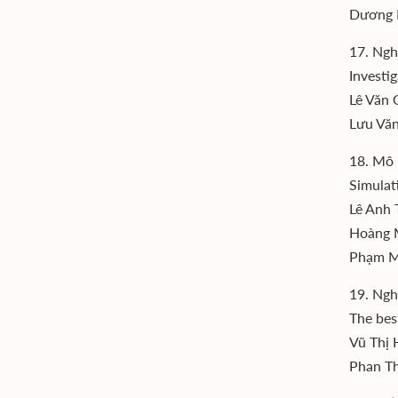
Dương 
17. Ngh
Investi
Lê Văn 
Lưu Văn
18. Mô 
Simulat
Lê Anh 
Hoàng M
Phạm Mi
19. Ngh
The best
Vũ Thị 
Phan T