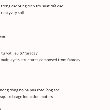
 trong các vùng điện trở suất đất cao
eistyvity soil
tems
từ vật liệu từ faraday
c multilayers structures composed from faraday
không đồng bộ ba pha rôto lồng sóc
 squirrel cage induction motors
i