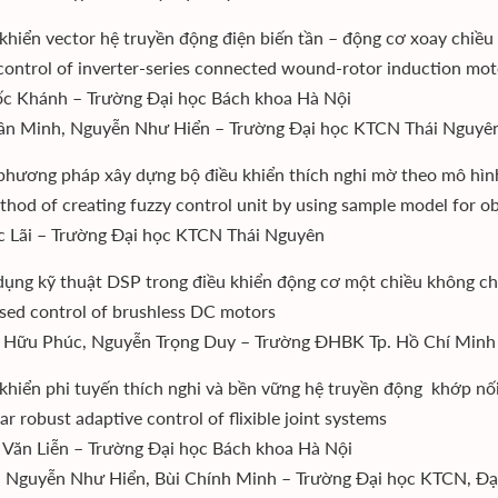
 khiển vector hệ truyền động điện biến tần – động cơ xoay chiều
control of inverter-series connected wound-rotor induction mot
c Khánh – Trường Đại học Bách khoa Hà Nội
ân Minh, Nguyễn Như Hiển – Trường Đại học KTCN Thái Nguyê
phương pháp xây dựng bộ điều khiển thích nghi mờ theo mô hình
hod of creating fuzzy control unit by using sample model for o
c Lãi – Trường Đại học KTCN Thái Nguyên
dụng kỹ thuật DSP trong điều khiển động cơ một chiều không ch
ed control of brushless DC motors
 Hữu Phúc, Nguyễn Trọng Duy – Trường ĐHBK Tp. Hồ Chí Minh
 khiển phi tuyến thích nghi và bền vững hệ truyền động khớp n
r robust adaptive control of flixible joint systems
Văn Liễn – Trường Đại học Bách khoa Hà Nội
 Nguyễn Như Hiển, Bùi Chính Minh – Trường Đại học KTCN, Đạ