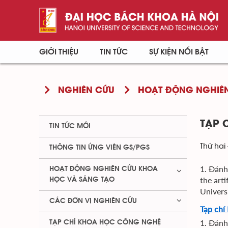
GIỚI THIỆU
TIN TỨC
SỰ KIỆN NỔI BẬT
NGHIÊN CỨU
HOẠT ĐỘNG NGHIÊN
TẠP 
TIN TỨC MỚI
Thứ hai 
THÔNG TIN ỨNG VIÊN GS/PGS
1. Đánh
HOẠT ĐỘNG NGHIÊN CỨU KHOA
the art
HỌC VÀ SÁNG TẠO
Univers
CÁC ĐƠN VỊ NGHIÊN CỨU
Tạp chí
1. Đánh
TẠP CHÍ KHOA HỌC CÔNG NGHỆ