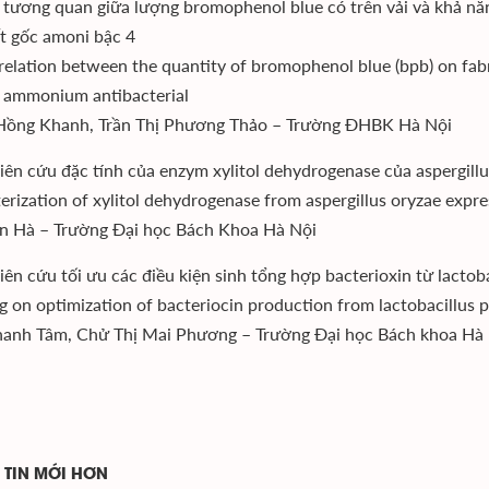
 tương quan giữa lượng bromophenol blue có trên vải và khả nă
t gốc amoni bậc 4
relation between the quantity of bromophenol blue (bpb) on fabric
 ammonium antibacterial
Hồng Khanh, Trần Thị Phương Thảo – Trường ĐHBK Hà Nội
iên cứu đặc tính của enzym xylitol dehydrogenase của aspergillus
erization of xylitol dehydrogenase from aspergillus oryzae expr
ên Hà – Trường Đại học Bách Khoa Hà Nội
iên cứu tối ưu các điều kiện sinh tổng hợp bacterioxin từ lacto
g on optimization of bacteriocin production from lactobacillu
anh Tâm, Chử Thị Mai Phương – Trường Đại học Bách khoa Hà
TIN MỚI HƠN