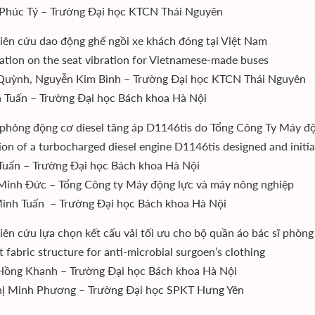
Phúc Tý – Trường Đại học KTCN Thái Nguyên
iên cứu dao động ghế ngồi xe khách đóng tại Việt Nam
gation on the seat vibration for Vietnamese-made buses
Quỳnh, Nguyễn Kim Bình – Trường Đại học KTCN Thái Nguyên
 Tuấn – Trường Đại học Bách khoa Hà Nội
phỏng động cơ diesel tăng áp D1146tis do Tổng Công Ty Máy độn
ion of a turbocharged diesel engine D1146tis designed and init
Tuấn – Trường Đại học Bách khoa Hà Nội
inh Đức – Tổng Công ty Máy động lực và máy nông nghiệp
nh Tuấn – Trường Đại học Bách khoa Hà Nội
iên cứu lựa chọn kết cấu vải tối ưu cho bộ quần áo bác sĩ phò
 fabric structure for anti-microbial surgoen’s clothing
Hồng Khanh – Trường Đại học Bách khoa Hà Nội
hị Minh Phương – Trường Đại học SPKT Hưng Yên