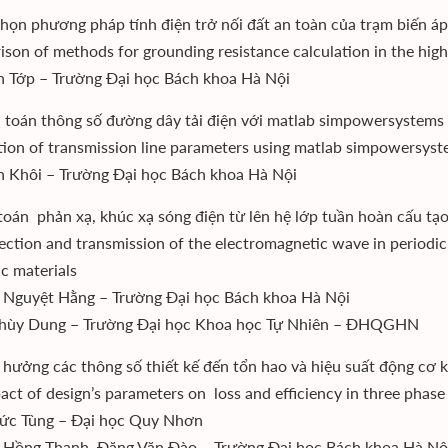
chọn phương pháp tính điện trở nối đất an toàn của trạm biến áp
son of methods for grounding resistance calculation in the high r
n Tớp – Trường Đại học Bách khoa Hà Nội
h toán thông số đường dây tải điện với matlab simpowersystems
tion of transmission line parameters using matlab simpowersys
 Khôi – Trường Đại học Bách khoa Hà Nội
 toán phản xạ, khúc xạ sóng điện từ lên hệ lớp tuần hoàn cấu tạo 
lection and transmission of the electromagnetic wave in periodi
c materials
 Nguyệt Hằng – Trường Đại học Bách khoa Hà Nội
hùy Dung – Trường Đại học Khoa học Tự Nhiên – ĐHQGHN
 hưởng các thông số thiết kế đến tổn hao và hiệu suất động cơ 
act of design’s parameters on loss and efficiency in three phase
ức Tùng – Đại học Quy Nhơn
Hồng Thanh, Đặng Văn Đào – Trường Đại học Bách khoa Hà Nộ