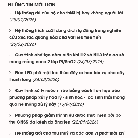
NHỮNG TIN MỚI HƠN
Hệ thống dù cứu hộ cho thiết bị bay không người lái
(25/02/2026)
Hệ thống trích xuất dung dịch tự động trong nghiên
cứu xúc tác quang hóa của vật liệu tiên tiến
(25/02/2026)
Quy trình chế tạo cảm biến khí H2 và NH3 trên cơ sở
(24/03/2026)
màng mỏng nano 2 lớp Pt/SnO2
Đèn LED phổ mặt trời thúc đẩy ra hoa trái vụ cho cây
(24/03/2026)
thanh long
Quy trình xử lý nước rỉ rác bằng cách tích hợp các
phương pháp xử lý hóa lý - sinh học - lọc sinh thái thông
(16/04/2026)
qua hệ thống xử lý này
Phương pháp giảm trừ nhiễu được thực hiện bởi bộ
(22/04/2026)
thu GNSS đa kênh đa ăng ten
Hệ thống đốt cho tàu thuỷ và các đơn vị phát thải khí