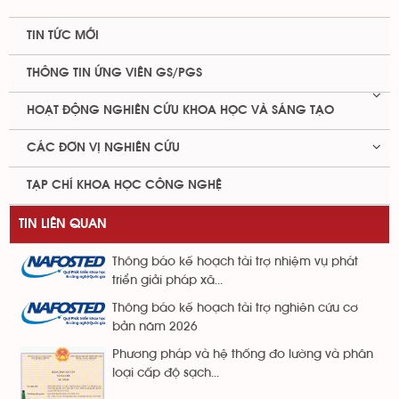
TIN TỨC MỚI
THÔNG TIN ỨNG VIÊN GS/PGS
HOẠT ĐỘNG NGHIÊN CỨU KHOA HỌC VÀ SÁNG TẠO
CÁC ĐƠN VỊ NGHIÊN CỨU
TẠP CHÍ KHOA HỌC CÔNG NGHỆ
TIN LIÊN QUAN
Thông báo kế hoạch tài trợ nhiệm vụ phát
triển giải pháp xã...
Thông báo kế hoạch tài trợ nghiên cứu cơ
bản năm 2026
Phương pháp và hệ thống đo lường và phân
loại cấp độ sạch...