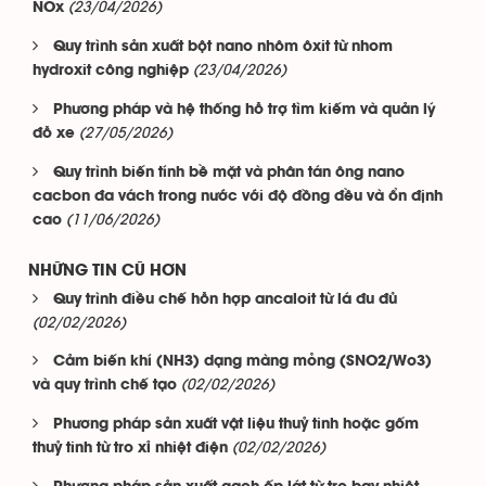
(23/04/2026)
NOx
Quy trình sản xuất bột nano nhôm ôxit từ nhom
(23/04/2026)
hydroxit công nghiệp
Phương pháp và hệ thống hỗ trợ tìm kiếm và quản lý
(27/05/2026)
đỗ xe
Quy trình biến tính bề mặt và phân tán ông nano
cacbon đa vách trong nước với độ đồng đều và ổn định
(11/06/2026)
cao
NHỮNG TIN CŨ HƠN
Quy trình điều chế hỗn hợp ancaloit từ lá đu đủ
(02/02/2026)
Cảm biến khí (NH3) dạng màng mỏng (SNO2/Wo3)
(02/02/2026)
và quy trình chế tạo
Phương pháp sản xuất vật liệu thuỷ tinh hoặc gốm
(02/02/2026)
thuỷ tinh từ tro xỉ nhiệt điện