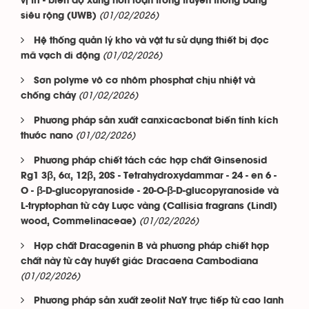
vị trí - biên độ xung hỗn loạn trong truyền thông băng
(01/02/2026)
siêu rộng (UWB)
Hệ thống quản lý kho và vật tư sử dụng thiết bị đọc
(01/02/2026)
mã vạch di động
Sơn polyme vô cơ nhôm phosphat chịu nhiệt và
(01/02/2026)
chống cháy
Phương pháp sản xuất canxicacbonat biến tính kích
(01/02/2026)
thước nano
Phương pháp chiết tách các hợp chất Ginsenosid
Rg1 3β, 6α, 12β, 20S - Tetrahydroxydammar - 24 - en 6 -
O - β-D-glucopyranoside - 20-O-β-D-glucopyranoside và
L-tryptophan từ cây Lược vàng (Callisia fragrans (Lindl)
(01/02/2026)
wood, Commelinaceae)
Hợp chất Dracagenin B và phương pháp chiết hợp
chất này từ cây huyết giác Dracaena Cambodiana
(01/02/2026)
Phương pháp sản xuất zeolit NaY trực tiếp từ cao lanh