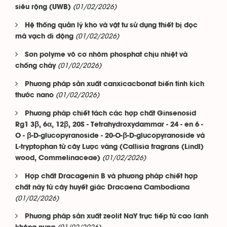
(01/02/2026)
siêu rộng (UWB)
Hệ thống quản lý kho và vật tư sử dụng thiết bị đọc
(01/02/2026)
mã vạch di động
Sơn polyme vô cơ nhôm phosphat chịu nhiệt và
(01/02/2026)
chống cháy
Phương pháp sản xuất canxicacbonat biến tính kích
(01/02/2026)
thước nano
Phương pháp chiết tách các hợp chất Ginsenosid
Rg1 3β, 6α, 12β, 20S - Tetrahydroxydammar - 24 - en 6 -
O - β-D-glucopyranoside - 20-O-β-D-glucopyranoside và
L-tryptophan từ cây Lược vàng (Callisia fragrans (Lindl)
(01/02/2026)
wood, Commelinaceae)
Hợp chất Dracagenin B và phương pháp chiết hợp
chất này từ cây huyết giác Dracaena Cambodiana
(01/02/2026)
Phương pháp sản xuất zeolit NaY trực tiếp từ cao lanh