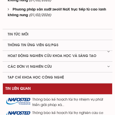
(01/02/2026)
không nung
Phương pháp sản xuất zeolit NaX trực tiếp từ cao lanh
(01/02/2026)
không nung
TIN TỨC MỚI
THÔNG TIN ỨNG VIÊN GS/PGS
HOẠT ĐỘNG NGHIÊN CỨU KHOA HỌC VÀ SÁNG TẠO
CÁC ĐƠN VỊ NGHIÊN CỨU
TẠP CHÍ KHOA HỌC CÔNG NGHỆ
TIN LIÊN QUAN
Thông báo kế hoạch tài trợ nhiệm vụ phát
triển giải pháp xã...
Thông báo kế hoạch tài trợ nghiên cứu cơ