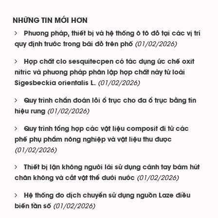
NHỮNG TIN MỚI HƠN
Phương pháp, thiết bị và hệ thống ô tô đỗ tại các vị trí
(01/02/2026)
quy định trước trong bãi đỗ trên phố
Hợp chất clo sesquitecpen có tác dụng ức chế oxit
nitric và phương pháp phân lập hợp chất này từ loài
(01/02/2026)
Sigesbeckia orientalis L.
Quy trình chẩn đoán lỗi ổ trục cho đa ổ trục bằng tín
(01/02/2026)
hiệu rung
Quy trình tổng hợp các vật liệu composit đi từ các
phế phụ phẩm nông nghiệp và vật liệu thu được
(01/02/2026)
Thiết bị lặn không người lái sử dụng cánh tay bám hút
(01/02/2026)
chân không và cắt vật thể dưới nước
Hệ thống đo dịch chuyển sử dụng nguồn Laze điều
(01/02/2026)
biến tần số