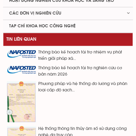
HOẠT ĐỘNG NGHIÊN CỨU KHOA HỌC VÀ SÁNG TẠO
CÁC ĐƠN VỊ NGHIÊN CỨU
TẠP CHÍ KHOA HỌC CÔNG NGHỆ
TIN LIÊN QUAN
Thông báo kế hoạch tài trợ nhiệm vụ phát
triển giải pháp xã...
Thông báo kế hoạch tài trợ nghiên cứu cơ
bản năm 2026
Phương pháp và hệ thống đo lường và phân
loại cấp độ sạch...
Hệ thống thông tin thủy âm số sử dụng công
nghệ đa truy cập...