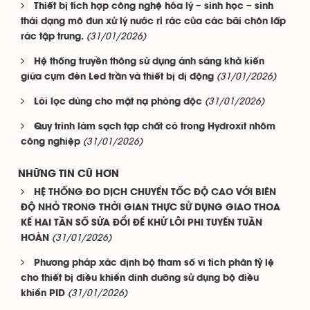
Thiết bị tích hợp công nghệ hóa lý – sinh học – sinh
thái dạng mô đun xử lý nước rỉ rác của các bãi chôn lấp
(31/01/2026)
rác tập trung.
Hệ thống truyền thông sử dụng ánh sáng khả kiến
(31/01/2026)
giữa cụm đèn Led trần và thiết bị dị động
(31/01/2026)
Lõi lọc dùng cho mặt nạ phòng độc
Quy trình làm sạch tạp chất có trong Hydroxit nhôm
(31/01/2026)
công nghiệp
NHỮNG TIN CŨ HƠN
HỆ THỐNG ĐO DỊCH CHUYỂN TỐC ĐỘ CAO VỚI BIÊN
ĐỘ NHỎ TRONG THỜI GIAN THỰC SỬ DỤNG GIAO THOA
KẾ HAI TẦN SỐ SỬA ĐỔI ĐỂ KHỬ LỖI PHI TUYẾN TUẦN
(31/01/2026)
HOÀN
Phương pháp xác định bộ tham số vi tích phân tỷ lệ
cho thiết bị điều khiển dinh dưỡng sử dụng bộ điều
(31/01/2026)
khiển PID